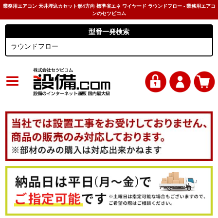
業務用エアコン 天井埋込カセット形4方向 標準省エネ ワイヤード ラウンドフロー - 業務用エアコ
ンのセツビコム
型番一発検索