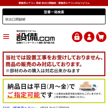
業務用エアコン 部材 吹出口閉鎖材 - 業務用エアコンのセツビコム
型番一発検索