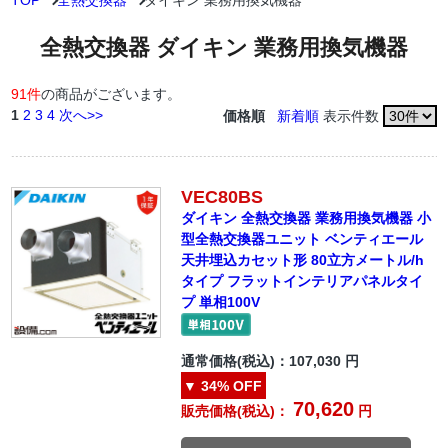
TOP
全熱交換器
ダイキン 業務用換気機器
全熱交換器 ダイキン 業務用換気機器
91件
の商品がございます。
1
2
3
4
次へ>>
価格順
新着順
表示件数
VEC80BS
ダイキン 全熱交換器 業務用換気機器 小
型全熱交換器ユニット ベンティエール
天井埋込カセット形 80立方メートル/h
タイプ フラットインテリアパネルタイ
プ 単相100V
通常価格(税込)：
107,030
円
▼
34%
OFF
70,620
販売価格(税込)：
円