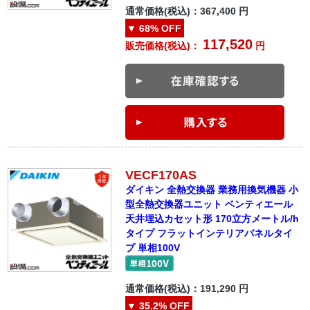
通常価格(税込)：
367,400
円
▼
68%
OFF
117,520
販売価格(税込)：
円
VECF170AS
ダイキン 全熱交換器 業務用換気機器 小
型全熱交換器ユニット ベンティエール
天井埋込カセット形 170立方メートル/h
タイプ フラットインテリアパネルタイ
プ 単相100V
通常価格(税込)：
191,290
円
▼
35.2%
OFF