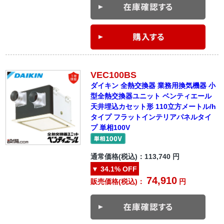
VEC100BS
ダイキン 全熱交換器 業務用換気機器 小
型全熱交換器ユニット ベンティエール
天井埋込カセット形 110立方メートル/h
タイプ フラットインテリアパネルタイ
プ 単相100V
通常価格(税込)：
113,740
円
▼
34.1%
OFF
74,910
販売価格(税込)：
円