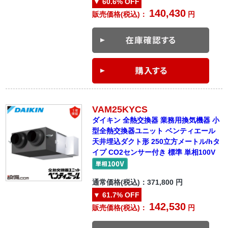
▼
60.6%
OFF
140,430
販売価格(税込)：
円
VAM25KYCS
ダイキン 全熱交換器 業務用換気機器 小
型全熱交換器ユニット ベンティエール
天井埋込ダクト形 250立方メートル/hタ
イプ CO2センサー付き 標準 単相100V
通常価格(税込)：
371,800
円
▼
61.7%
OFF
142,530
販売価格(税込)：
円