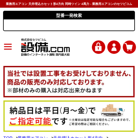
業務用エアコン 天井埋込カセット形4方向 同時ツイン 4馬力 - 業務用エアコンのセツビコム
型番一発検索