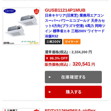
GUSB11214P1MUB
日本キヤリア(旧東芝) 業務用エアコン
スーパーパワーエコゴールド 天井カセ
ット4方向(プラズマ空清) 4馬力 同時ツ
イン 標準省エネ 三相200V ワイヤード
冷媒R32
通常価格(税込)：
2,334,200
円
▼
86.3%
OFF
320,541
販売価格(税込)：
円
FDTV1126HP6SA-airflex