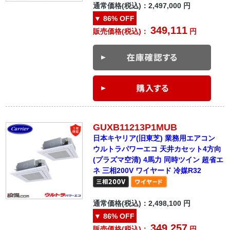
通常価格(税込)：
2,497,000
円
▼
86%
OFF
349,111
販売価格(税込)：
円
GUXB11213P1MUB
日本キヤリア(旧東芝) 業務用エアコン
ウルトラパワーエコ 天井カセット4方向
(プラズマ空清) 4馬力 同時ツイン 超省エ
ネ 三相200V ワイヤード 冷媒R32
通常価格(税込)：
2,498,100
円
▼
86%
OFF
349,257
販売価格(税込)：
円