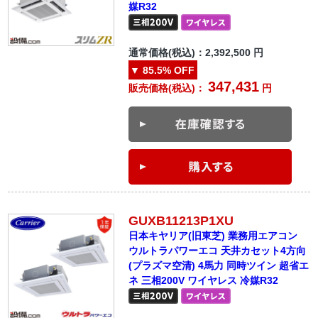
媒R32
通常価格(税込)：
2,392,500
円
▼
85.5%
OFF
347,431
販売価格(税込)：
円
GUXB11213P1XU
日本キヤリア(旧東芝) 業務用エアコン
ウルトラパワーエコ 天井カセット4方向
(プラズマ空清) 4馬力 同時ツイン 超省エ
ネ 三相200V ワイヤレス 冷媒R32