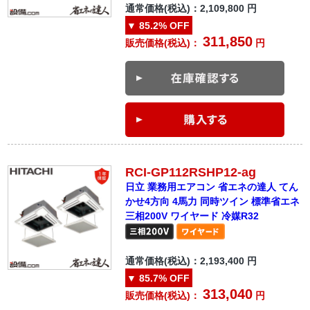
通常価格(税込)：
2,109,800
円
▼
85.2%
OFF
311,850
販売価格(税込)：
円
RCI-GP112RSHP12-ag
日立 業務用エアコン 省エネの達人 てん
かせ4方向 4馬力 同時ツイン 標準省エネ
三相200V ワイヤード 冷媒R32
通常価格(税込)：
2,193,400
円
▼
85.7%
OFF
313,040
販売価格(税込)：
円