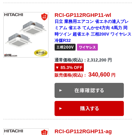
RCI-GP112RGHP11-wl
日立 業務用エアコン 省エネの達人プレ
ミアム 省エネ てんかせ4方向 4馬力 同
時ツイン 超省エネ 三相200V ワイヤレス
冷媒R32
通常価格(税込)：
2,312,200
円
▼
85.3%
OFF
340,600
販売価格(税込)：
円
RCI-GP112RGHP11-ag