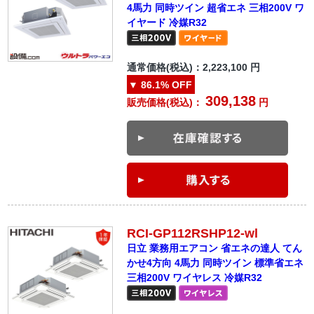
4馬力 同時ツイン 超省エネ 三相200V ワ
イヤード 冷媒R32
通常価格(税込)：
2,223,100
円
▼
86.1%
OFF
309,138
販売価格(税込)：
円
RCI-GP112RSHP12-wl
日立 業務用エアコン 省エネの達人 てん
かせ4方向 4馬力 同時ツイン 標準省エネ
三相200V ワイヤレス 冷媒R32