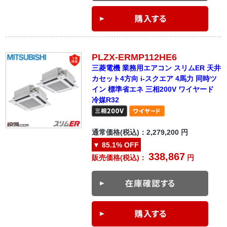
PLZX-ERMP112HE6
三菱電機 業務用エアコン スリムER 天井
カセット4方向 i-スクエア 4馬力 同時ツ
イン 標準省エネ 三相200V ワイヤード
冷媒R32
通常価格(税込)：
2,279,200
円
▼
85.1%
OFF
338,867
販売価格(税込)：
円