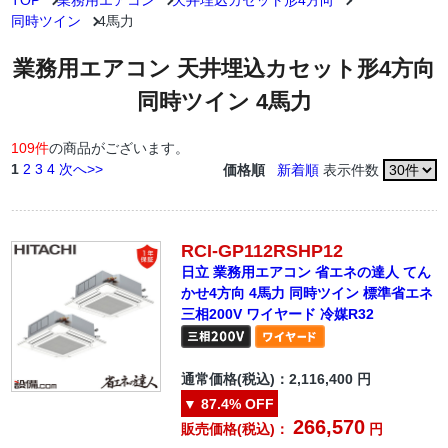
TOP
業務用エアコン
天井埋込カセット形4方向
同時ツイン
4馬力
業務用エアコン 天井埋込カセット形4方向
同時ツイン 4馬力
109件
の商品がございます。
1
2
3
4
次へ>>
価格順
新着順
表示件数
RCI-GP112RSHP12
日立 業務用エアコン 省エネの達人 てん
かせ4方向 4馬力 同時ツイン 標準省エネ
三相200V ワイヤード 冷媒R32
通常価格(税込)：
2,116,400
円
▼
87.4%
OFF
266,570
販売価格(税込)：
円