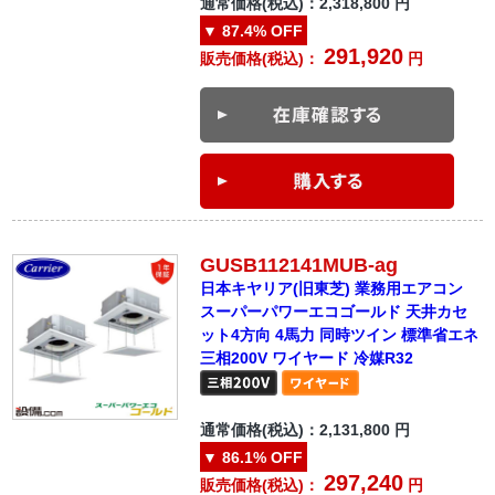
通常価格(税込)：
2,318,800
円
▼
87.4%
OFF
291,920
販売価格(税込)：
円
GUSB112141MUB-ag
日本キヤリア(旧東芝) 業務用エアコン
スーパーパワーエコゴールド 天井カセ
ット4方向 4馬力 同時ツイン 標準省エネ
三相200V ワイヤード 冷媒R32
通常価格(税込)：
2,131,800
円
▼
86.1%
OFF
297,240
販売価格(税込)：
円