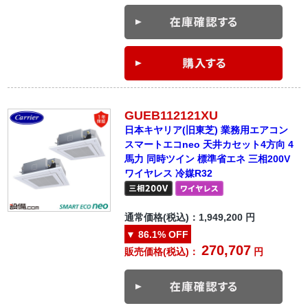
GUEB112121XU
日本キヤリア(旧東芝) 業務用エアコン
スマートエコneo 天井カセット4方向 4
馬力 同時ツイン 標準省エネ 三相200V
ワイヤレス 冷媒R32
通常価格(税込)：
1,949,200
円
▼
86.1%
OFF
270,707
販売価格(税込)：
円