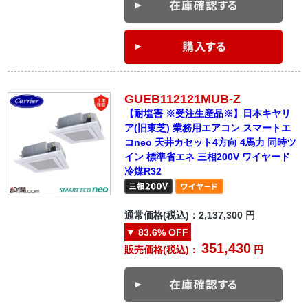
GUEB112121MUB-Z
【耐塩害 ※受注生産品※】日本キヤリ
ア(旧東芝) 業務用エアコン スマートエ
コneo 天井カセット4方向 4馬力 同時ツ
イン 標準省エネ 三相200V ワイヤード
冷媒R32
通常価格(税込)：
2,137,300
円
▼
83.6%
OFF
351,430
販売価格(税込)：
円