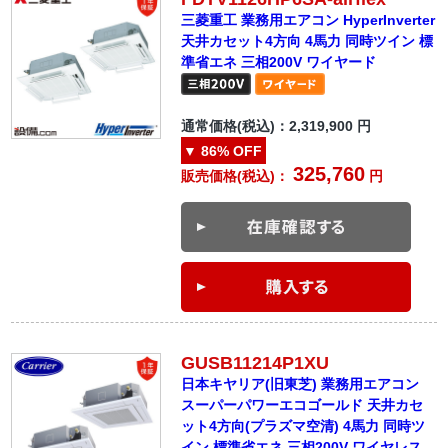
三菱重工 業務用エアコン HyperInverter
天井カセット4方向 4馬力 同時ツイン 標
準省エネ 三相200V ワイヤード
通常価格(税込)：
2,319,900
円
▼
86%
OFF
325,760
販売価格(税込)：
円
GUSB11214P1XU
日本キヤリア(旧東芝) 業務用エアコン
スーパーパワーエコゴールド 天井カセ
ット4方向(プラズマ空清) 4馬力 同時ツ
イン 標準省エネ 三相200V ワイヤレス