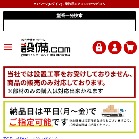
MYページ(ログイン) - 業務用エアコンのセツビコム
型番一発検索