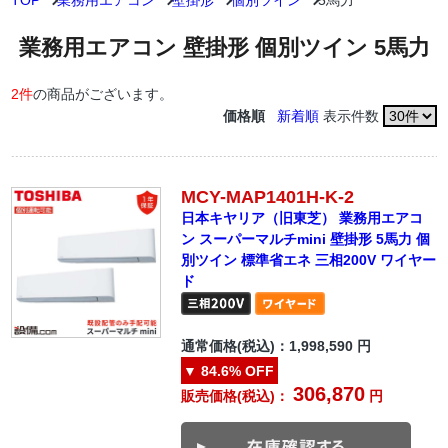
TOP
業務用エアコン
壁掛形
個別ツイン
5馬力
業務用エアコン 壁掛形 個別ツイン 5馬力
2件
の商品がございます。
価格順
新着順
表示件数
MCY-MAP1401H-K-2
日本キヤリア（旧東芝） 業務用エアコ
ン スーパーマルチmini 壁掛形 5馬力 個
別ツイン 標準省エネ 三相200V ワイヤー
ド
通常価格(税込)：
1,998,590
円
▼
84.6%
OFF
306,870
販売価格(税込)：
円