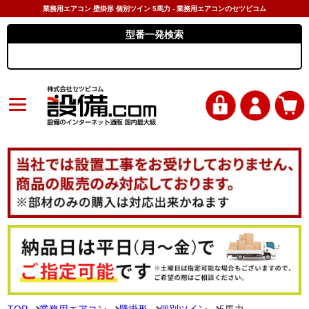
業務用エアコン 壁掛形 個別ツイン 5馬力 - 業務用エアコンのセツビコム
型番一発検索