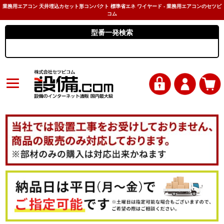
業務用エアコン 天井埋込カセット形コンパクト 標準省エネ ワイヤード - 業務用エアコンのセツビ
コム
型番一発検索