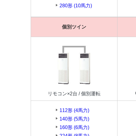
280形 (10馬力)
個別ツイン
リモコン×2台 / 個別運転
112形 (4馬力)
140形 (5馬力)
160形 (6馬力)
224形 (8馬力)