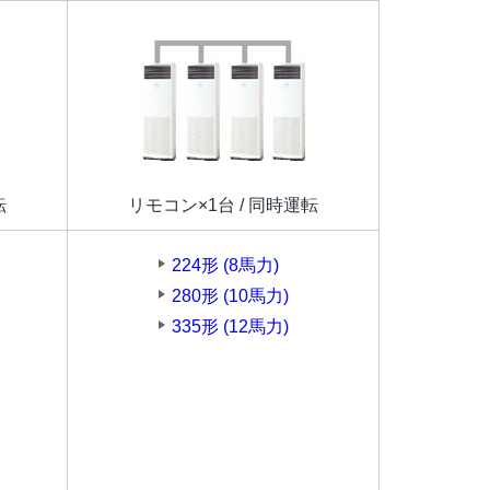
転
リモコン×1台 / 同時運転
224形 (8馬力)
280形 (10馬力)
335形 (12馬力)