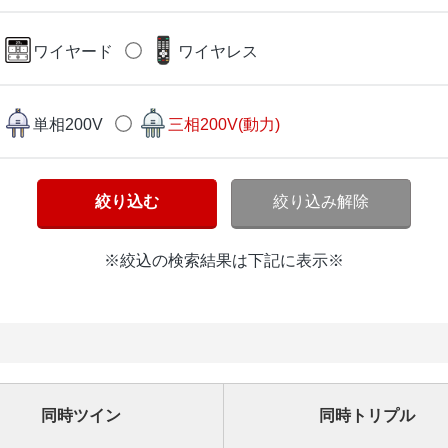
ワイヤード
ワイヤレス
単相200V
三相200V(動力)
※絞込の検索結果は下記に表示※
同時ツイン
同時トリプル