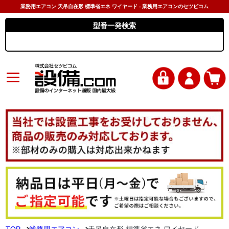
業務用エアコン 天吊自在形 標準省エネ ワイヤード - 業務用エアコンのセツビコム
型番一発検索