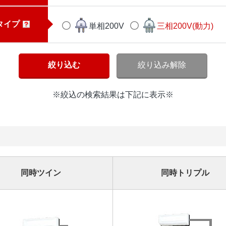
タイプ
単相200V
三相200V(動力)
※絞込の検索結果は下記に表示※
同時ツイン
同時トリプル