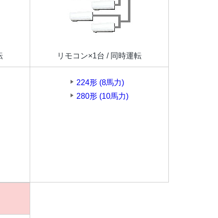
転
リモコン×1台 / 同時運転
224形 (8馬力)
280形 (10馬力)