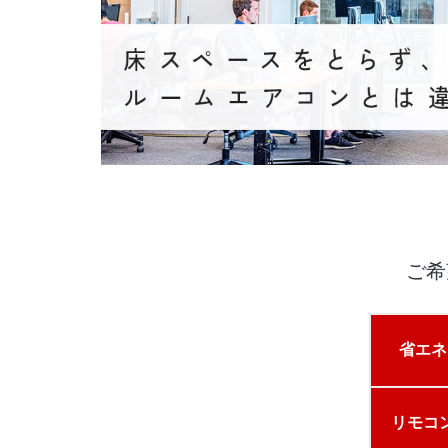
ご希
省エ
リモコ