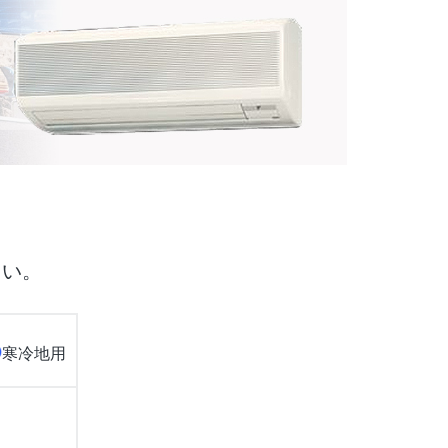
さい。
寒冷地用