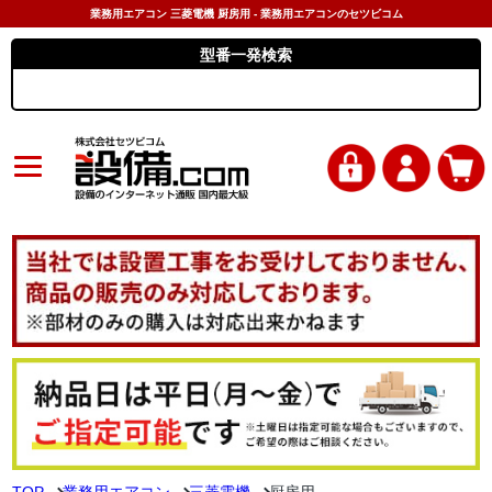
業務用エアコン 三菱電機 厨房用 - 業務用エアコンのセツビコム
型番一発検索