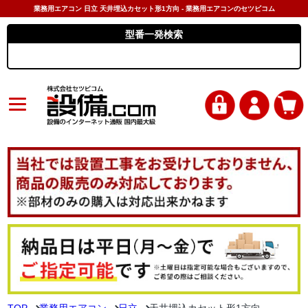
業務用エアコン 日立 天井埋込カセット形1方向 - 業務用エアコンのセツビコム
型番一発検索