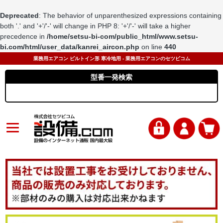
Deprecated
: The behavior of unparenthesized expressions containing
both '.' and '+'/'-' will change in PHP 8: '+'/'-' will take a higher
precedence in
/home/setsu-bi-com/public_html/www.setsu-
bi.com/html/user_data/kanrei_aircon.php
on line
440
業務用エアコン ビルトイン形 寒冷地用 - 業務用エアコンのセツビコム
型番一発検索