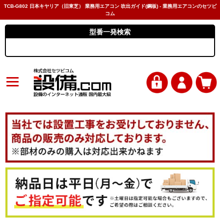
TCB-G802 日本キヤリア（旧東芝） 業務用エアコン 吹出ガイド(鋼板) - 業務用エアコンのセツビ
コム
型番一発検索