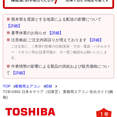
※
熊本県を震源とする地震による配送の影響について
【詳細】
※
夏季休業のお知らせ
【詳細】
※
注意喚起:ご注文内容誤りが増えております
【詳細】
ご注文前に、ご希望の型番の仕様(形状・寸法・電源・パネルカラ
ー・リモコン等)が設置可能か、今一度ご確認をお願いいたしま
す。
※
中東情勢の影響による製品の供給および販売価格につい
て
【詳細】
TOP
業務用エアコン
部材
TCB-G802 日本キヤリア（旧東芝） 業務用エアコン 吹出ガイド(鋼
板)