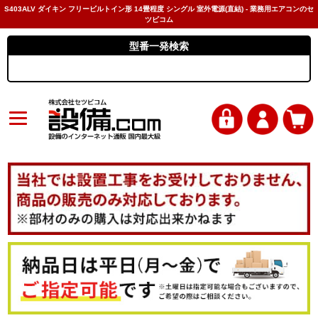
S403ALV ダイキン フリービルトイン形 14畳程度 シングル 室外電源(直結) - 業務用エアコンのセ
ツビコム
型番一発検索