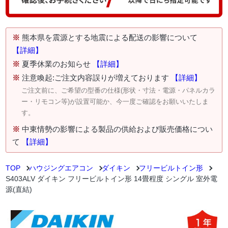
※
熊本県を震源とする地震による配送の影響について
【詳細】
※
夏季休業のお知らせ
【詳細】
※
注意喚起:ご注文内容誤りが増えております
【詳細】
ご注文前に、ご希望の型番の仕様(形状・寸法・電源・パネルカラ
ー・リモコン等)が設置可能か、今一度ご確認をお願いいたしま
す。
※
中東情勢の影響による製品の供給および販売価格につい
て
【詳細】
TOP
ハウジングエアコン
ダイキン
フリービルトイン形
S403ALV ダイキン フリービルトイン形 14畳程度 シングル 室外電
源(直結)