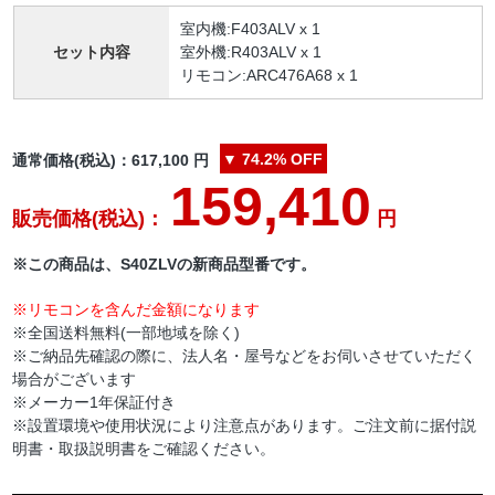
室内機:F403ALV x 1
セット内容
室外機:R403ALV x 1
リモコン:ARC476A68 x 1
▼
74.2%
OFF
通常価格(税込)：
617,100
円
159,410
販売価格(税込)：
円
※この商品は、S40ZLVの新商品型番です。
※リモコンを含んだ金額になります
※全国送料無料(一部地域を除く)
※ご納品先確認の際に、法人名・屋号などをお伺いさせていただく
場合がございます
※メーカー1年保証付き
※設置環境や使用状況により注意点があります。ご注文前に据付説
明書・取扱説明書をご確認ください。