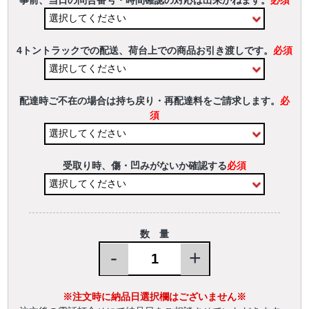
事前、当日の問合番号・時間確認の対応は出来かねます。
必須
4トントラックでの配送、荷台上での商品お引き渡しです。
必須
配達時ご不在の場合は持ち戻り・再配達料をご請求します。
必
須
受取り時、傷・凹みがないか確認する
必須
数 量
-
+
※注文時に納品日選択欄はございません※