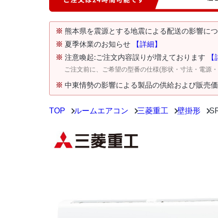
※
熊本県を震源とする地震による配送の影響に
※
夏季休業のお知らせ
【詳細】
※
注意喚起:ご注文内容誤りが増えております
【
ご注文前に、ご希望の型番の仕様(形状・寸法・電源
※
中東情勢の影響による製品の供給および販売
TOP
ルームエアコン
三菱重工
壁掛形
S