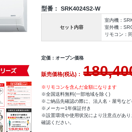
型番：
SRK4024S2-W
室内機：SRK4
セット内容
室外機：SRC4
リモコン：同
定価：オープン価格
180,40
販売価格(税込)：
※リモコンを含んだ金額になります
※全国送料無料(一部地域を除く)
※ご納品先確認の際に、法人名・屋号など
※メーカー1年保証付き
※設置環境や使用状況により注意点があり
確認ください。