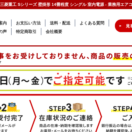
2-W 三菱重工 Sシリーズ 壁掛形 14畳程度 シングル 室内電源 - 業務用エ
案内
お支払い方法
送料・配送
よくある質問
の声
特定商取引
会社概要