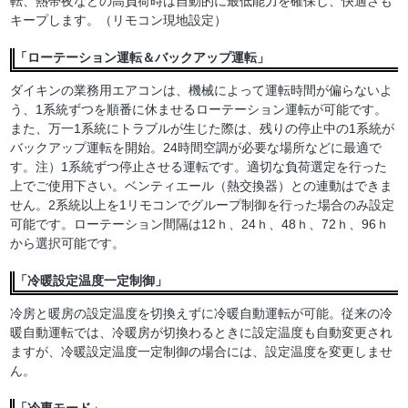
転、熱帯夜などの高負荷時は自動的に最低能力を確保し、快適さも
キープします。（リモコン現地設定）
「ローテーション運転＆バックアップ運転」
ダイキンの業務用エアコンは、機械によって運転時間が偏らないよ
う、1系統ずつを順番に休ませるローテーション運転が可能です。
また、万一1系統にトラブルが生じた際は、残りの停止中の1系統が
バックアップ運転を開始。24時間空調が必要な場所などに最適で
す。注）1系統ずつ停止させる運転です。適切な負荷選定を行った
上でご使用下さい。ベンティエール（熱交換器）との連動はできま
せん。2系統以上を1リモコンでグループ制御を行った場合のみ設定
可能です。ローテーション間隔は12ｈ、24ｈ、48ｈ、72ｈ、96ｈ
から選択可能です。
「冷暖設定温度一定制御」
冷房と暖房の設定温度を切換えずに冷暖自動運転が可能。従来の冷
暖自動運転では、冷暖房が切換わるときに設定温度も自動変更され
ますが、冷暖設定温度一定制御の場合には、設定温度を変更しませ
ん。
「冷専モード」