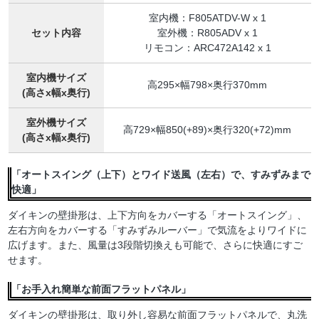
室内機：F805ATDV-W x 1
セット内容
室外機：R805ADV x 1
リモコン：ARC472A142 x 1
室内機サイズ
高295×幅798×奥行370mm
(高さx幅x奥行)
室外機サイズ
高729×幅850(+89)×奥行320(+72)mm
(高さx幅x奥行)
「オートスイング（上下）とワイド送風（左右）で、すみずみまで
快適」
ダイキンの壁掛形は、上下方向をカバーする「オートスイング」、
左右方向をカバーする「すみずみルーバー」で気流をよりワイドに
広げます。また、風量は3段階切換えも可能で、さらに快適にすご
せます。
「お手入れ簡単な前面フラットパネル」
ダイキンの壁掛形は、取り外し容易な前面フラットパネルで、丸洗