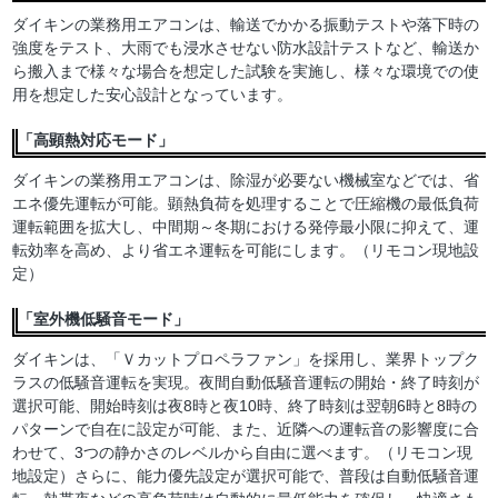
ダイキンの業務用エアコンは、輸送でかかる振動テストや落下時の
強度をテスト、大雨でも浸水させない防水設計テストなど、輸送か
ら搬入まで様々な場合を想定した試験を実施し、様々な環境での使
用を想定した安心設計となっています。
「高顕熱対応モード」
ダイキンの業務用エアコンは、除湿が必要ない機械室などでは、省
エネ優先運転が可能。顕熱負荷を処理することで圧縮機の最低負荷
運転範囲を拡大し、中間期～冬期における発停最小限に抑えて、運
転効率を高め、より省エネ運転を可能にします。（リモコン現地設
定）
「室外機低騒音モード」
ダイキンは、「Ｖカットプロペラファン」を採用し、業界トップク
ラスの低騒音運転を実現。夜間自動低騒音運転の開始・終了時刻が
選択可能、開始時刻は夜8時と夜10時、終了時刻は翌朝6時と8時の
パターンで自在に設定が可能、また、近隣への運転音の影響度に合
わせて、3つの静かさのレベルから自由に選べます。（リモコン現
地設定）さらに、能力優先設定が選択可能で、普段は自動低騒音運