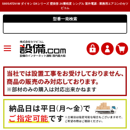
S805ATDV-W ダイキン DXシリーズ 壁掛形 26畳程度 シングル 室外電源 - 業務用エアコンのセツ
ビコム
型番一発検索