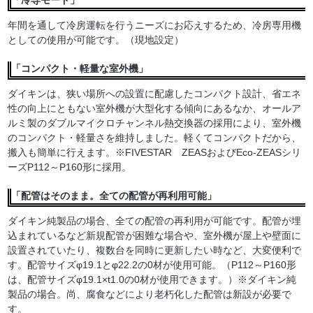
年間を通して冷房運転を行うニーズにお応えするため、冷房専用機
としての使用が可能です。（現地設定）
「コンパクト・軽量な室外機」
ダイキンは、狭い場所への設置に配慮したコンパクト設計、省エネ
性の向上にともない室外機が大型化する傾向にあるなか、オールア
ルミ製のダブルマイクロチャンネル熱交換器の採用により、室外機
のコンパクト・軽量さを維持しました。軽くてコンパクトだから、
搬入も簡単に行えます。※FIVESTAR ZEASおよびEco-ZEASシリ
ーズP112～P160形に採用。
「配管はそのまま。全ての配管が再利用可能」
ダイキン純製品の場合、全ての配管の再利用が可能です。配管が埋
込まれているなど新規配管が困難な場合や、室外機が屋上や壁面に
設置されていたり、複数台を同時に更新したい時など、大変便利で
す。配管サイズφ19.1とφ22.2の0材が使用可能。（P112～P160形
は、配管サイズφ19.1×t1.0の0材が使用できます。）※ダイキン純
製品の場合。尚、腐食などにより老朽化した配管は新設が必要で
す。