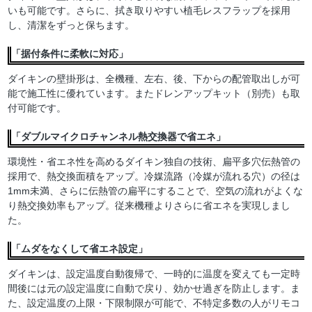
いも可能です。さらに、拭き取りやすい植毛レスフラップを採用
し、清潔をずっと保ちます。
「据付条件に柔軟に対応」
ダイキンの壁掛形は、全機種、左右、後、下からの配管取出しが可
能で施工性に優れています。またドレンアップキット（別売）も取
付可能です。
「ダブルマイクロチャンネル熱交換器で省エネ」
環境性・省エネ性を高めるダイキン独自の技術、扁平多穴伝熱管の
採用で、熱交換面積をアップ。冷媒流路（冷媒が流れる穴）の径は
1mm未満、さらに伝熱管の扁平にすることで、空気の流れがよくな
り熱交換効率もアップ。従来機種よりさらに省エネを実現しまし
た。
「ムダをなくして省エネ設定」
ダイキンは、設定温度自動復帰で、一時的に温度を変えても一定時
間後には元の設定温度に自動で戻り、効かせ過ぎを防止します。ま
た、設定温度の上限・下限制限が可能で、不特定多数の人がリモコ