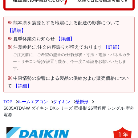
※
熊本県を震源とする地震による配送の影響について
【詳細】
※
夏季休業のお知らせ
【詳細】
※
注意喚起:ご注文内容誤りが増えております
【詳細】
ご注文前に、ご希望の型番の仕様(形状・寸法・電源・パネルカラ
ー・リモコン等)が設置可能か、今一度ご確認をお願いいたしま
す。
※
中東情勢の影響による製品の供給および販売価格につい
て
【詳細】
TOP
ルームエアコン
ダイキン
壁掛形
S805ATDV-W ダイキン DXシリーズ 壁掛形 26畳程度 シングル 室外
電源