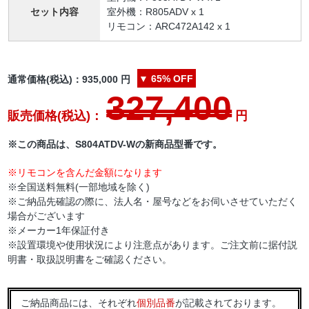
セット内容
室外機：R805ADV x 1
リモコン：ARC472A142 x 1
▼
65%
OFF
通常価格(税込)：
935,000
円
327,400
販売価格(税込)：
円
※この商品は、S804ATDV-Wの新商品型番です。
※リモコンを含んだ金額になります
※全国送料無料(一部地域を除く)
※ご納品先確認の際に、法人名・屋号などをお伺いさせていただく
場合がございます
※メーカー1年保証付き
※設置環境や使用状況により注意点があります。ご注文前に据付説
明書・取扱説明書をご確認ください。
ご納品商品には、それぞれ
個別品番
が記載されております。