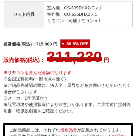
室内機：CS-635DHX2-C x 1
セット内容
室外機：CU-635DHX2 x 1
リモコン：同梱リモコン x 1
▼
56.5%
OFF
通常価格(税込)：
715,000
円
311,230
販売価格(税込)：
円
※リモコンを含んだ金額になります
※全国送料無料(一部地域を除く)
※ご納品先確認の際に、法人名・屋号などをお伺いさせていただく
場合がございます
※メーカー1年保証付き
※設置環境や使用状況により注意点があります。ご注文前に据付説
明書・取扱説明書をご確認ください。
ご納品商品には、それぞれ
個別品番
が記載されております。