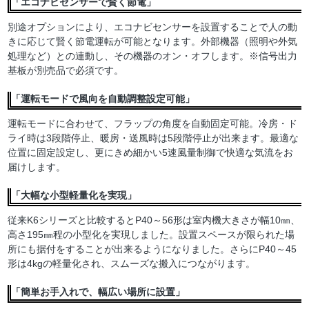
「エコナビセンサーで賢く節電」
別途オプションにより、エコナビセンサーを設置することで人の動
きに応じて賢く節電運転が可能となります。外部機器（照明や外気
処理など）との連動し、その機器のオン・オフします。※信号出力
基板が別売品で必須です。
「運転モードで風向を自動調整設定可能」
運転モードに合わせて、フラップの角度を自動固定可能。冷房・ド
ライ時は3段階停止、暖房・送風時は5段階停止が出来ます。最適な
位置に固定設定し、更にきめ細かい5速風量制御で快適な気流をお
届けします。
「大幅な小型軽量化を実現」
従来K6シリーズと比較するとP40～56形は室内機大きさが幅10㎜、
高さ195㎜程の小型化を実現しました。設置スペースが限られた場
所にも据付をすることが出来るようになりました。さらにP40～45
形は4kgの軽量化され、スムーズな搬入につながります。
「簡単お手入れで、幅広い場所に設置」