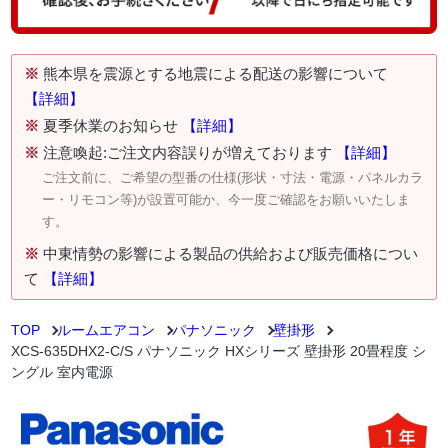
※
熊本県を震源とする地震による配送の影響について
【詳細】
※
夏季休業のお知らせ
【詳細】
※
注意喚起:ご注文内容誤りが増えております
【詳細】
ご注文前に、ご希望の型番の仕様(形状・寸法・電源・パネルカラ
ー・リモコン等)が設置可能か、今一度ご確認をお願いいたしま
す。
※
中東情勢の影響による製品の供給および販売価格につい
て
【詳細】
TOP
ルームエアコン
パナソニック
壁掛形
XCS-635DHX2-C/S パナソニック HXシリーズ 壁掛形 20畳程度 シ
ングル 室内電源