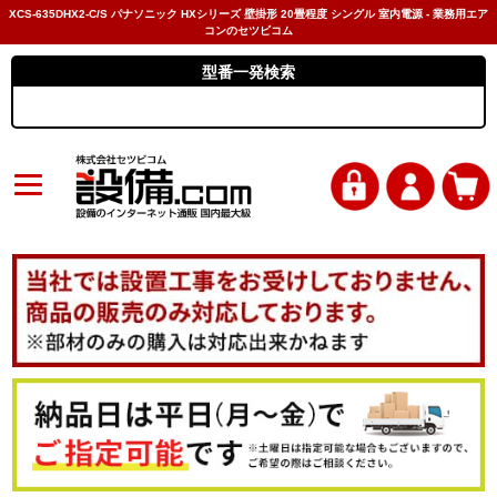
XCS-635DHX2-C/S パナソニック HXシリーズ 壁掛形 20畳程度 シングル 室内電源 - 業務用エア
コンのセツビコム
型番一発検索