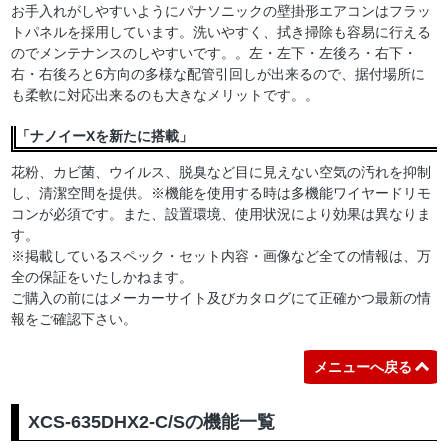
お手入れがしやすいようにパナソニックの壁掛形エアコンはフラッ
トパネルを採用しています。洗いやすく、拭き掃除も容易に行える
のでメンテナンスのしやすいです。。左・左下・左後ろ・右下・
右・右後ろと6方向の多様な配管引回しが出来るので、据付場所に
も柔軟に対応出来るのも大きなメリットです。。
「ナノイーXを新たに搭載」
花粉、カビ菌、ウイルス、脱臭など目に見えない空気の汚れを抑制
し、清潔空間を提供。※機能を使用する時は多機能ワイヤードリモ
コンが必須です。また、設置環境、使用状況により効果は異なりま
す。
※掲載しているスペック・セット内容・画像など全ての情報は、万
全の保証をいたしかねます。
ご購入の前にはメーカーサイト及びカタログにて正確かつ最新の情
報をご確認下さい。
メニューへ戻る
XCS-635DHX2-C/Sの機能一覧