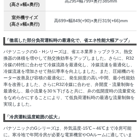
高295×幅799×奥行385mm
(高さx幅x奥行)
室外機サイズ
高699×幅849(+90)×奥行319(+66)mm
(高さx幅x奥行)
「徹底した部分負荷運転時の最適化で、省エネ性能大幅アップ」
パナソニックのG・Hシリーズは、省エネ業界トップクラス。熱交
換器の体積を増やして熱交換効率をアップしました。さらに、R32
冷媒の特性に合わせて冷媒流路を最適化し、冷媒流速を最適化し、
冷媒流速を増加させて熱伝導率を向上しました。また、圧縮機のモ
ーター改善及び容積の最適化に、発生頻度の高い中間、最小性能効
率を改善しました、さらにR32冷媒に合わせ、弁開度・流量制御を
最適化し、最小流量を30％下げると共に、弁の低開度時の流量変化
をなめらかにすることにより、て低負荷運転時の最適な流量制御を
実現しました。
「冷房運転温度範囲の拡大」
パナソニックのGシリーズは、外気温度-15℃～46℃まで冷房可能
に。寒冷地で年間冷房が必要な電算機室やOAルームに適していま