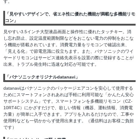
す。
「見やすいデザインで、省エネ性に優れた機能が満載な多機能リモ
コン」
見やすい3.5インチ大型液晶画面と操作性に優れたタッチキー。消
し忘れ防止、設定温度範囲制限などをおこない電力の抑制をおこな
う機能が搭載されています。消費電力量をリモコンで確認出来、
「見える化」で節電意識に役立ちます。また、パナソニックのワイ
ヤードリモコンはサービス連絡先表示を設置の際に登録することが
出来、トラブル発生時に迅速な対応が可能です。
「パナソニックオリジナルdatanavi」
datanaviはパナソニックのパッケージエアコンを安心して使用する
ためにスマートフォンされあれば手軽に利用可能な「かんたん安心
サポートシステム」です。スマートフォンを多機能リモコン（CZ-
10RT4C）にかざすだけで、欲しい情報（機器、運転情報、消費電
力量）が簡単に入手できます。アプリを入れるだけなので、工事や
使用料なども一切かからず使用出来ます。（通信料はお客様ご負担
です）