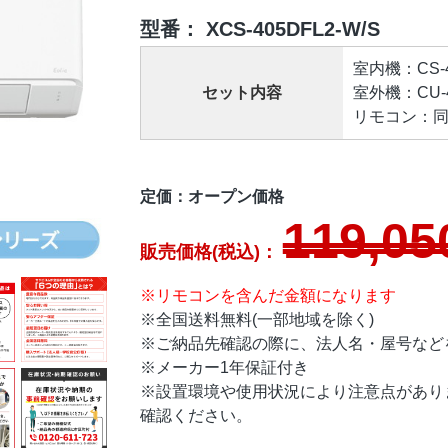
型番：
XCS-405DFL2-W/S
室内機：CS-40
セット内容
室外機：CU-40
リモコン：同梱
定価：オープン価格
119,05
販売価格(税込)：
※リモコンを含んだ金額になります
※全国送料無料(一部地域を除く)
※ご納品先確認の際に、法人名・屋号など
※メーカー1年保証付き
※設置環境や使用状況により注意点があり
確認ください。