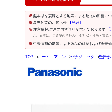
※
熊本県を震源とする地震による配送の影響に
※
夏季休業のお知らせ
【詳細】
※
注意喚起:ご注文内容誤りが増えております
【
ご注文前に、ご希望の型番の仕様(形状・寸法・電源
※
中東情勢の影響による製品の供給および販売
TOP
ルームエアコン
パナソニック
壁掛形