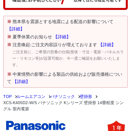
※
熊本県を震源とする地震による配送の影響について
【詳細】
※
夏季休業のお知らせ
【詳細】
※
注意喚起:ご注文内容誤りが増えております
【詳細】
ご注文前に、ご希望の型番の仕様(形状・寸法・電源・パネルカラ
ー・リモコン等)が設置可能か、今一度ご確認をお願いいたしま
す。
※
中東情勢の影響による製品の供給および販売価格につい
て
【詳細】
TOP
ルームエアコン
パナソニック
壁掛形
XCS-K405D2-W/S パナソニック Kシリーズ 壁掛形 14畳程度 シン
グル 室内電源