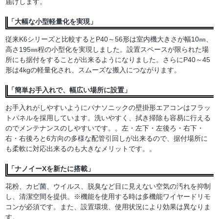
届けします。
「大幅な小型軽量化を実現」
従来K6シリーズと比較するとP40～56形は室内機大きさが幅10㎜、
高さ195㎜程の小型化を実現しました。設置スペースが限られた場
所にも据付をすることが出来るようになりました。さらにP40～45
形は4kgの軽量化され、スムーズな搬入につながります。
「簡単お手入れで、幅広い場所に設置」
お手入れがしやすいようにパナソニックの壁掛形エアコンはフラッ
トパネルを採用しています。洗いやすく、拭き掃除も容易に行える
のでメンテナンスのしやすいです。。左・左下・左後ろ・右下・
右・右後ろと6方向の多様な配管引回しが出来るので、据付場所に
も柔軟に対応出来るのも大きなメリットです。。
「ナノイーXを新たに搭載」
花粉、カビ菌、ウイルス、脱臭など目に見えない空気の汚れを抑制
し、清潔空間を提供。※機能を使用する時は多機能ワイヤードリモ
コンが必須です。また、設置環境、使用状況により効果は異なりま
す。