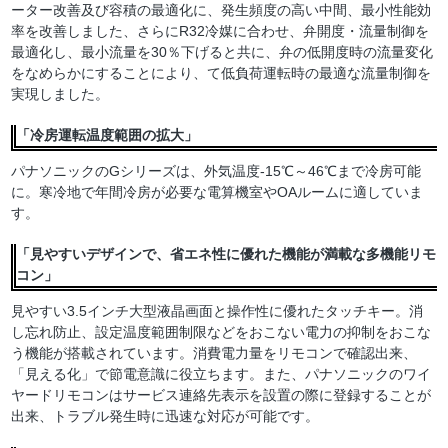
ーター改善及び容積の最適化に、発生頻度の高い中間、最小性能効
率を改善しました、さらにR32冷媒に合わせ、弁開度・流量制御を
最適化し、最小流量を30％下げると共に、弁の低開度時の流量変化
をなめらかにすることにより、て低負荷運転時の最適な流量制御を
実現しました。
「冷房運転温度範囲の拡大」
パナソニックのGシリーズは、外気温度-15℃～46℃まで冷房可能
に。寒冷地で年間冷房が必要な電算機室やOAルームに適していま
す。
「見やすいデザインで、省エネ性に優れた機能が満載な多機能リモ
コン」
見やすい3.5インチ大型液晶画面と操作性に優れたタッチキー。消
し忘れ防止、設定温度範囲制限などをおこない電力の抑制をおこな
う機能が搭載されています。消費電力量をリモコンで確認出来、
「見える化」で節電意識に役立ちます。また、パナソニックのワイ
ヤードリモコンはサービス連絡先表示を設置の際に登録することが
出来、トラブル発生時に迅速な対応が可能です。