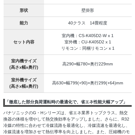
形状
壁掛形
能力
40クラス 14畳程度
室内機：CS-K405D2-W x 1
セット内容
室外機：CU-K405D2 x 1
リモコン：同梱リモコン x 1
室内機サイズ
高290×幅780×奥行229mm
(高さx幅x奥行)
室外機サイズ
高630×幅799(+90)×奥行299(+64)mm
(高さx幅x奥行)
「徹底した部分負荷運転時の最適化で、省エネ性能大幅アップ」
パナソニックのG・Hシリーズは、省エネ業界トップクラス。熱交
換器の体積を増やして熱交換効率をアップしました。さらに、R32
冷媒の特性に合わせて冷媒流路を最適化し、冷媒流速を最適化し、
冷媒流速を増加させて熱伝導率を向上しました。また、圧縮機のモ