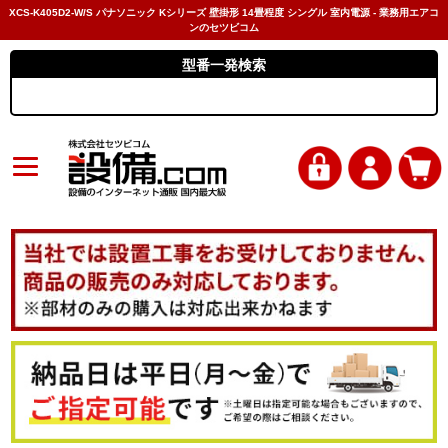
XCS-K405D2-W/S パナソニック Kシリーズ 壁掛形 14畳程度 シングル 室内電源 - 業務用エアコ
ンのセツビコム
型番一発検索