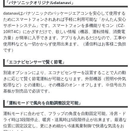
「パナソニックオリジナルdatanavi」
datanaviはパナソニックのパッケージエアコンを安心して使用する
ためにスマートフォンされあれば手軽に利用可能な「かんたん安心
サポートシステム」です。スマートフォンを多機能リモコン（CZ-
10RT4C）にかざすだけで、欲しい情報（機器、運転情報、消費電
力量）が簡単に入手できます。アプリを入れるだけなので、工事や
使用料なども一切かからず使用出来ます。（通信料はお客様ご負担
です）
「エコナビセンサーで賢く節電」
別途オプションにより、エコナビセンサーを設置することで人の動
きに応じて賢く節電運転が可能となります。外部機器（照明や外気
処理など）との連動し、その機器のオン・オフします。※信号出力
基板が別売品で必須です。
「運転モードで風向を自動調整設定可能」
運転モードに合わせて、フラップの角度を自動固定可能。冷房・ド
ライ時は3段階停止、暖房・送風時は5段階停止が出来ます。最適な
位置に固定設定し、更にきめ細かい5速風量制御で快適な気流をお