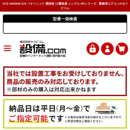
XCS-366DHX-C/S パナソニック 壁掛形 12畳程度 シングル HXシリーズ - 業務用エアコンのセツ
ビコム
型番一発検索