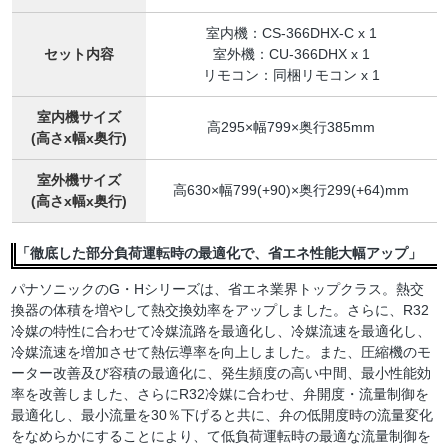
室内機：CS-366DHX-C x 1
セット内容
室外機：CU-366DHX x 1
リモコン：同梱リモコン x 1
室内機サイズ
高295×幅799×奥行385mm
(高さx幅x奥行)
室外機サイズ
高630×幅799(+90)×奥行299(+64)mm
(高さx幅x奥行)
「徹底した部分負荷運転時の最適化で、省エネ性能大幅アップ」
パナソニックのG・Hシリーズは、省エネ業界トップクラス。熱交
換器の体積を増やして熱交換効率をアップしました。さらに、R32
冷媒の特性に合わせて冷媒流路を最適化し、冷媒流速を最適化し、
冷媒流速を増加させて熱伝導率を向上しました。また、圧縮機のモ
ーター改善及び容積の最適化に、発生頻度の高い中間、最小性能効
率を改善しました、さらにR32冷媒に合わせ、弁開度・流量制御を
最適化し、最小流量を30％下げると共に、弁の低開度時の流量変化
をなめらかにすることにより、て低負荷運転時の最適な流量制御を