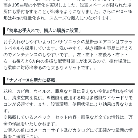
高さ195㎜程の小型化を実現しました。設置スペースが限られた場
所にも据付をすることが出来るようになりました。さらにP40～45
形は4kgの軽量化され、スムーズな搬入につながります。
「簡単お手入れで、幅広い場所に設置」
お手入れがしやすいようにパナソニックの壁掛形エアコンはフラッ
トパネルを採用しています。洗いやすく、拭き掃除も容易に行える
のでメンテナンスのしやすいです。。左・左下・左後ろ・右下・
右・右後ろと6方向の多様な配管引回しが出来るので、据付場所に
も柔軟に対応出来るのも大きなメリットです。。
「ナノイーXを新たに搭載」
花粉、カビ菌、ウイルス、脱臭など目に見えない空気の汚れを抑制
し、清潔空間を提供。※機能を使用する時は多機能ワイヤードリモ
コンが必須です。また、設置環境、使用状況により効果は異なりま
す。
※掲載しているスペック・セット内容・画像など全ての情報は、万
全の保証をいたしかねます。
ご購入の前にはメーカーサイト及びカタログにて正確かつ最新の情
報をご確認下さい。