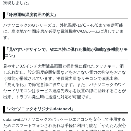
実現しました。
「冷房運転温度範囲の拡大」
パナソニックのGシリーズは、外気温度-15℃～46℃まで冷房可能
に。寒冷地で年間冷房が必要な電算機室やOAルームに適していま
す。
「見やすいデザインで、省エネ性に優れた機能が満載な多機能リモ
コン」
見やすい3.5インチ大型液晶画面と操作性に優れたタッチキー。消
し忘れ防止、設定温度範囲制限などをおこない電力の抑制をおこな
う機能が搭載されています。消費電力量をリモコンで確認出来、
「見える化」で節電意識に役立ちます。また、パナソニックのワイ
ヤードリモコンはサービス連絡先表示を設置の際に登録することが
出来、トラブル発生時に迅速な対応が可能です。
「パナソニックオリジナルdatanavi」
datanaviはパナソニックのパッケージエアコンを安心して使用する
ためにスマートフォンされあれば手軽に利用可能な「かんたん安心