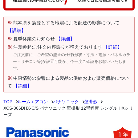
※
熊本県を震源とする地震による配送の影響について
【詳細】
※
夏季休業のお知らせ
【詳細】
※
注意喚起:ご注文内容誤りが増えております
【詳細】
ご注文前に、ご希望の型番の仕様(形状・寸法・電源・パネルカラ
ー・リモコン等)が設置可能か、今一度ご確認をお願いいたしま
す。
※
中東情勢の影響による製品の供給および販売価格につい
て
【詳細】
TOP
ルームエアコン
パナソニック
壁掛形
XCS-366DHX-C/S パナソニック 壁掛形 12畳程度 シングル HXシリ
ーズ