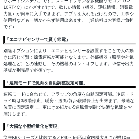
サポートシステム」です。スマートフォンを多機能リモコン（CZ-
10RT4C）にかざすだけで、欲しい情報（機器、運転情報、消費電
力量）が簡単に入手できます。アプリを入れるだけなので、工事や
使用料なども一切かからず使用出来ます。（通信料はお客様ご負担
です）
「エコナビセンサーで賢く節電」
別途オプションにより、エコナビセンサーを設置することで人の動
きに応じて賢く節電運転が可能となります。外部機器（照明や外気
処理など）との連動し、その機器のオン・オフします。※信号出力
基板が別売品で必須です。
「運転モードで風向を自動調整設定可能」
運転モードに合わせて、フラップの角度を自動固定可能。冷房・ド
ライ時は3段階停止、暖房・送風時は5段階停止が出来ます。最適な
位置に固定設定し、更にきめ細かい5速風量制御で快適な気流をお
届けします。
「大幅な小型軽量化を実現」
従来K6シリーズと比較するとP40～56形は室内機大きさが幅10㎜、