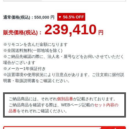
▼
56.5%
OFF
通常価格(税込)：
550,000
円
239,410
販売価格(税込)：
円
※リモコンを含んだ金額になります
※全国送料無料(一部地域を除く)
※ご納品先確認の際に、法人名・屋号などをお伺いさせていただく
場合がございます
※メーカー1年保証付き
※設置環境や使用状況により注意点があります。ご注文前に据付説
明書・取扱説明書をご確認ください。
ご納品商品には、それぞれ
個別品番
が記載されております。
ご納品商品を確認する際は、WEBページ記載の
セット内容の
品番
をそれぞれご確認ください。