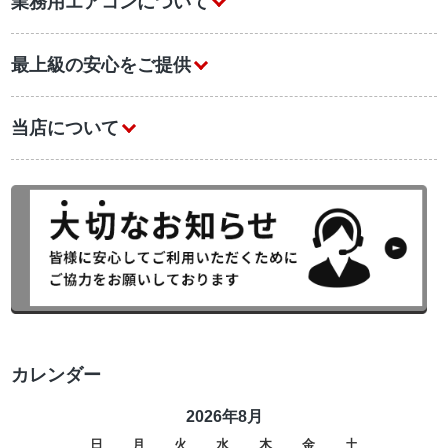
業務用エアコンについて
最上級の安心をご提供
当店について
カレンダー
2026年8月
日
月
火
水
木
金
土