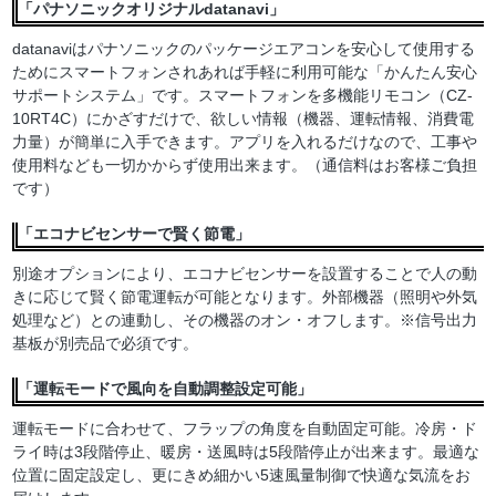
「パナソニックオリジナルdatanavi」
datanaviはパナソニックのパッケージエアコンを安心して使用する
ためにスマートフォンされあれば手軽に利用可能な「かんたん安心
サポートシステム」です。スマートフォンを多機能リモコン（CZ-
10RT4C）にかざすだけで、欲しい情報（機器、運転情報、消費電
力量）が簡単に入手できます。アプリを入れるだけなので、工事や
使用料なども一切かからず使用出来ます。（通信料はお客様ご負担
です）
「エコナビセンサーで賢く節電」
別途オプションにより、エコナビセンサーを設置することで人の動
きに応じて賢く節電運転が可能となります。外部機器（照明や外気
処理など）との連動し、その機器のオン・オフします。※信号出力
基板が別売品で必須です。
「運転モードで風向を自動調整設定可能」
運転モードに合わせて、フラップの角度を自動固定可能。冷房・ド
ライ時は3段階停止、暖房・送風時は5段階停止が出来ます。最適な
位置に固定設定し、更にきめ細かい5速風量制御で快適な気流をお