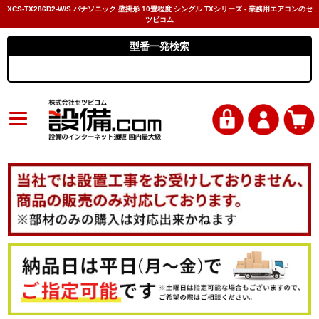
XCS-TX286D2-W/S パナソニック 壁掛形 10畳程度 シングル TXシリーズ - 業務用エアコンのセ
ツビコム
型番一発検索