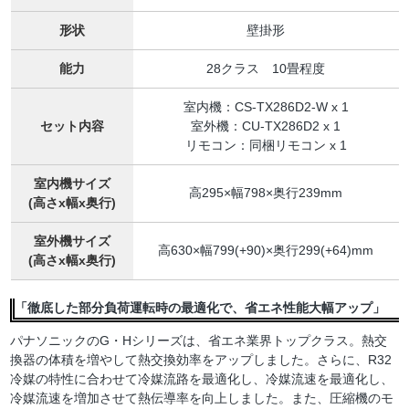
形状
壁掛形
能力
28クラス 10畳程度
室内機：CS-TX286D2-W x 1
セット内容
室外機：CU-TX286D2 x 1
リモコン：同梱リモコン x 1
室内機サイズ
高295×幅798×奥行239mm
(高さx幅x奥行)
室外機サイズ
高630×幅799(+90)×奥行299(+64)mm
(高さx幅x奥行)
「徹底した部分負荷運転時の最適化で、省エネ性能大幅アップ」
パナソニックのG・Hシリーズは、省エネ業界トップクラス。熱交
換器の体積を増やして熱交換効率をアップしました。さらに、R32
冷媒の特性に合わせて冷媒流路を最適化し、冷媒流速を最適化し、
冷媒流速を増加させて熱伝導率を向上しました。また、圧縮機のモ