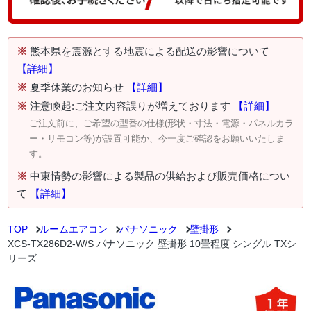
※
熊本県を震源とする地震による配送の影響について
【詳細】
※
夏季休業のお知らせ
【詳細】
※
注意喚起:ご注文内容誤りが増えております
【詳細】
ご注文前に、ご希望の型番の仕様(形状・寸法・電源・パネルカラ
ー・リモコン等)が設置可能か、今一度ご確認をお願いいたしま
す。
※
中東情勢の影響による製品の供給および販売価格につい
て
【詳細】
TOP
ルームエアコン
パナソニック
壁掛形
XCS-TX286D2-W/S パナソニック 壁掛形 10畳程度 シングル TXシ
リーズ