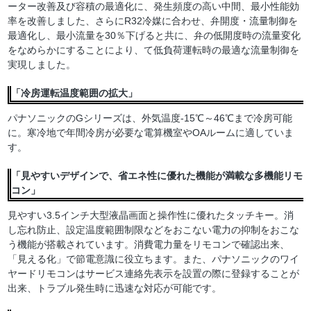
ーター改善及び容積の最適化に、発生頻度の高い中間、最小性能効
率を改善しました、さらにR32冷媒に合わせ、弁開度・流量制御を
最適化し、最小流量を30％下げると共に、弁の低開度時の流量変化
をなめらかにすることにより、て低負荷運転時の最適な流量制御を
実現しました。
「冷房運転温度範囲の拡大」
パナソニックのGシリーズは、外気温度-15℃～46℃まで冷房可能
に。寒冷地で年間冷房が必要な電算機室やOAルームに適していま
す。
「見やすいデザインで、省エネ性に優れた機能が満載な多機能リモ
コン」
見やすい3.5インチ大型液晶画面と操作性に優れたタッチキー。消
し忘れ防止、設定温度範囲制限などをおこない電力の抑制をおこな
う機能が搭載されています。消費電力量をリモコンで確認出来、
「見える化」で節電意識に役立ちます。また、パナソニックのワイ
ヤードリモコンはサービス連絡先表示を設置の際に登録することが
出来、トラブル発生時に迅速な対応が可能です。