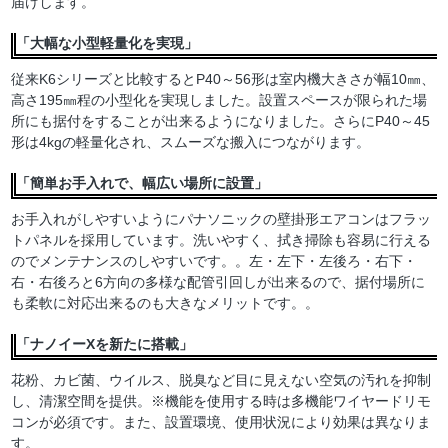
届けします。
「大幅な小型軽量化を実現」
従来K6シリーズと比較するとP40～56形は室内機大きさが幅10㎜、
高さ195㎜程の小型化を実現しました。設置スペースが限られた場
所にも据付をすることが出来るようになりました。さらにP40～45
形は4kgの軽量化され、スムーズな搬入につながります。
「簡単お手入れで、幅広い場所に設置」
お手入れがしやすいようにパナソニックの壁掛形エアコンはフラッ
トパネルを採用しています。洗いやすく、拭き掃除も容易に行える
のでメンテナンスのしやすいです。。左・左下・左後ろ・右下・
右・右後ろと6方向の多様な配管引回しが出来るので、据付場所に
も柔軟に対応出来るのも大きなメリットです。。
「ナノイーXを新たに搭載」
花粉、カビ菌、ウイルス、脱臭など目に見えない空気の汚れを抑制
し、清潔空間を提供。※機能を使用する時は多機能ワイヤードリモ
コンが必須です。また、設置環境、使用状況により効果は異なりま
す。