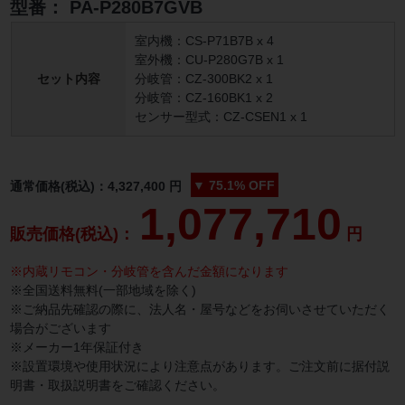
型番：
PA-P280B7GVB
室内機：CS-P71B7B x 4
室外機：CU-P280G7B x 1
セット内容
分岐管：CZ-300BK2 x 1
分岐管：CZ-160BK1 x 2
センサー型式：CZ-CSEN1 x 1
▼
75.1%
OFF
通常価格(税込)：
4,327,400
円
1,077,710
販売価格(税込)：
円
※内蔵リモコン・分岐管を含んだ金額になります
※全国送料無料(一部地域を除く)
※ご納品先確認の際に、法人名・屋号などをお伺いさせていただく
場合がございます
※メーカー1年保証付き
※設置環境や使用状況により注意点があります。ご注文前に据付説
明書・取扱説明書をご確認ください。