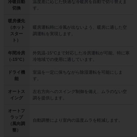
冷暖自動
温度差に応じた快適な冷暖房を自動で切り替えま
切換
す。
暖房優先
（ホット
暖房運転時に冷風が出ないよう、暖房に適した空
スター
調運転を実現します。
ト）
年間冷房
外気温-15°Cまで対応した冷房運転が可能。特に寒
（-15°C）
冷地域での使用に適しています。
ドライ機
室温を一定に保ちながら除湿運転を可能にしま
能
す。
オートス
左右方向へのスイング制御を備え、ムラのない空
イング
調を提供します。
オートフ
ラップ
自動調整により室内の温度ムラを軽減します。
（風向調
整）