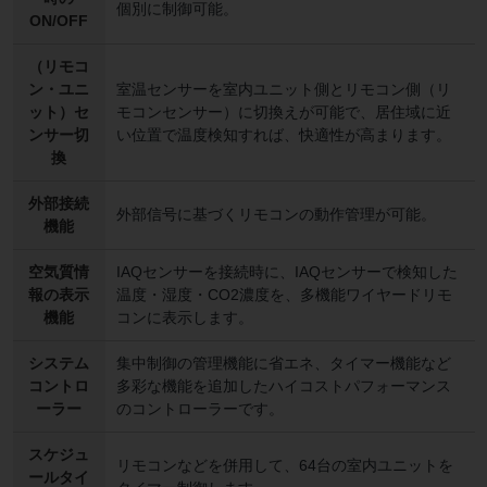
個別に制御可能。
ON/OFF
（リモコ
ン・ユニ
室温センサーを室内ユニット側とリモコン側（リ
ット）セ
モコンセンサー）に切換えが可能で、居住域に近
ンサー切
い位置で温度検知すれば、快適性が高まります。
換
外部接続
外部信号に基づくリモコンの動作管理が可能。
機能
空気質情
IAQセンサーを接続時に、IAQセンサーで検知した
報の表示
温度・湿度・CO2濃度を、多機能ワイヤードリモ
機能
コンに表示します。
システム
集中制御の管理機能に省エネ、タイマー機能など
コントロ
多彩な機能を追加したハイコストパフォーマンス
ーラー
のコントローラーです。
スケジュ
リモコンなどを併用して、64台の室内ユニットを
ールタイ