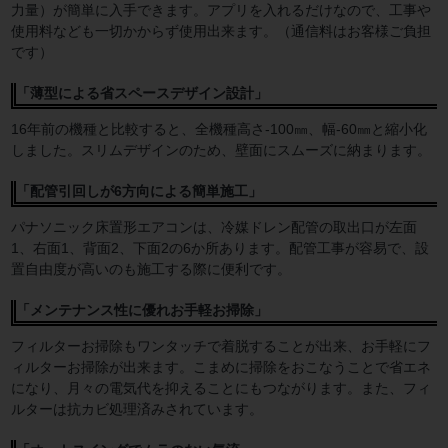
力量）が簡単に入手できます。アプリを入れるだけなので、工事や
使用料なども一切かからず使用出来ます。（通信料はお客様ご負担
です）
「薄型による省スペースデザイン設計」
16年前の機種と比較すると、全機種高さ-100㎜、幅-60㎜と縮小化
しました。スリムデザインのため、壁面にスムーズに納まります。
「配管引回しが6方向による簡単施工」
パナソニック床置形エアコンは、冷媒ドレン配管の取出口が左面
1、右面1、背面2、下面2の6か所あります。配管工事が容易で、設
置自由度が高いのも施工する際に便利です。
「メンテナンス性に優れお手軽お掃除」
フィルターお掃除もワンタッチで着脱することが出来、お手軽にフ
ィルターお掃除が出来ます。こまめに掃除をおこなうことで省エネ
になり、月々の電気代を抑えることにもつながります。また、フィ
ルターは抗カビ処理済みされています。