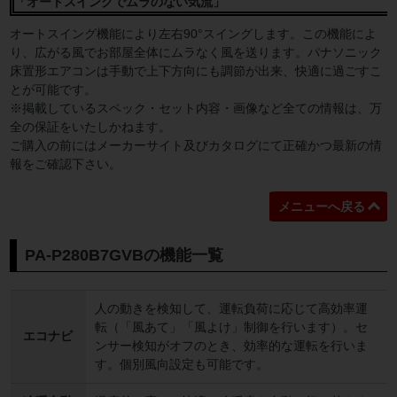
「オートスイングでムラのない気流」
オートスイング機能により左右90°スイングします。この機能によ
り、広がる風でお部屋全体にムラなく風を送ります。パナソニック
床置形エアコンは手動で上下方向にも調節が出来、快適に過ごすこ
とが可能です。
※掲載しているスペック・セット内容・画像など全ての情報は、万
全の保証をいたしかねます。
ご購入の前にはメーカーサイト及びカタログにて正確かつ最新の情
報をご確認下さい。
メニューへ戻る
PA-P280B7GVBの機能一覧
人の動きを検知して、運転負荷に応じて高効率運
転（「風あて」「風よけ」制御を行います）。セ
エコナビ
ンサー検知がオフのとき、効率的な運転を行いま
す。個別風向設定も可能です。