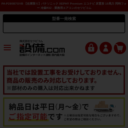
PA-P280B7GVB 【在庫限り】パナソニック XEPHY Premium エコナビ 床置形 10馬力 同時フォ
ー 冷媒R32 - 業務用エアコンのセツビコム
型番一発検索