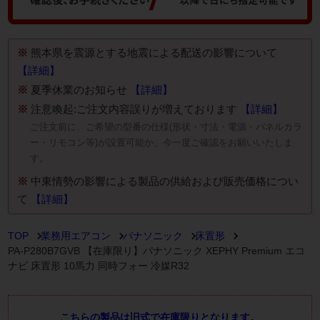
※
熊本県を震源とする地震による配送の影響について
【詳細】
※
夏季休業のお知らせ
【詳細】
※
注意喚起:ご注文内容誤りが増えております
【詳細】
ご注文前に、ご希望の型番の仕様(形状・寸法・電源・パネルカラ
ー・リモコン等)が設置可能か、今一度ご確認をお願いいたしま
す。
※
中東情勢の影響による製品の供給および販売価格につい
て
【詳細】
TOP
業務用エアコン
パナソニック
床置形
PA-P280B7GVB 【在庫限り】パナソニック XEPHY Premium エコ
ナビ 床置形 10馬力 同時フォー 冷媒R32
こちらの製品は旧式で在庫限りとなります。