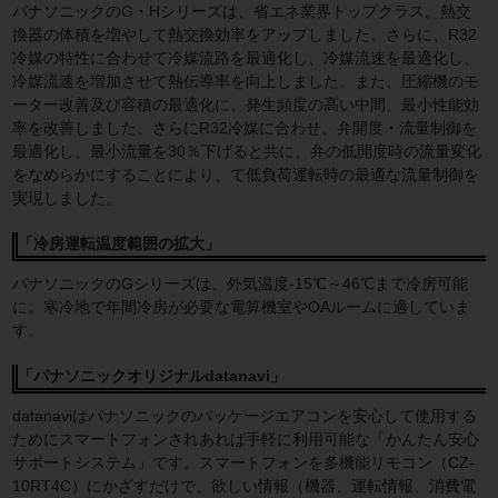
パナソニックのG・Hシリーズは、省エネ業界トップクラス。熱交
換器の体積を増やして熱交換効率をアップしました。さらに、R32
冷媒の特性に合わせて冷媒流路を最適化し、冷媒流速を最適化し、
冷媒流速を増加させて熱伝導率を向上しました。また、圧縮機のモ
ーター改善及び容積の最適化に、発生頻度の高い中間、最小性能効
率を改善しました、さらにR32冷媒に合わせ、弁開度・流量制御を
最適化し、最小流量を30％下げると共に、弁の低開度時の流量変化
をなめらかにすることにより、て低負荷運転時の最適な流量制御を
実現しました。
「冷房運転温度範囲の拡大」
パナソニックのGシリーズは、外気温度-15℃～46℃まで冷房可能
に。寒冷地で年間冷房が必要な電算機室やOAルームに適していま
す。
「パナソニックオリジナルdatanavi」
datanaviはパナソニックのパッケージエアコンを安心して使用する
ためにスマートフォンされあれば手軽に利用可能な「かんたん安心
サポートシステム」です。スマートフォンを多機能リモコン（CZ-
10RT4C）にかざすだけで、欲しい情報（機器、運転情報、消費電