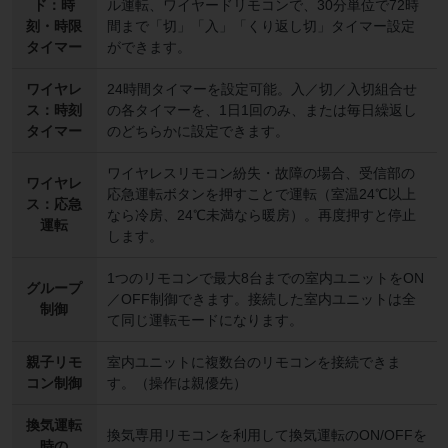
ド：時
ル運転、ワイヤードリモコンで、30分単位で72時
刻・時限
間まで「切」「入」「くり返し切」タイマー設定
タイマー
ができます。
ワイヤレ
24時間タイマーを設定可能。入／切／入切組合せ
ス：時刻
の各タイマーを、1日1回のみ、または毎日繰返し
タイマー
のどちらかに設定できます。
ワイヤレスリモコン紛失・故障の場合、受信部の
ワイヤレ
応急運転ボタンを押すことで運転（室温24℃以上
ス：応急
なら冷房、24℃未満なら暖房）。再度押すと停止
運転
します。
1つのリモコンで最大8台までの室内ユニットをON
グループ
／OFF制御できます。接続した室内ユニットは全
制御
て同じ運転モードになります。
親子リモ
室内ユニットに複数台のリモコンを接続できま
コン制御
す。（操作は親優先）
換気運転
換気専用リモコンを利用して換気運転のON/OFFを
時の