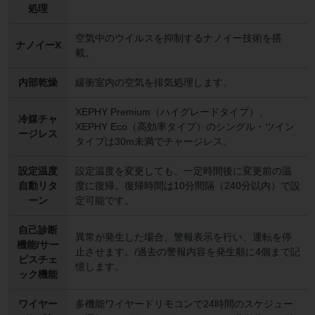
処理
空気中のウイルスを抑制するナノイー技術を搭
ナノイーX
載。
内部乾燥
緩衝室内の空気を排気処理します。
XEPHY Premium（ハイグレードタイプ）、
冷媒チャ
XEPHY Eco（高効率タイプ）のシングル・ツイン
ージレス
タイプは30m未満でチャージレス。
設定温度
設定温度を変更しても、一定時間後に変更前の温
自動リタ
度に復帰。復帰時間は10分間隔（240分以内）で設
ーン
定可能です。
自己診断
異常が発生した場合、警報表示を行い、運転を停
機能/サー
止させます。/過去の警報内容を発生順に4個まで記
ビスチェ
憶します。
ック機能
ワイヤー
多機能ワイヤードリモコンで24時間のスケジュー