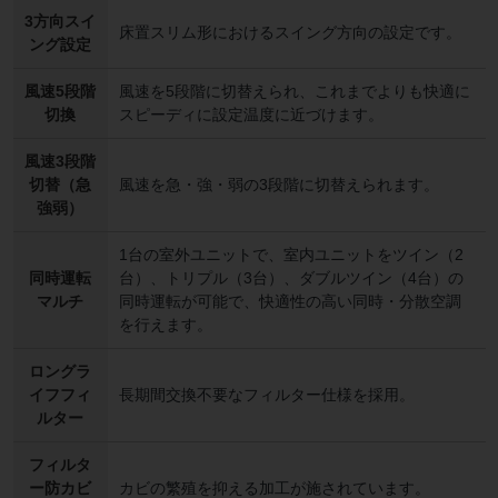
3方向スイ
床置スリム形におけるスイング方向の設定です。
ング設定
風速5段階
風速を5段階に切替えられ、これまでよりも快適に
切換
スピーディに設定温度に近づけます。
風速3段階
切替（急
風速を急・強・弱の3段階に切替えられます。
強弱）
1台の室外ユニットで、室内ユニットをツイン（2
同時運転
台）、トリプル（3台）、ダブルツイン（4台）の
マルチ
同時運転が可能で、快適性の高い同時・分散空調
を行えます。
ロングラ
イフフィ
長期間交換不要なフィルター仕様を採用。
ルター
フィルタ
ー防カビ
カビの繁殖を抑える加工が施されています。