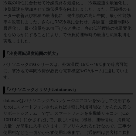
冷媒の特性に合わせて冷媒流路を最適化し、冷媒流速を最適化し、
冷媒流速を増加させて熱伝導率を向上しました。また、圧縮機のモ
ーター改善及び容積の最適化に、発生頻度の高い中間、最小性能効
率を改善しました、さらにR32冷媒に合わせ、弁開度・流量制御を
最適化し、最小流量を30％下げると共に、弁の低開度時の流量変化
をなめらかにすることにより、て低負荷運転時の最適な流量制御を
実現しました。
「冷房運転温度範囲の拡大」
パナソニックのGシリーズは、外気温度-15℃～46℃まで冷房可能
に。寒冷地で年間冷房が必要な電算機室やOAルームに適していま
す。
「パナソニックオリジナルdatanavi」
datanaviはパナソニックのパッケージエアコンを安心して使用する
ためにスマートフォンされあれば手軽に利用可能な「かんたん安心
サポートシステム」です。スマートフォンを多機能リモコン（CZ-
10RT4C）にかざすだけで、欲しい情報（機器、運転情報、消費電
力量）が簡単に入手できます。アプリを入れるだけなので、工事や
使用料なども一切かからず使用出来ます。（通信料はお客様ご負担