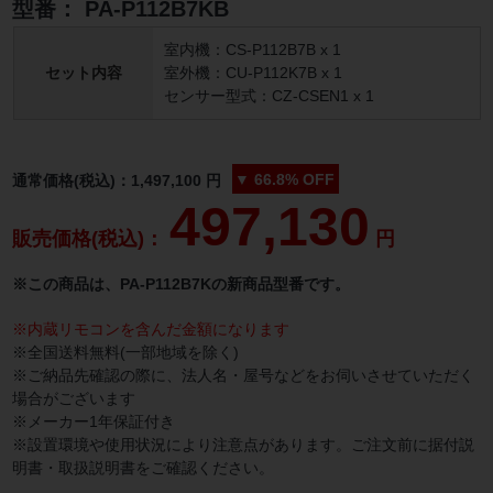
型番：
PA-P112B7KB
室内機：CS-P112B7B x 1
セット内容
室外機：CU-P112K7B x 1
センサー型式：CZ-CSEN1 x 1
▼
66.8%
OFF
通常価格(税込)：
1,497,100
円
497,130
販売価格(税込)：
円
※この商品は、PA-P112B7Kの新商品型番です。
※内蔵リモコンを含んだ金額になります
※全国送料無料(一部地域を除く)
※ご納品先確認の際に、法人名・屋号などをお伺いさせていただく
場合がございます
※メーカー1年保証付き
※設置環境や使用状況により注意点があります。ご注文前に据付説
明書・取扱説明書をご確認ください。