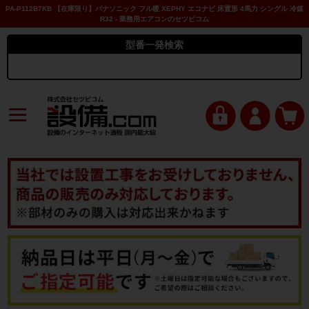
PA-P112B7KB 【在庫限り】パナソニック フル暖 XEPHY エコナビ 床置形 4馬力 シングル 冷媒
R32 - 業務用エアコンのセツビコム
型番一発検索