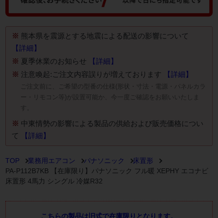
※
熊本県を震源とする地震による配送の影響について
【詳細】
※
夏季休業のお知らせ
【詳細】
※
注意喚起:ご注文内容誤りが増えております
【詳細】
ご注文前に、ご希望の型番の仕様(形状・寸法・電源・パネルカラ
ー・リモコン等)が設置可能か、今一度ご確認をお願いいたしま
す。
※
中東情勢の影響による製品の供給および販売価格につい
て
【詳細】
TOP
業務用エアコン
パナソニック
床置形
PA-P112B7KB 【在庫限り】パナソニック フル暖 XEPHY エコナビ
床置形 4馬力 シングル 冷媒R32
こちらの製品は旧式で在庫限りとなります。