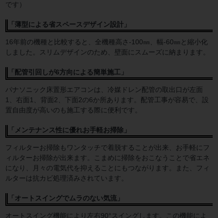
です）
「薄型による省スペースデザイン設計」
16年前の機種と比較すると、全機種高さ-100㎜、幅-60㎜と縮小化
しました。スリムデザインのため、壁面にスムーズに納まります。
「配管引回しが6方向による簡単施工」
パナソニック床置形エアコンは、冷媒ドレン配管の取出口が左面
1、右面1、背面2、下面2の6か所あります。配管工事が容易で、設
置自由度が高いのも施工する際に便利です。
「メンテナンス性に優れお手軽お掃除」
フィルターお掃除もワンタッチで着脱することが出来、お手軽にフ
ィルターお掃除が出来ます。こまめに掃除をおこなうことで省エネ
になり、月々の電気代を抑えることにもつながります。また、フィ
ルターは抗カビ処理済みされています。
「オートスイングでムラのない気流」
オートスイング機能により左右90°スイングします。この機能によ