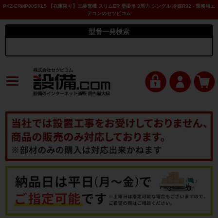
PKZ-ERMP80SKL5 【在庫限り】三菱電機 スリムER 壁掛形 3馬力 シングル 冷媒R32 - 業務用エ
アコンのセツビコム
型番一発検索