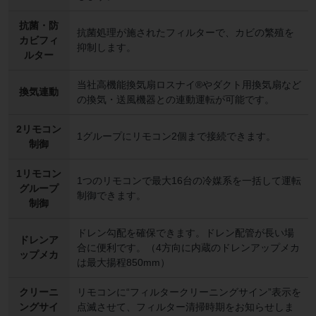
抗菌・防
抗菌処理が施されたフィルターで、カビの繁殖を
カビフィ
抑制します。
ルター
当社高機能換気扇ロスナイ®やダクト用換気扇など
換気連動
の換気・送風機器との連動運転が可能です。
2リモコン
1グループにリモコン2個まで接続できます。
制御
1リモコン
1つのリモコンで最大16台の冷媒系を一括して運転
グループ
制御できます。
制御
ドレン勾配を確保できます。ドレン配管が長い場
ドレンア
合に便利です。（4方向に内蔵のドレンアップメカ
ップメカ
は最大揚程850mm）
クリーニ
リモコンに“フィルタークリーニングサイン”表示を
ングサイ
点滅させて、フィルター清掃時期をお知らせしま