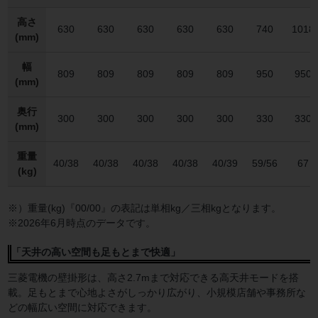
高さ
630
630
630
630
630
740
1018
(mm)
幅
809
809
809
809
809
950
950
(mm)
奥行
300
300
300
300
300
330
330
(mm)
重量
40/38
40/38
40/38
40/38
40/39
59/56
67
(kg)
※）重量(kg)『00/00』の表記は単相kg／三相kgとなります。
※2026年6月時点のデータです。
「天井の高い空間も足もとまで快適」
三菱電機の壁掛形は、高さ2.7mまで対応できる高天井モードを搭
載。足もとまで心地よさがしっかり広がり、小規模店舗や事務所な
どの幅広い空間に対応できます。