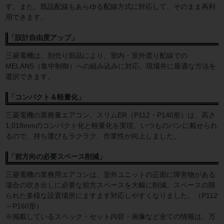
す。また、既設配線もあらゆる配線方式に対応して、そのまま再利
用できます。
「設計自由度アップ」
三菱電機は、別売り部品により、室内・室外渡り配線での
MELANS（集中制御）への組み込みに対応。現場井に最適な方法を
選択できます。
「コンパクト＆軽量化」
三菱電機の業務量エアコン、スリムER（P112・P140形）は、高さ
1,018mmのコンパクト化と軽量化を実現。いつものバンに載せられ
るので、持ち運びもラクラク、作業性が向上しました。
「前方向の必要スペース削減」
三菱電機の業務用エアコンは、室外ユニットの正面に障害物がある
場合の吹き出しに必要な前方スペースを大幅に削減。スペースの限
られた多様な設置場所にますます対応しやすくなりました。（P112
～P160形）
※掲載しているスペック・セット内容・画像など全ての情報は、万