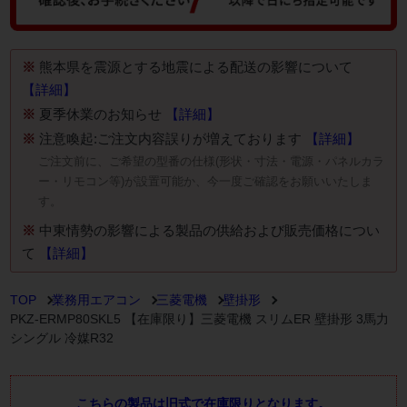
※
熊本県を震源とする地震による配送の影響について
【詳細】
※
夏季休業のお知らせ
【詳細】
※
注意喚起:ご注文内容誤りが増えております
【詳細】
ご注文前に、ご希望の型番の仕様(形状・寸法・電源・パネルカラ
ー・リモコン等)が設置可能か、今一度ご確認をお願いいたしま
す。
※
中東情勢の影響による製品の供給および販売価格につい
て
【詳細】
TOP
業務用エアコン
三菱電機
壁掛形
PKZ-ERMP80SKL5 【在庫限り】三菱電機 スリムER 壁掛形 3馬力
シングル 冷媒R32
こちらの製品は旧式で在庫限りとなります。