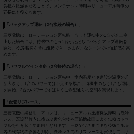
負担を軽減させることで、メンテナンス時期やリニューアル時期の
延長にも役立ちます。
「バックアップ運転（2台接続の場合）」
三菱電機は、ローテーション運転時、もしも運転中の1台が以上停
止した場合には、待機中のもう1台がただちにバックアップ運転を
開始。冷房/暖房を常に維持でき、さまざまなシーンでの信頼感を高
めます。
「パワフルツイン冷房（2台接続の場合）」
三菱電機は、ローテーション運転中、室内温度と冷房設定温度の差
が大きく、1台のパワーでは不足する場合、待機中のもう1台も運転
を開始。2台のパワーですばやくご希望通りの空調を実現します。
「配管リプレース」
三菱電機の業務用エアコンは、リニューアルも圧縮機故障時も洗浄
レス。既設配管内に残る塩素化合物や圧縮機故障による鉄粉はトラ
ブルを引き起こす原因となります。三菱ではさまざまな技術で配管
内の残存物の影響を排除、洗浄レスでのリプレースを実現していま