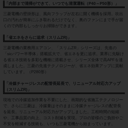
「内部まで清掃ができて、いつでも清潔運転（P40～P50形）」
三菱電機の壁掛形は、風向フラップが左右に開く機構を採用。吹出
口の汚れが簡単にふき取れるだけでなく、奥のファンにまで手が届
くので内部もしっかりお掃除ができます。
「省エネをさらに追求（スリムZR)」
三菱電機の業務用エアコン、「スリムZR」シリーズは、先進の
「sicパワー半導体」搭載拡大で、省エネを更に追求。業界に先駆け
る省エネ技術を多彩な機種に搭載させ、シリーズ全体で高APFを達
成しました。三菱の先進テクノロジーが、省エネ効果アップに貢献
しています。（P280形）
「冷媒チャージレスの配管長延長で、リニューアル対応力アップ
（スリムZR)」
現地での冷媒追加作業を不要にした、画期的な省施工テクノロジー
で、さらに三菱は、冷媒量はそのままに冷媒チャｰジレスの配管長
を延長。リニューアル対応力がアップしました。工程時間の短縮
や、工事品質の向上、コスト削減を実現。プロの皆様のご負担やご
不安を軽減する技術も、いつも三菱電機から始まっています。