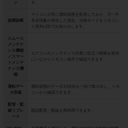
ン
す。
マイコンが常に運転状態を監視しており、万一不
故障診断
具合現象が発生した場合、点検モードをリモコン
と室外LEDでお知らせします。
スムース
メンテナ
ンス機能
エアコンのメンテナンス作業に役立つ情報を室内
／スマー
にいながらリモコン操作で確認できます。
トメンテ
ナンス機
能
運転デー
運転状態のデータ15項目を一括で取り出し、リモ
タ収集
コンから確認できます。
配管・配
線リプレ
既設配管・配線を再利用できます。
ース