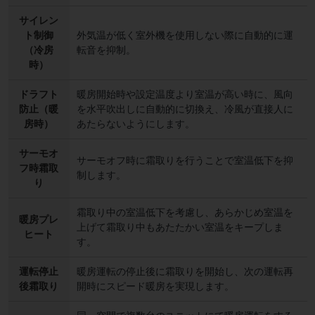
サイレン
ト制御
外気温が低く室外機を使用しない際に自動的に運
（冷房
転音を抑制。
時）
ドラフト
暖房開始時や設定温度より室温が高い時に、風向
防止（暖
を水平吹出しに自動的に切換え、冷風が直接人に
房時）
あたらないようにします。
サーモオ
サーモオフ時に霜取りを行うことで室温低下を抑
フ時霜取
制します。
り
霜取り中の室温低下を考慮し、あらかじめ室温を
暖房プレ
上げて霜取り中もあたたかい室温をキープしま
ヒート
す。
運転停止
暖房運転の停止後に霜取りを開始し、次の運転再
後霜取り
開時にスピード暖房を実現します。