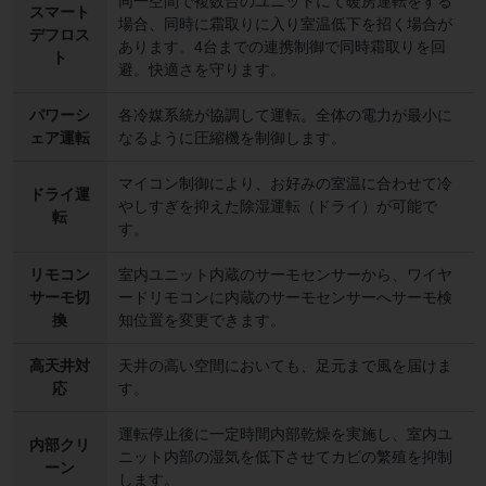
同一空間で複数台のユニットにて暖房運転をする
スマート
場合、同時に霜取りに入り室温低下を招く場合が
デフロス
あります。4台までの連携制御で同時霜取りを回
ト
避。快適さを守ります。
パワーシ
各冷媒系統が協調して運転。全体の電力が最小に
ェア運転
なるように圧縮機を制御します。
マイコン制御により、お好みの室温に合わせて冷
ドライ運
やしすぎを抑えた除湿運転（ドライ）が可能で
転
す。
リモコン
室内ユニット内蔵のサーモセンサーから、ワイヤ
サーモ切
ードリモコンに内蔵のサーモセンサーへサーモ検
換
知位置を変更できます。
高天井対
天井の高い空間においても、足元まで風を届けま
応
す。
運転停止後に一定時間内部乾燥を実施し、室内ユ
内部クリ
ニット内部の湿気を低下させてカビの繁殖を抑制
ーン
します。