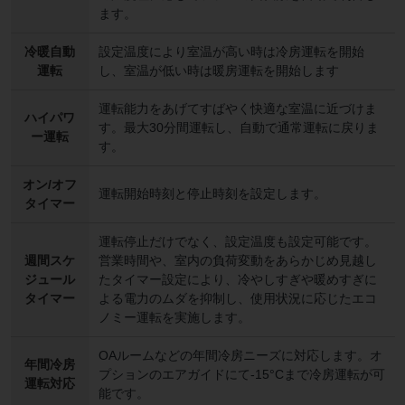
ます。
冷暖自動
設定温度により室温が高い時は冷房運転を開始
運転
し、室温が低い時は暖房運転を開始します
運転能力をあげてすばやく快適な室温に近づけま
ハイパワ
す。最大30分間運転し、自動で通常運転に戻りま
ー運転
す。
オン/オフ
運転開始時刻と停止時刻を設定します。
タイマー
運転停止だけでなく、設定温度も設定可能です。
週間スケ
営業時間や、室内の負荷変動をあらかじめ見越し
ジュール
たタイマー設定により、冷やしすぎや暖めすぎに
タイマー
よる電力のムダを抑制し、使用状況に応じたエコ
ノミー運転を実施します。
OAルームなどの年間冷房ニーズに対応します。オ
年間冷房
プションのエアガイドにて-15°Cまで冷房運転が可
運転対応
能です。