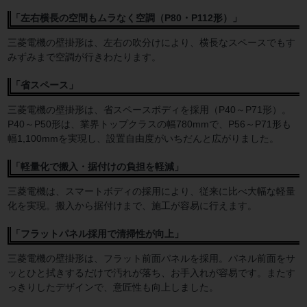
「左右横長の空間もムラなく空調（P80・P112形）」
三菱電機の壁掛形は、左右の吹分けにより、横長なスペースでもす
みずみまで空調が行きわたります。
「省スペース」
三菱電機の壁掛形は、省スペースボディを採用（P40～P71形）。
P40～P50形は、業界トップクラスの幅780mmで、P56～P71形も
幅1,100mmを実現し、設置自由度がいちだんと広がりました。
「軽量化で搬入・据付けの負担を軽減」
三菱電機は、スマートボディの採用により、従来に比べ大幅な軽量
化を実現。搬入から据付けまで、施工が容易に行えます。
「フラットパネル採用で清掃性が向上」
三菱電機の壁掛形は、フラット前面パネルを採用。パネル前面をサ
ッとひと拭きするだけで汚れが落ち、お手入れが容易です。またす
っきりしたデザインで、意匠性も向上しました。