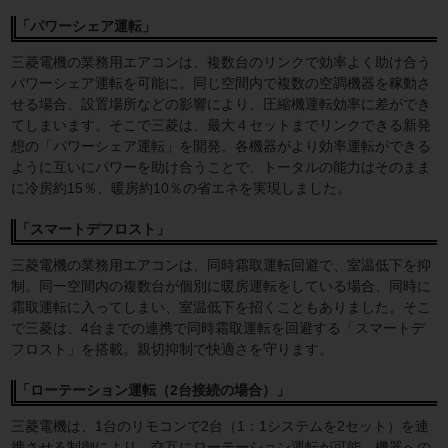
「パワーシェア運転」
三菱電機の業務用エアコンは、複数台のリンクで効率よく助け合う
パワーシェア運転を可能に。同じ空間内で複数の空調機器を稼動さ
せる場合、設置場所などの影響により、圧縮機運転効率に差ができ
てしまいます。そこで三菱は、最大４セットまでリンクできる新発
想の「パワーシェア運転」を開発。各機器がより効率運転ができる
ように互いにパワーを助け合うことで、トータルの能力はそのまま
に冷房約15％、暖房約10％の省エネを実現しました。
「スマートデフロスト」
三菱電機の業務用エアコンは、同時霜取運転回避で、室温低下を抑
制。同一空間内の複数台が個別に暖房運転をしている場合、同時に
霜取運転に入ってしまい、室温低下を招くこともありました。そこ
で三菱は、4台までの連携で同時霜取運転を回避する「スマートデ
フロスト」を搭載。親切抑制で快適さを守ります。
「ローテーション運転（2台接続の場合）」
三菱電機は、1台のリモコンで2台（1：1システムを2セット）を連
携させる制御により、交互にローテーション運転が可能。機器への