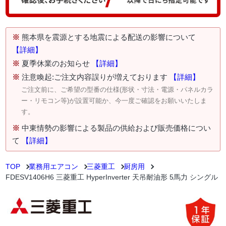
※
熊本県を震源とする地震による配送の影響について
【詳細】
※
夏季休業のお知らせ
【詳細】
※
注意喚起:ご注文内容誤りが増えております
【詳細】
ご注文前に、ご希望の型番の仕様(形状・寸法・電源・パネルカラ
ー・リモコン等)が設置可能か、今一度ご確認をお願いいたしま
す。
※
中東情勢の影響による製品の供給および販売価格につい
て
【詳細】
TOP
業務用エアコン
三菱重工
厨房用
FDESV1406H6 三菱重工 HyperInverter 天吊耐油形 5馬力 シングル