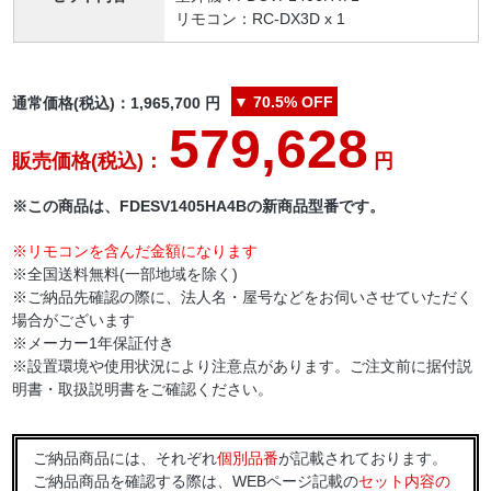
リモコン：RC-DX3D x 1
▼
70.5%
OFF
通常価格(税込)：
1,965,700
円
579,628
販売価格(税込)：
円
※この商品は、FDESV1405HA4Bの新商品型番です。
※リモコンを含んだ金額になります
※全国送料無料(一部地域を除く)
※ご納品先確認の際に、法人名・屋号などをお伺いさせていただく
場合がございます
※メーカー1年保証付き
※設置環境や使用状況により注意点があります。ご注文前に据付説
明書・取扱説明書をご確認ください。
ご納品商品には、それぞれ
個別品番
が記載されております。
ご納品商品を確認する際は、WEBページ記載の
セット内容の