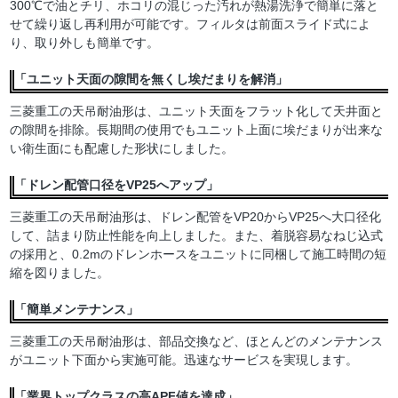
300℃で油とチリ、ホコリの混じった汚れが熱湯洗浄で簡単に落と
せて繰り返し再利用が可能です。フィルタは前面スライド式によ
り、取り外しも簡単です。
「ユニット天面の隙間を無くし埃だまりを解消」
三菱重工の天吊耐油形は、ユニット天面をフラット化して天井面と
の隙間を排除。長期間の使用でもユニット上面に埃だまりが出来な
い衛生面にも配慮した形状にしました。
「ドレン配管口径をVP25へアップ」
三菱重工の天吊耐油形は、ドレン配管をVP20からVP25へ大口径化
して、詰まり防止性能を向上しました。また、着脱容易なねじ込式
の採用と、0.2mのドレンホースをユニットに同梱して施工時間の短
縮を図りました。
「簡単メンテナンス」
三菱重工の天吊耐油形は、部品交換など、ほとんどのメンテナンス
がユニット下面から実施可能。迅速なサービスを実現します。
「業界トップクラスの高APF値を達成」