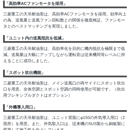
「高効率ACファンモータを採用」
三菱重工の天吊耐油形は、高効率ACファンモータを採用。効率向上
の為、送風量と送風ファン回転数との関係を徹底検証。ファンモー
タとのベストマッチングを実現しました。
「ユニット内の送風抵抗を低減」
三菱重工の天吊耐油形は、高効率化を目的に機内抵抗を極限まで低
減。送風量は大幅にアップしながら運転音は従来機同等レベルに抑
えることに成功しました。
「スポット吹出機能」
三菱重工の天吊耐油形は、メイン送風口の両サイドにスポット吹出
口を用意。全体空調とスポット空調の同時使用が可能です。（吹出
用フレキシブルダクトはオプション）
「外機導入用口」
三菱重工の天吊耐油形は、ユニット背面にφ150の外気導入用口（2
箇所）を用意。また、外気取入口は、従来機のSUS製から銅板製に
変更して施工性を向上しています。