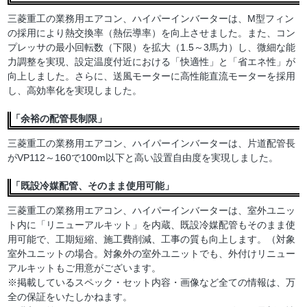
三菱重工の業務用エアコン、ハイパーインバーターは、M型フィン
の採用により熱交換率（熱伝導率）を向上させました。また、コン
プレッサの最小回転数（下限）を拡大（1.5～3馬力）し、微細な能
力調整を実現、設定温度付近における「快適性」と「省エネ性」が
向上しました。さらに、送風モーターに高性能直流モーターを採用
し、高効率化を実現しました。
「余裕の配管長制限」
三菱重工の業務用エアコン、ハイパーインバーターは、片道配管長
がVP112～160で100m以下と高い設置自由度を実現しました。
「既設冷媒配管、そのまま使用可能」
三菱重工の業務用エアコン、ハイパーインバーターは、室外ユニッ
ト内に「リニューアルキット」を内蔵、既設冷媒配管もそのまま使
用可能で、工期短縮、施工費削減、工事の質も向上します。（対象
室外ユニットの場合。対象外の室外ユニットでも、外付けリニュー
アルキットもご用意がございます。
※掲載しているスペック・セット内容・画像など全ての情報は、万
全の保証をいたしかねます。