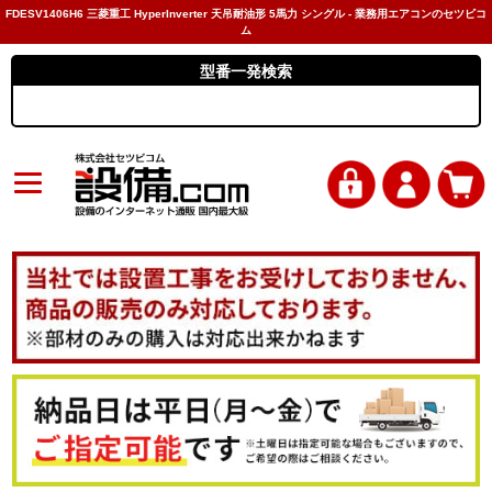
FDESV1406H6 三菱重工 HyperInverter 天吊耐油形 5馬力 シングル - 業務用エアコンのセツビコ
ム
型番一発検索