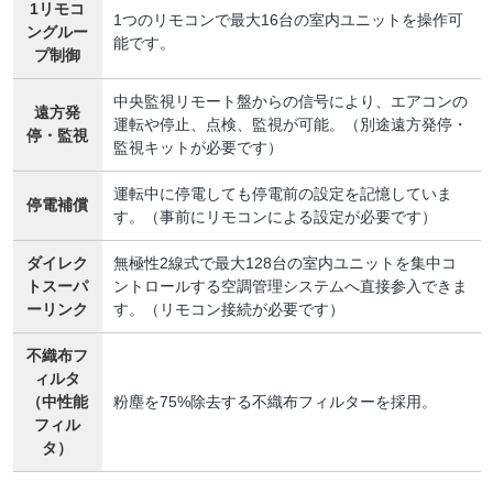
1リモコ
1つのリモコンで最大16台の室内ユニットを操作可
ングルー
能です。
プ制御
中央監視リモート盤からの信号により、エアコンの
遠方発
運転や停止、点検、監視が可能。（別途遠方発停・
停・監視
監視キットが必要です）
運転中に停電しても停電前の設定を記憶していま
停電補償
す。（事前にリモコンによる設定が必要です）
ダイレク
無極性2線式で最大128台の室内ユニットを集中コ
トスーパ
ントロールする空調管理システムへ直接参入できま
ーリンク
す。（リモコン接続が必要です）
不織布フ
ィルタ
（中性能
粉塵を75%除去する不織布フィルターを採用。
フィル
タ）