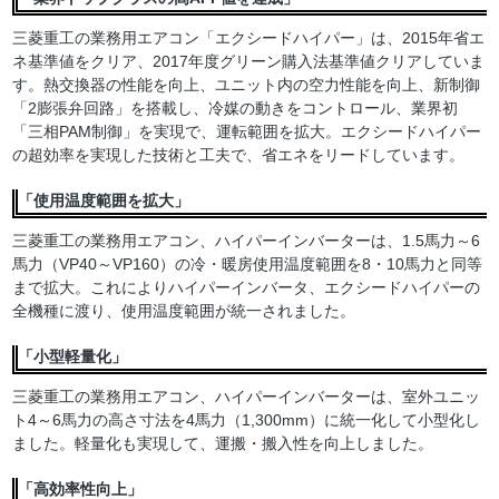
三菱重工の業務用エアコン「エクシードハイパー」は、2015年省エ
ネ基準値をクリア、2017年度グリーン購入法基準値クリアしていま
す。熱交換器の性能を向上、ユニット内の空力性能を向上、新制御
「2膨張弁回路」を搭載し、冷媒の動きをコントロール、業界初
「三相PAM制御」を実現で、運転範囲を拡大。エクシードハイパー
の超効率を実現した技術と工夫で、省エネをリードしています。
「使用温度範囲を拡大」
三菱重工の業務用エアコン、ハイパーインバーターは、1.5馬力～6
馬力（VP40～VP160）の冷・暖房使用温度範囲を8・10馬力と同等
まで拡大。これによりハイパーインバータ、エクシードハイパーの
全機種に渡り、使用温度範囲が統一されました。
「小型軽量化」
三菱重工の業務用エアコン、ハイパーインバーターは、室外ユニッ
ト4～6馬力の高さ寸法を4馬力（1,300mm）に統一化して小型化し
ました。軽量化も実現して、運搬・搬入性を向上しました。
「高効率性向上」