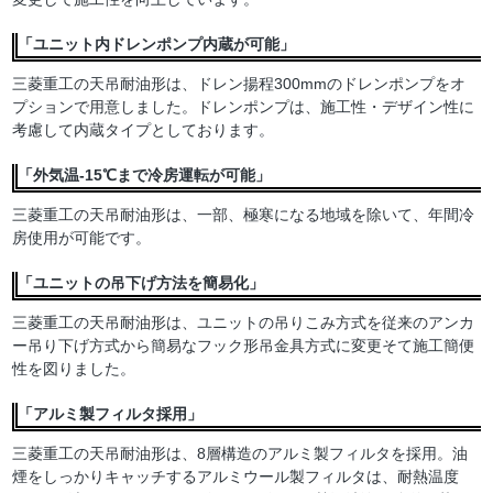
「ユニット内ドレンポンプ内蔵が可能」
三菱重工の天吊耐油形は、ドレン揚程300mmのドレンポンプをオ
プションで用意しました。ドレンポンプは、施工性・デザイン性に
考慮して内蔵タイプとしております。
「外気温-15℃まで冷房運転が可能」
三菱重工の天吊耐油形は、一部、極寒になる地域を除いて、年間冷
房使用が可能です。
「ユニットの吊下げ方法を簡易化」
三菱重工の天吊耐油形は、ユニットの吊りこみ方式を従来のアンカ
ー吊り下げ方式から簡易なフック形吊金具方式に変更そて施工簡便
性を図りました。
「アルミ製フィルタ採用」
三菱重工の天吊耐油形は、8層構造のアルミ製フィルタを採用。油
煙をしっかりキャッチするアルミウール製フィルタは、耐熱温度