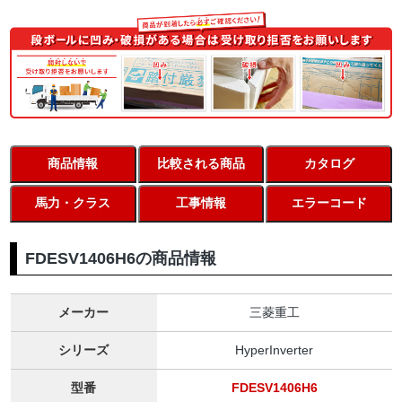
商品情報
比較される商品
カタログ
馬力・クラス
工事情報
エラーコード
FDESV1406H6の商品情報
メーカー
三菱重工
シリーズ
HyperInverter
型番
FDESV1406H6