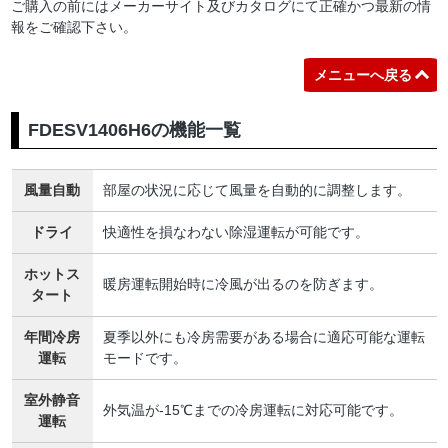
ご購入の前にはメーカーサイト及びカタログにて正確かつ最新の情
報をご確認下さい。
メニューへ戻る
FDESV1406H6の機能一覧
風量自動
部屋の状況に応じて風量を自動的に調整します。
ドライ
快適性を損なわない除湿運転が可能です。
ホットス
暖房運転開始時に冷風が出るのを防ぎます。
タート
年間冷房
夏季以外にも冷房需要がある場合に適応可能な運転
運転
モードです。
室外静音
外気温が-15℃までの冷房運転に対応可能です。
運転