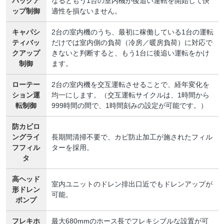
バックア
なるともう1台の室内機が後追い運転を開始して快
ップ制御
適性を損ないません。
キャパシ
2台の室内機のうち、最初に稼働している1台の運転
ティバッ
だけでは室内側の負荷（冷房／暖房負荷）に対応で
クアップ
きないと判断すると、もう1台に後追い運転をかけ
制御
ます。
ローテー
2台の室内機を交互運転させることで、経年変化を
ション運
均一にします。（交互運転サイクルは、1時間から
転制御
999時間の間で、1時間刻みの設定が可能です。）
防カビロ
ングライ
長期間清掃不要で、カビ防止加工が施されたフィル
フフィル
ターを採用。
タ
高ヘッド
室内ユニットのドレン排出口近でもドレンアップが
形ドレン
可能。
ポンプ
フレキホ
最大680mmのホース長でフレキシブルな設置が可