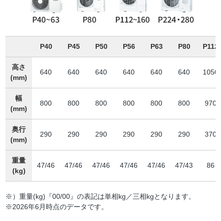
P40
P45
P50
P56
P63
P80
P112
高さ
640
640
640
640
640
640
1050
(mm)
幅
800
800
800
800
800
800
970
(mm)
奥行
290
290
290
290
290
290
370
(mm)
重量
47/46
47/46
47/46
47/46
47/46
47/43
86
(kg)
※）重量(kg)『00/00』の表記は単相kg／三相kgとなります。
※2026年6月時点のデータです。