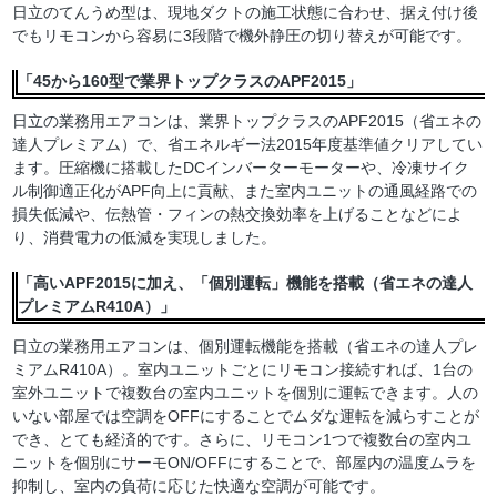
日立のてんうめ型は、現地ダクトの施工状態に合わせ、据え付け後
でもリモコンから容易に3段階で機外静圧の切り替えが可能です。
「45から160型で業界トップクラスのAPF2015」
日立の業務用エアコンは、業界トップクラスのAPF2015（省エネの
達人プレミアム）で、省エネルギー法2015年度基準値クリアしてい
ます。圧縮機に搭載したDCインバーターモーターや、冷凍サイク
ル制御適正化がAPF向上に貢献、また室内ユニットの通風経路での
損失低減や、伝熱管・フィンの熱交換効率を上げることなどによ
り、消費電力の低減を実現しました。
「高いAPF2015に加え、「個別運転」機能を搭載（省エネの達人
プレミアムR410A）」
日立の業務用エアコンは、個別運転機能を搭載（省エネの達人プレ
ミアムR410A）。室内ユニットごとにリモコン接続すれば、1台の
室外ユニットで複数台の室内ユニットを個別に運転できます。人の
いない部屋では空調をOFFにすることでムダな運転を減らすことが
でき、とても経済的です。さらに、リモコン1つで複数台の室内ユ
ニットを個別にサーモON/OFFにすることで、部屋内の温度ムラを
抑制し、室内の負荷に応じた快適な空調が可能です。