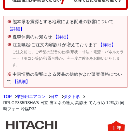
※
熊本県を震源とする地震による配送の影響について
【詳細】
※
夏季休業のお知らせ
【詳細】
※
注意喚起:ご注文内容誤りが増えております
【詳細】
ご注文前に、ご希望の型番の仕様(形状・寸法・電源・パネルカラ
ー・リモコン等)が設置可能か、今一度ご確認をお願いいたしま
す。
※
中東情勢の影響による製品の供給および販売価格につい
て
【詳細】
TOP
業務用エアコン
日立
ダクト形
RPI-GP335RSHW5 日立 省エネの達人 高静圧 てんうめ 12馬力 同
時フォー 冷媒R32