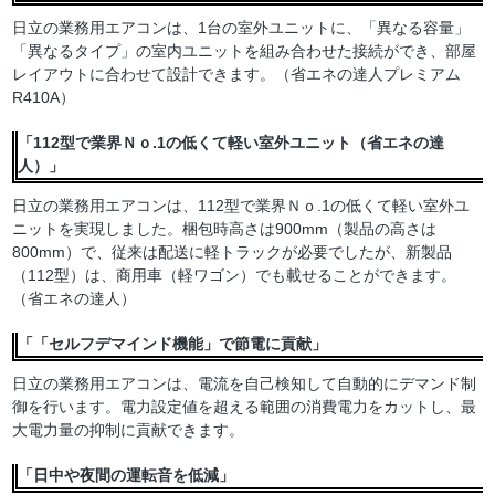
日立の業務用エアコンは、1台の室外ユニットに、「異なる容量」
「異なるタイプ」の室内ユニットを組み合わせた接続ができ、部屋
レイアウトに合わせて設計できます。（省エネの達人プレミアム
R410A）
「112型で業界Ｎｏ.1の低くて軽い室外ユニット（省エネの達
人）」
日立の業務用エアコンは、112型で業界Ｎｏ.1の低くて軽い室外ユ
ニットを実現しました。梱包時高さは900mm（製品の高さは
800mm）で、従来は配送に軽トラックが必要でしたが、新製品
（112型）は、商用車（軽ワゴン）でも載せることができます。
（省エネの達人）
「「セルフデマインド機能」で節電に貢献」
日立の業務用エアコンは、電流を自己検知して自動的にデマンド制
御を行います。電力設定値を超える範囲の消費電力をカットし、最
大電力量の抑制に貢献できます。
「日中や夜間の運転音を低減」