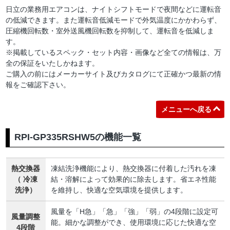
日立の業務用エアコンは、ナイトシフトモードで夜間などに運転音
の低減できます。また運転音低減モードで外気温度にかかわらず、
圧縮機回転数・室外送風機回転数を抑制して、運転音を低減しま
す。
※掲載しているスペック・セット内容・画像など全ての情報は、万
全の保証をいたしかねます。
ご購入の前にはメーカーサイト及びカタログにて正確かつ最新の情
報をご確認下さい。
メニューへ戻る
RPI-GP335RSHW5の機能一覧
熱交換器
凍結洗浄機能により、熱交換器に付着した汚れを凍
（ 冷凍
結・溶解によって効果的に除去します。省エネ性能
洗浄）
を維持し、快適な空気環境を提供します。
風量を「H急」「急」「強」「弱」の4段階に設定可
風量調整
能。細かな調整ができ、使用環境に応じた快適な空
4段階