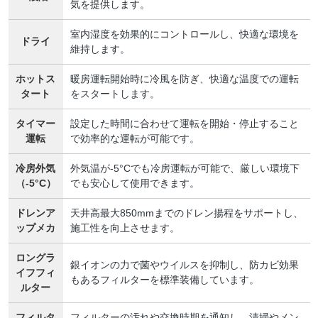
気を提供します。
室内湿度を効果的にコントロールし、快適な環境を
ドライ
維持します。
ホットス
暖房運転開始時に冷風を防ぎ、快適な温度での運転
タート
をスタートします。
タイマー
設定した時間に合わせて運転を開始・停止すること
運転
で効率的な運転が可能です。
冷房外気
外気温が-5°Cでも冷房運転が可能で、厳しい環境下
（-5°C）
でも安心して使用できます。
ドレンア
天井高最大850mmまでのドレン揚程をサポートし、
ップメカ
施工性を向上させます。
ロングラ
銀イオンの力で菌やウイルスを抑制し、防カビ効果
イフフィ
もあるフィルターを標準装備しています。
ルター
フィルタ
フィルターの汚れや交換時期を通知し、清掃やメン