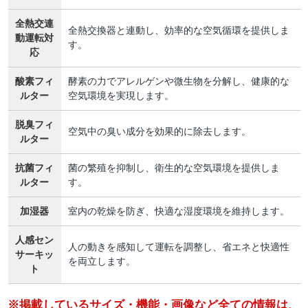
全熱交連
全熱交換器と連動し、効率的な空気循環を提供しま
動運転対
す。
応
酸素フィ
酵素の力でアレルゲンや微生物を分解し、健康的な
ルター
空気環境を実現します。
脱臭フィ
空気中の臭い成分を効果的に除去します。
ルター
抗菌フィ
菌の繁殖を抑制し、衛生的な空気環境を提供しま
ルター
す。
加湿器
室内の乾燥を防ぎ、快適な湿度環境を維持します。
人感セン
人の動きを感知して運転を調整し、省エネと快適性
サーキッ
を両立します。
ト
※掲載しているサイズ・機能・画像など全ての情報は、