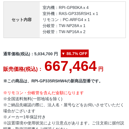
室内機：RPI-GP80KA x 4
室外機：RAS-GP335RSH1 x 1
セット内容
リモコン：PC-ARFG4 x 1
分岐管：TW-NP28A x 1
分岐管：TW-NP16A x 2
▼
86.7%
OFF
通常価格(税込)：
5,034,700
円
667,464
販売価格(税込)：
円
※この商品は、RPI-GP335RSHW4の新商品型番です。
※リモコン・分岐管を含んだ金額になります
※全国送料無料(一部地域を除く)
※ご納品先確認の際に、法人名・屋号などをお伺いさせていただく
場合がございます
※メーカー1年保証付き
※設置環境や使用状況により注意点があります。ご注文前に据付説