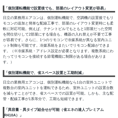
「個別運転機能で設置後でも、部屋のレイアウト変更が容易」
日立の業務用エアコンは、個別運転機能で、空調機の設置後でもリ
モコンの追加と簡単な配線工事で、部屋のレイアウト変更時にも柔
軟に対応可能。例えば、テナントビルでもともと1部屋だった空間
を間仕切りして2部屋にする場合も、機器の入れ替えが不要で工事
が容易です。さらに、1つのリモコンで冷媒系統が異なる室内ユニ
ット制御も可能です。冷媒系統をまたいでリモコン配線ができま
す。（※冷媒系統・アドレス設定が必要となります。複数系統にわ
たってリモコンを接続する節電機能に制限がある場合がありま
す。）
「個別運転機能で、省スペース設置と工期削減」
日立の業務用エアコンは、個別運転機能なら1台の室外ユニットで
複数台の室内ユニットを運転できるため、室外ユニットの設置台数
を減らすことができ、省スペースでの設置が可能。しかも、主な配
管・配線工事が1系等分で、工期も短縮できます。
「異容量・異タイプ組合せが可能（省エネの達人プレミアム
R410A）」