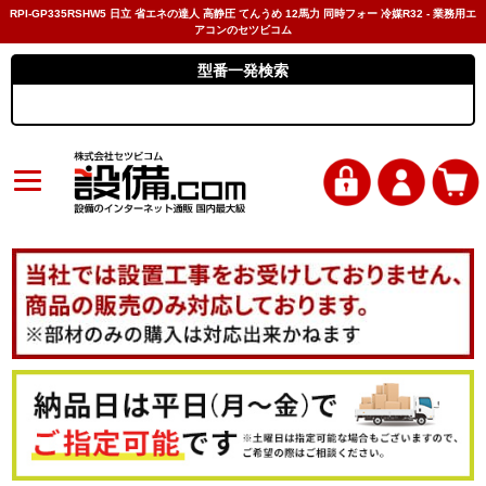
RPI-GP335RSHW5 日立 省エネの達人 高静圧 てんうめ 12馬力 同時フォー 冷媒R32 - 業務用エ
アコンのセツビコム
型番一発検索