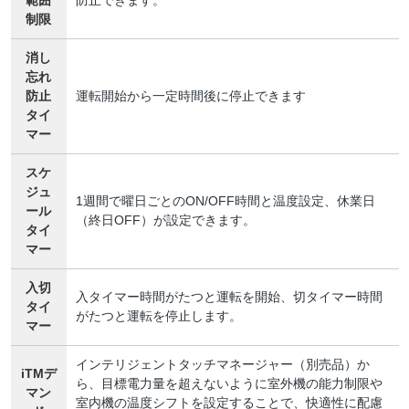
範囲
防止できます。
制限
消し
忘れ
防止
運転開始から一定時間後に停止できます
タイ
マー
スケ
ジュ
1週間で曜日ごとのON/OFF時間と温度設定、休業日
ール
（終日OFF）が設定できます。
タイ
マー
入切
入タイマー時間がたつと運転を開始、切タイマー時間
タイ
がたつと運転を停止します。
マー
インテリジェントタッチマネージャー（別売品）か
iTMデ
ら、目標電力量を超えないように室外機の能力制限や
マン
室内機の温度シフトを設定することで、快適性に配慮