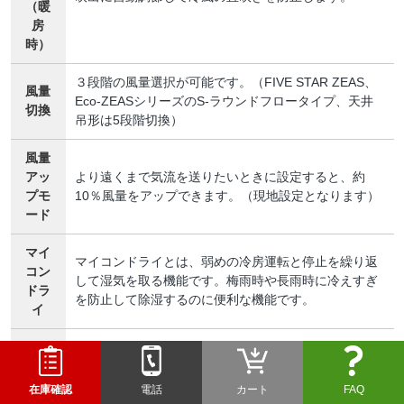
（暖
房
時）
３段階の風量選択が可能です。（FIVE STAR ZEAS、
風量
Eco-ZEASシリーズのS-ラウンドフロータイプ、天井
切換
吊形は5段階切換）
風量
アッ
より遠くまで気流を送りたいときに設定すると、約
プモ
10％風量をアップできます。（現地設定となります）
ード
マイ
マイコンドライとは、弱めの冷房運転と停止を繰り返
コン
して湿気を取る機能です。梅雨時や長雨時に冷えすぎ
ドラ
を防止して除湿するのに便利な機能です。
イ
2セレ
室内機と別売のワイヤードリモコンにサーモセンサー
クト
を採用。居住空間に近いところでの温度検知が可能と
サー
在庫確認
電話
カート
FAQ
なり、快適性がさらに高まりました。