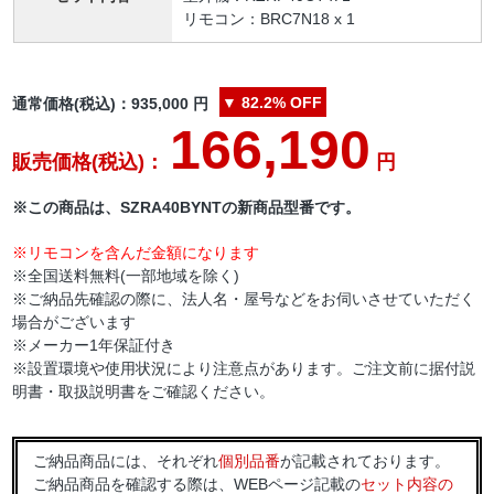
リモコン：BRC7N18 x 1
▼
82.2%
OFF
通常価格(税込)：
935,000
円
166,190
販売価格(税込)：
円
※この商品は、SZRA40BYNTの新商品型番です。
※リモコンを含んだ金額になります
※全国送料無料(一部地域を除く)
※ご納品先確認の際に、法人名・屋号などをお伺いさせていただく
場合がございます
※メーカー1年保証付き
※設置環境や使用状況により注意点があります。ご注文前に据付説
明書・取扱説明書をご確認ください。
ご納品商品には、それぞれ
個別品番
が記載されております。
ご納品商品を確認する際は、WEBページ記載の
セット内容の