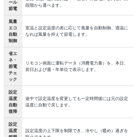
ール
段階から選べます。
節電
風量
エコ
室温と設定温度の差に応じて風量を自動制御。適温に
自動
なれば風量を抑えて節電します。
制御
省エ
ネ・
リモコン画面に運転データ（消費電力量）を、本日、
節電
前日および週・年単位で表示します。
チェ
ック
設定
温度
途中で設定温度を変更しても一定時間後には元の設定
自動
温度に自動で戻します。
復帰
設定
温度
設定温度の上下限を制限でき、冷やし（暖め）過ぎを