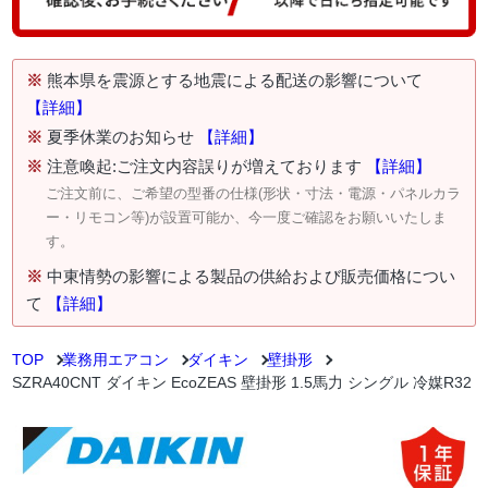
※
熊本県を震源とする地震による配送の影響について
【詳細】
※
夏季休業のお知らせ
【詳細】
※
注意喚起:ご注文内容誤りが増えております
【詳細】
ご注文前に、ご希望の型番の仕様(形状・寸法・電源・パネルカラ
ー・リモコン等)が設置可能か、今一度ご確認をお願いいたしま
す。
※
中東情勢の影響による製品の供給および販売価格につい
て
【詳細】
TOP
業務用エアコン
ダイキン
壁掛形
SZRA40CNT ダイキン EcoZEAS 壁掛形 1.5馬力 シングル 冷媒R32