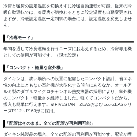
冷房と暖房の設定温度を切換えずに冷暖自動運転が可能。従来の冷
暖自動運転では、冷暖房が切換わるときに設定温度も自動変更され
ますが、冷暖設定温度一定制御の場合には、設定温度を変更しませ
ん。
「冷専モード」
年間を通して冷房運転を行うニーズにお応えするため、冷房専用機
としての使用が可能です。（現地設定）
「コンパクト・軽量な室外機」
ダイキンは、狭い場所への設置に配慮したコンパクト設計、省エネ
性の向上にともない室外機が大型化する傾向にあるなか、オールア
ルミ製のダブルマイクロチャンネル熱交換器の採用により、室外機
のコンパクト・軽量さを維持しました。軽くてコンパクトだから、
搬入も簡単に行えます。※FIVESTAR ZEASおよびEco-ZEASシリ
ーズP112～P160形に採用。
「配管はそのまま。全ての配管が再利用可能」
ダイキン純製品の場合、全ての配管の再利用が可能です。配管が埋