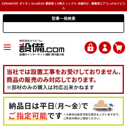
SZRA40CNT ダイキン EcoZEAS 壁掛形 1.5馬力 シングル 冷媒R32 - 業務用エアコンのセツビコ
ム
型番一発検索