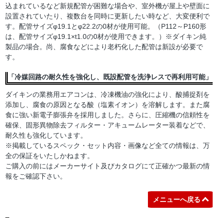
込まれているなど新規配管が困難な場合や、室外機が屋上や壁面に
設置されていたり、複数台を同時に更新したい時など、大変便利で
す。配管サイズφ19.1とφ22.2の0材が使用可能。（P112～P160形
は、配管サイズφ19.1×t1.0の0材が使用できます。）※ダイキン純
製品の場合。尚、腐食などにより老朽化した配管は新設が必要で
す。
「冷媒回路の耐久性を強化し、既設配管を洗浄レスで再利用可能」
ダイキンの業務用エアコンは、冷凍機油の強化により、酸捕捉剤を
添加し、腐食の原因となる酸（塩素イオン）を溶解します。また腐
食に強い新電子膨張弁を採用しました。さらに、圧縮機の信頼性を
確保、固形異物除去フィルター・アキュームレーター装着などで、
耐久性も強化しています。
※掲載しているスペック・セット内容・画像など全ての情報は、万
全の保証をいたしかねます。
ご購入の前にはメーカーサイト及びカタログにて正確かつ最新の情
報をご確認下さい。
メニューへ戻る