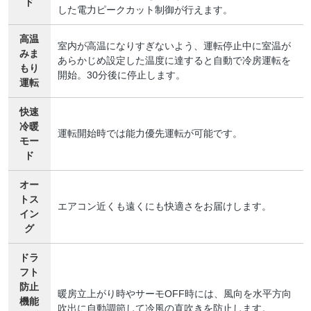
ド
した電力ピークカット制御が行えます。
高温
室内が高温になりすぎないよう、運転停止中に室温が
みま
あらかじめ設定した温度に達すると自動で冷房運転を
もり
開始。30分後に停止します。
運転
快速
冷暖
運転開始時では能力優先運転が可能です。
モー
ド
オー
トス
エアコン近くも遠くにも快適さをお届けします。
イン
グ
ドラ
フト
防止
暖房立上がり時やサーモOFF時には、風向を水平方向
機能
吹出に自動調節して冷風の直吹きを防止します。