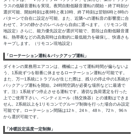
ラスの低騒音運転を実現。夜間自動低騒音運転の開始・終了時刻が
選択可能、開始時刻は夜8時と夜10時、終了時刻は翌朝6時と8時の
パターンで自在に設定が可能、また、近隣への運転音の影響度に合
わせて、3つの静かさのレベルから自由に選べます。（リモコン現
地設定）さらに、能力優先設定が選択可能で、普段は自動低騒音運
転、熱帯夜などの高負荷時は自動的に最低能力を確保し、快適さも
キープします。（リモコン現地設定）
「ローテーション運転＆バックアップ運転」
ダイキンの業務用エアコンは、機械によって運転時間が偏らないよ
う、1系統ずつを順番に休ませるローテーション運転が可能です。
また、万一1系統にトラブルが生じた際は、残りの停止中の1系統が
バックアップ運転を開始。24時間空調が必要な場所などに最適で
す。注）1系統ずつ停止させる運転です。適切な負荷選定を行った
上でご使用下さい。ベンティエール（熱交換器）との連動はできま
せん。2系統以上を1リモコンでグループ制御を行った場合のみ設定
可能です。ローテーション間隔は12ｈ、24ｈ、48ｈ、72ｈ、96ｈ
から選択可能です。
「冷暖設定温度一定制御」