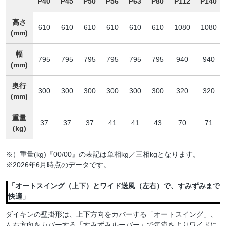
P40
P45
P50
P56
P63
P80
P112
P140
高さ
610
610
610
610
610
610
1080
1080
(mm)
幅
795
795
795
795
795
795
940
940
(mm)
奥行
300
300
300
300
300
300
320
320
(mm)
重量
37
37
37
41
41
43
70
71
(kg)
※）重量(kg)『00/00』の表記は単相kg／三相kgとなります。
※2026年6月時点のデータです。
「オートスイング（上下）とワイド送風（左右）で、すみずみまで
快適」
ダイキンの壁掛形は、上下方向をカバーする「オートスイング」、
左右方向をカバーする「すみずみルーバー」で気流をよりワイドに