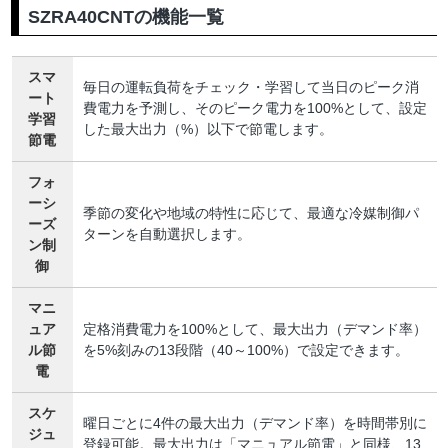
SZRA40CNTの機能一覧
スマ
毎日の運転負荷をチェック・学習して当日のピーク消
ート
費電力を予測し、そのピーク電力を100%として、設定
学習
した最大出力（%）以下で節電します。
節電
フォ
ーシ
季節の変化や地域の特性に応じて、最適な冷媒制御パ
ーズ
ターンを自動選択します。
ン制
御
マニ
ュア
定格消費電力を100%として、最大出力（デマンド率）
ル節
を5%刻みの13段階（40～100%）で設定できます。
電
スケ
曜日ごとに4件の最大出力（デマンド率）を時間帯別に
ジュ
登録可能。最大出力は「マニュアル節電」と同様、13