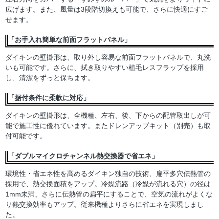
広げます。また、風量は3段階切換えも可能で、さらに快適にすご
せます。
「お手入れ簡単な前面フラットパネル」
ダイキンの壁掛形は、取り外し容易な前面フラットパネルで、丸洗
いも可能です。さらに、拭き取りやすい植毛レスフラップを採用
し、清潔をずっと保ちます。
「据付条件に柔軟に対応」
ダイキンの壁掛形は、全機種、左右、後、下からの配管取出しが可
能で施工性に優れています。またドレンアップキット（別売）も取
付可能です。
「ダブルマイクロチャンネル熱交換器で省エネ」
環境性・省エネ性を高めるダイキン独自の技術、扁平多穴伝熱管の
採用で、熱交換面積をアップ。冷媒流路（冷媒が流れる穴）の径は
1mm未満、さらに伝熱管の扁平にすることで、空気の流れがよくな
り熱交換効率もアップ。従来機種よりさらに省エネを実現しまし
た。