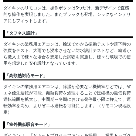
ダイキンのリモコンは、操作ボタンは5つだけ。新デザインで直感
的な操作を実現しました。またブラックも登場。シックなインテリ
アにもフィットします。
「タフネス設計」
ダイキンの業務用エアコンは、輸送でかかる振動テストや落下時の
強度をテスト、大雨でも浸水させない防水設計テストなど、輸送か
ら搬入まで様々な場合を想定した試験を実施し、様々な環境での使
用を想定した安心設計となっています。
「高顕熱対応モード」
ダイキンの業務用エアコンは、除湿が必要ない機械室などでは、省
エネ優先運転が可能。顕熱負荷を処理することで圧縮機の最低負荷
運転範囲を拡大し、中間期～冬期における発停最小限に抑えて、運
転効率を高め、より省エネ運転を可能にします。（リモコン現地設
定）
「室外機低騒音モード」
ダイキンは、「Ｖカットプロペラファン」を採用し、業界トップク