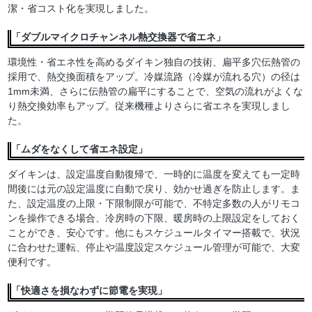
潔・省コスト化を実現しました。
「ダブルマイクロチャンネル熱交換器で省エネ」
環境性・省エネ性を高めるダイキン独自の技術、扁平多穴伝熱管の
採用で、熱交換面積をアップ。冷媒流路（冷媒が流れる穴）の径は
1mm未満、さらに伝熱管の扁平にすることで、空気の流れがよくな
り熱交換効率もアップ。従来機種よりさらに省エネを実現しまし
た。
「ムダをなくして省エネ設定」
ダイキンは、設定温度自動復帰で、一時的に温度を変えても一定時
間後には元の設定温度に自動で戻り、効かせ過ぎを防止します。ま
た、設定温度の上限・下限制限が可能で、不特定多数の人がリモコ
ンを操作できる場合、冷房時の下限、暖房時の上限設定をしておく
ことができ、安心です。他にもスケジュールタイマー搭載で、状況
に合わせた運転、停止や温度設定スケジュール管理が可能で、大変
便利です。
「快適さを損なわずに節電を実現」