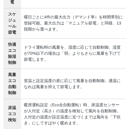
電
スケ
曜日ごとに4件の最大出力（デマンド率）を時間帯別に
ジュ
登録可能。最大出力は「マニュアル節電」と同様、13
ール
段階から選べます。
節電
快適
ドライ運転時の風量を、湿度に応じて自動制御。湿度
エコ
が70%以下の場合は「弱」よりもさらに風量を下げて
除湿
節電します。
制御
風量
エコ
室温と設定温度の差に応じて風量を自動制御。適温に
自動
なれば風量を抑えて節電します。
制御
暖房運転設定（Eco全自動運転）時、床温度センサー
床温
が人付近（高さ）の温度を検知して風向を自動制御。
エコ
人付近の温度が設定温度に近づくまでは風向を「下吹
検知
き」にしてすばやく暖めます。