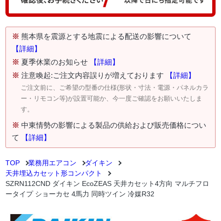
※
熊本県を震源とする地震による配送の影響について
【詳細】
※
夏季休業のお知らせ
【詳細】
※
注意喚起:ご注文内容誤りが増えております
【詳細】
ご注文前に、ご希望の型番の仕様(形状・寸法・電源・パネルカラ
ー・リモコン等)が設置可能か、今一度ご確認をお願いいたしま
す。
※
中東情勢の影響による製品の供給および販売価格につい
て
【詳細】
TOP
業務用エアコン
ダイキン
天井埋込カセット形コンパクト
SZRN112CND ダイキン EcoZEAS 天井カセット4方向 マルチフロ
ータイプ ショーカセ 4馬力 同時ツイン 冷媒R32