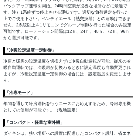
バックアップ運転を開始。24時間空調が必要な場所などに最適で
す。注）1系統ずつ停止させる運転です。適切な負荷選定を行った
上でご使用下さい。ベンティエール（熱交換器）との連動はできま
せん。2系統以上を1リモコンでグループ制御を行った場合のみ設定
可能です。ローテーション間隔は12ｈ、24ｈ、48ｈ、72ｈ、96ｈ
から選択可能です。
「冷暖設定温度一定制御」
冷房と暖房の設定温度を切換えずに冷暖自動運転が可能。従来の冷
暖自動運転では、冷暖房が切換わるときに設定温度も自動変更され
ますが、冷暖設定温度一定制御の場合には、設定温度を変更しませ
ん。
「冷専モード」
年間を通して冷房運転を行うニーズにお応えするため、冷房専用機
としての使用が可能です。（現地設定）
「コンパクト・軽量な室外機」
ダイキンは、狭い場所への設置に配慮したコンパクト設計、省エネ