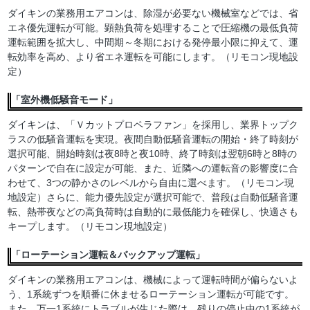
ダイキンの業務用エアコンは、除湿が必要ない機械室などでは、省
エネ優先運転が可能。顕熱負荷を処理することで圧縮機の最低負荷
運転範囲を拡大し、中間期～冬期における発停最小限に抑えて、運
転効率を高め、より省エネ運転を可能にします。（リモコン現地設
定）
「室外機低騒音モード」
ダイキンは、「Ｖカットプロペラファン」を採用し、業界トップク
ラスの低騒音運転を実現。夜間自動低騒音運転の開始・終了時刻が
選択可能、開始時刻は夜8時と夜10時、終了時刻は翌朝6時と8時の
パターンで自在に設定が可能、また、近隣への運転音の影響度に合
わせて、3つの静かさのレベルから自由に選べます。（リモコン現
地設定）さらに、能力優先設定が選択可能で、普段は自動低騒音運
転、熱帯夜などの高負荷時は自動的に最低能力を確保し、快適さも
キープします。（リモコン現地設定）
「ローテーション運転＆バックアップ運転」
ダイキンの業務用エアコンは、機械によって運転時間が偏らないよ
う、1系統ずつを順番に休ませるローテーション運転が可能です。
また、万一1系統にトラブルが生じた際は、残りの停止中の1系統が