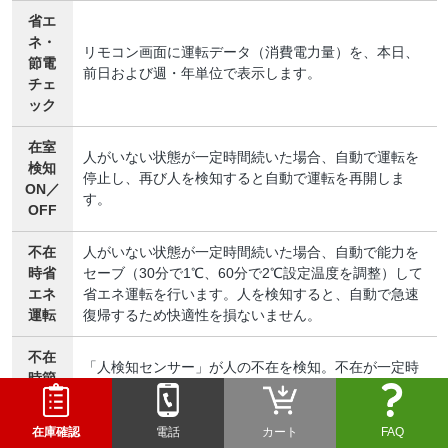
省エ
ネ・
リモコン画面に運転データ（消費電力量）を、本日、
節電
前日および週・年単位で表示します。
チェ
ック
在室
人がいない状態が一定時間続いた場合、自動で運転を
検知
停止し、再び人を検知すると自動で運転を再開しま
ON／
す。
OFF
不在
人がいない状態が一定時間続いた場合、自動で能力を
時省
セーブ（30分で1℃、60分で2℃設定温度を調整）して
エネ
省エネ運転を行います。人を検知すると、自動で急速
運転
復帰するため快適性を損ないません。
不在
「人検知センサー」が人の不在を検知。不在が一定時
時節
間続いたとき、自動で消費電力を抑えた節電運転に切
電運
換え、人を検知すると自動で通常運転を再開します。
転
在庫確認
電話
カート
FAQ