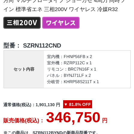
方向 マルチフロータイプ ショーカセ 4馬力 同時ツ
イン 標準省エネ 三相200V ワイヤレス 冷媒R32
型番：
SZRN112CND
室内機：FHNP56FB x 2
室外機：RZRP112C x 1
セット内容
リモコン：BRC7N16F x 1
パネル：BYNJ71LF x 2
分岐管：KHRP58S211T x 1
▼
81.8%
OFF
通常価格(税込)：
1,901,130
円
346,750
販売価格(税込)：
円
※この商品は、SZRN112BYNDの新商品型番です。