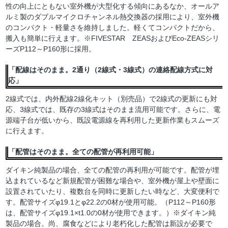
性の向上にともない室外機が大型化する傾向にあるなか、オールア
ルミ製のダブルマイクロチャンネル熱交換器の採用により、室外機
のコンパクト・軽量さを維持しました。軽くてコンパクトだから、
搬入も簡単に行えます。※FIVESTAR ZEASおよびEco-ZEASシリ
ーズP112～P160形に採用。
「配線はそのまま。2通り（2線式・3線式）の連絡配線方式に対
応」
2線式では、内外配線2線化キット（別売品）で2線式の更新にも対
応、3線式では、既存の3線式はそのまま流用可能です。さらに、電
源端子台が低いから、既設電源線を再利用した更新作業もスムーズ
に行えます。
「配管はそのまま。全ての配管が再利用可能」
ダイキン純製品の場合、全ての配管の再利用が可能です。配管が埋
込まれているなど新規配管が困難な場合や、室外機が屋上や壁面に
設置されていたり、複数台を同時に更新したい時など、大変便利で
す。配管サイズφ19.1とφ22.2の0材が使用可能。（P112～P160形
は、配管サイズφ19.1×t1.0の0材が使用できます。）※ダイキン純
製品の場合。尚、腐食などにより老朽化した配管は新設が必要で