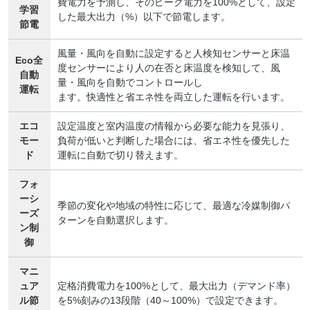
費電力を予測し、そのピーク電力を100%として、設定
学習
した最大出力（%）以下で節電します。
節電
風量・風向を自動に設定すると人検知センサーと床温
Eco全
度センサーにより人の在否と床温度を検知して、風
自動
量・風向を自動でコントロールし
運転
ます。快適性と省エネ性を両立した運転を行います。
エコ
設定温度と室内温度の情報から必要な能力を見張り、
モー
負荷が低いと判断した場合には、省エネ性を優先した
ド
運転に自動で切り替えます。
フォ
ーシ
季節の変化や地域の特性に応じて、最適な冷媒制御パ
ーズ
ターンを自動選択します。
ン制
御
マニ
ュア
定格消費電力を100%として、最大出力（デマンド率）
ル節
を5%刻みの13段階（40～100%）で設定できます。