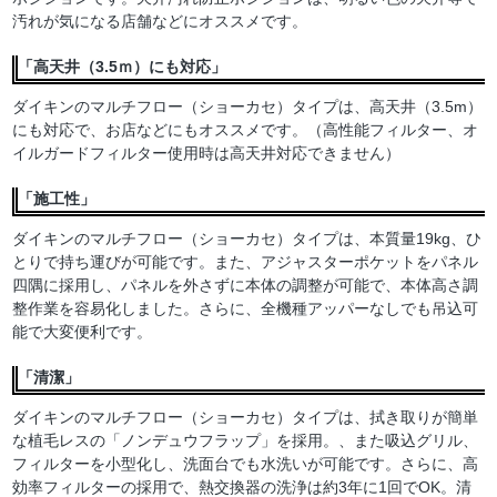
汚れが気になる店舗などにオススメです。
「高天井（3.5ｍ）にも対応」
ダイキンのマルチフロー（ショーカセ）タイプは、高天井（3.5m）
にも対応で、お店などにもオススメです。（高性能フィルター、オ
イルガードフィルター使用時は高天井対応できません）
「施工性」
ダイキンのマルチフロー（ショーカセ）タイプは、本質量19kg、ひ
とりで持ち運びが可能です。また、アジャスターポケットをパネル
四隅に採用し、パネルを外さずに本体の調整が可能で、本体高さ調
整作業を容易化しました。さらに、全機種アッパーなしでも吊込可
能で大変便利です。
「清潔」
ダイキンのマルチフロー（ショーカセ）タイプは、拭き取りが簡単
な植毛レスの「ノンデュウフラップ」を採用。、また吸込グリル、
フィルターを小型化し、洗面台でも水洗いが可能です。さらに、高
効率フィルターの採用で、熱交換器の洗浄は約3年に1回でOK。清