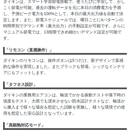
ダイキンは、スマート学習節電搭載で、使うたびに学習して、かし
こく節電が可能。過去の運転データを元に本日の消費電力を予測
し、予測ピーク電力を100%として、本日の最大出力値を自動で決
定します。また、節電スケジュールでは、曜日ごとに4パターンの
時間帯別でデマンド率（最大出力）の手動設定が可能です。さらに
マニュアル節電では、13段階できめ細かいデマンド設定が可能で
す。
「リモコン（直感操作）」
ダイキンのリモコンは、操作ボタンは5つだけ。新デザインで直感
的な操作を実現しました。またブラックも登場。シックなインテリ
アにもフィットします。
「タフネス設計」
ダイキンの業務用エアコンは、輸送でかかる振動テストや落下時の
強度をテスト、大雨でも浸水させない防水設計テストなど、輸送か
ら搬入まで様々な場合を想定した試験を実施し、様々な環境での使
用を想定した安心設計となっています。
「高顕熱対応モード」