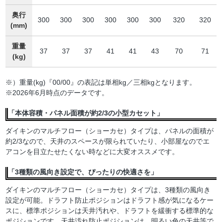
奥行
300
300
300
300
300
300
320
320
(mm)
重量
37
37
37
41
41
43
70
71
(kg)
※）重量(kg)『00/00』の表記は単相kg／三相kgとなります。
※2026年6月時点のデータです。
「本体容積・パネル面積が約2/3の小型カセット」
ダイキンのマルチフロー（ショーカセ）タイプは、パネルの面積が
約2/3なので、天井のスペースが限られていたり、小部屋なのでエ
アコンを目立たせたくない時などに大変オススメです。
「3種類の風向き設定で、ぴったりの快適さを」
ダイキンのマルチフロー（ショーカセ）タイプは、3種類の風向き
設定が可能。ドラフト防止ポジションはドラフト感が気になるケー
スに、標準ポジションは天井汚れや、ドラフトを緩衝する標準的な
ポジションです。天井汚れ防止ポジションは、明るい色の天井等で