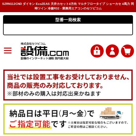
SZRN112CND ダイキン EcoZEAS 天井カセット4方向 マルチフロータイプ ショーカセ 4馬力 同
時ツイン 冷媒R32 - 業務用エアコンのセツビコム
型番一発検索