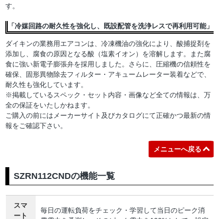
す。
「冷媒回路の耐久性を強化し、既設配管を洗浄レスで再利用可能」
ダイキンの業務用エアコンは、冷凍機油の強化により、酸捕捉剤を
添加し、腐食の原因となる酸（塩素イオン）を溶解します。また腐
食に強い新電子膨張弁を採用しました。さらに、圧縮機の信頼性を
確保、固形異物除去フィルター・アキュームレーター装着などで、
耐久性も強化しています。
※掲載しているスペック・セット内容・画像など全ての情報は、万
全の保証をいたしかねます。
ご購入の前にはメーカーサイト及びカタログにて正確かつ最新の情
報をご確認下さい。
メニューへ戻る
SZRN112CNDの機能一覧
スマ
毎日の運転負荷をチェック・学習して当日のピーク消
ート