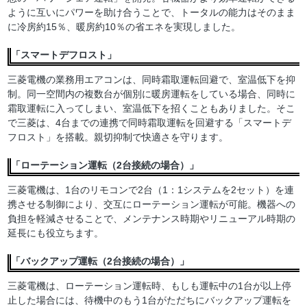
ように互いにパワーを助け合うことで、トータルの能力はそのまま
に冷房約15％、暖房約10％の省エネを実現しました。
「スマートデフロスト」
三菱電機の業務用エアコンは、同時霜取運転回避で、室温低下を抑
制。同一空間内の複数台が個別に暖房運転をしている場合、同時に
霜取運転に入ってしまい、室温低下を招くこともありました。そこ
で三菱は、4台までの連携で同時霜取運転を回避する「スマートデ
フロスト」を搭載。親切抑制で快適さを守ります。
「ローテーション運転（2台接続の場合）」
三菱電機は、1台のリモコンで2台（1：1システムを2セット）を連
携させる制御により、交互にローテーション運転が可能。機器への
負担を軽減させることで、メンテナンス時期やリニューアル時期の
延長にも役立ちます。
「バックアップ運転（2台接続の場合）」
三菱電機は、ローテーション運転時、もしも運転中の1台が以上停
止した場合には、待機中のもう1台がただちにバックアップ運転を