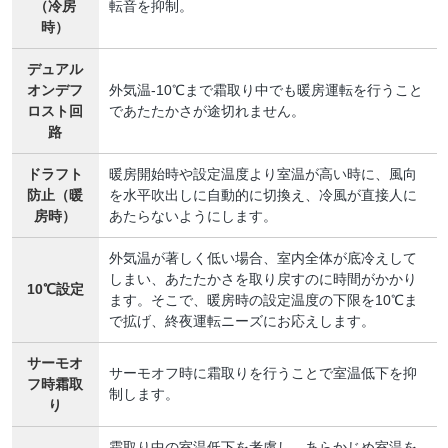
（冷房
転音を抑制。
時）
デュアル
オンデフ
外気温-10℃まで霜取り中でも暖房運転を行うこと
ロスト回
であたたかさが途切れません。
路
ドラフト
暖房開始時や設定温度より室温が高い時に、風向
防止（暖
を水平吹出しに自動的に切換え、冷風が直接人に
房時）
あたらないようにします。
外気温が著しく低い場合、室内全体が底冷えして
しまい、あたたかさを取り戻すのに時間がかかり
10℃設定
ます。そこで、暖房時の設定温度の下限を10℃ま
で拡げ、終夜運転ニーズにお応えします。
サーモオ
サーモオフ時に霜取りを行うことで室温低下を抑
フ時霜取
制します。
り
霜取り中の室温低下を考慮し、あらかじめ室温を