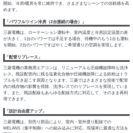
開始。冷房/暖房を常に維持でき、さまざまなシーンでの信頼感を高
めます。
「パワフルツイン冷房（2台接続の場合）」
三菱電機は、ローテーション運転中、室内温度と冷房設定温度の差
が大きく、1台のパワーでは不足する場合、待機中のもう1台も運転
を開始。2台のパワーですばやくご希望通りの空調を実現します。
「配管リプレース」
三菱電機の業務用エアコンは、リニューアルも圧縮機故障時も洗浄
レス。既設配管内に残る塩素化合物や圧縮機故障による鉄粉はトラ
ブルを引き起こす原因となります。三菱ではさまざまな技術で配管
内の残存物の影響を排除、洗浄レスでのリプレースを実現していま
す。また、既設配線もあらゆる配線方式に対応して、そのまま再利
用できます。
「設計自由度アップ」
三菱電機は、別売り部品により、室内・室外渡り配線での
MELANS（集中制御）への組み込みに対応。現場井に最適な方法を