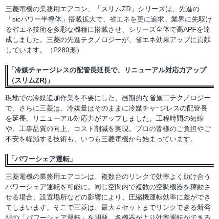
三菱電機の業務用エアコン、「スリムZR」シリーズは、先進の
「sicパワー半導体」搭載拡大で、省エネを更に追求。業界に先駆け
る省エネ技術を多彩な機種に搭載させ、シリーズ全体で高APFを達
成しました。三菱の先進テクノロジーが、省エネ効果アップに貢献
しています。（P280形）
「冷媒チャージレスの配管長延長で、リニューアル対応力アップ
（スリムZR)」
現地での冷媒追加作業を不要にした、画期的な省施工テクノロジー
で、さらに三菱は、冷媒量はそのままに冷媒チャｰジレスの配管長
を延長。リニューアル対応力がアップしました。工程時間の短縮
や、工事品質の向上、コスト削減を実現。プロの皆様のご負担やご
不安を軽減する技術も、いつも三菱電機から始まっています。
「パワーシェア運転」
三菱電機の業務用エアコンは、複数台のリンクで効率よく助け合う
パワーシェア運転を可能に。同じ空間内で複数の空調機器を稼動さ
せる場合、設置場所などの影響により、圧縮機運転効率に差ができ
てしまいます。そこで三菱は、最大４セットまでリンクできる新発
想の「パワーシェア運転」を開発。各機器がより効率運転ができる