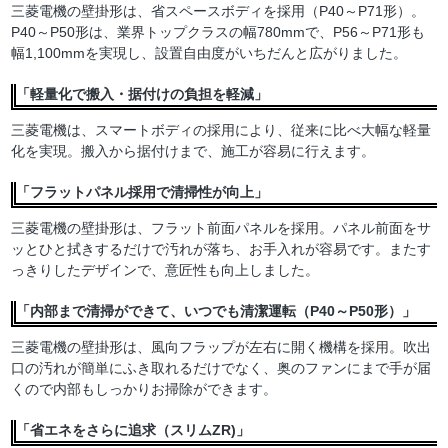
三菱電機の壁掛形は、省スペースボディを採用（P40～P71形）。
P40～P50形は、業界トップクラスの幅780mmで、P56～P71形も
幅1,100mmを実現し、設置自由度がいちだんと広がりました。
「軽量化で搬入・据付けの負担を軽減」
三菱電機は、スマートボディの採用により、従来に比べ大幅な軽量
化を実現。搬入から据付けまで、施工が容易に行えます。
「フラットパネル採用で清掃性が向上」
三菱電機の壁掛形は、フラット前面パネルを採用。パネル前面をサ
ッとひと拭きするだけで汚れが落ち、お手入れが容易です。またす
っきりしたデザインで、意匠性も向上しました。
「内部まで清掃ができて、いつでも清潔運転（P40～P50形）」
三菱電機の壁掛形は、風向フラップが左右に開く機構を採用。吹出
口の汚れが簡単にふき取れるだけでなく、奥のファンにまで手が届
くので内部もしっかりお掃除ができます。
「省エネをさらに追求（スリムZR)」