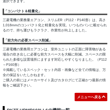
選択できます。
「コンパクト＆軽量化」
三菱電機の業務量エアコン、スリムER（P112・P140形）は、高さ
1,018mmのコンパクト化と軽量化を実現。いつものバンに載せられ
るので、持ち運びもラクラク、作業性が向上しました。
「前方向の必要スペース削減」
三菱電機の業務用エアコンは、室外ユニットの正面に障害物がある
場合の吹き出しに必要な前方スペースを大幅に削減。スペースの限
られた多様な設置場所にますます対応しやすくなりました。（P112
～P160形）
※掲載しているスペック・セット内容・画像など全ての情報は、万
全の保証をいたしかねます。
ご購入の前にはメーカーサイト及びカタログにて正確かつ最新の情
報をご確認下さい。
メニューへ戻る