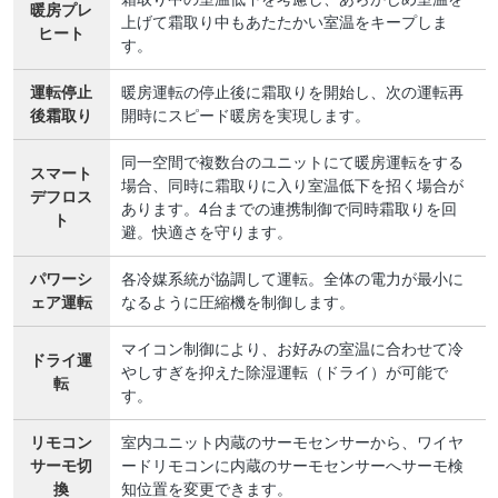
暖房プレ
上げて霜取り中もあたたかい室温をキープしま
ヒート
す。
運転停止
暖房運転の停止後に霜取りを開始し、次の運転再
後霜取り
開時にスピード暖房を実現します。
同一空間で複数台のユニットにて暖房運転をする
スマート
場合、同時に霜取りに入り室温低下を招く場合が
デフロス
あります。4台までの連携制御で同時霜取りを回
ト
避。快適さを守ります。
パワーシ
各冷媒系統が協調して運転。全体の電力が最小に
ェア運転
なるように圧縮機を制御します。
マイコン制御により、お好みの室温に合わせて冷
ドライ運
やしすぎを抑えた除湿運転（ドライ）が可能で
転
す。
リモコン
室内ユニット内蔵のサーモセンサーから、ワイヤ
サーモ切
ードリモコンに内蔵のサーモセンサーへサーモ検
換
知位置を変更できます。