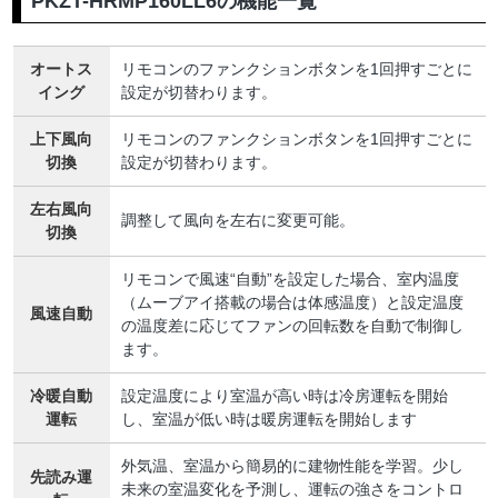
PKZT-HRMP160LL6の機能一覧
オートス
リモコンのファンクションボタンを1回押すごとに
イング
設定が切替わります。
上下風向
リモコンのファンクションボタンを1回押すごとに
切換
設定が切替わります。
左右風向
調整して風向を左右に変更可能。
切換
リモコンで風速“自動”を設定した場合、室内温度
（ムーブアイ搭載の場合は体感温度）と設定温度
風速自動
の温度差に応じてファンの回転数を自動で制御し
ます。
冷暖自動
設定温度により室温が高い時は冷房運転を開始
運転
し、室温が低い時は暖房運転を開始します
外気温、室温から簡易的に建物性能を学習。少し
先読み運
未来の室温変化を予測し、運転の強さをコントロ