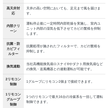
高天井対
天井の高い空間においても、足元まで風を届けま
応
す。
運転停止後に一定時間内部乾燥を実施し、室内ユ
内部クリ
ニット内部の湿気を低下させてカビの繁殖を抑制
ーン
します。
抗菌・防
抗菌処理が施されたフィルターで、カビの繁殖を
カビフィ
抑制します。
ルター
当社高機能換気扇ロスナイ®やダクト用換気扇など
換気連動
の換気・送風機器との連動運転が可能です。
2リモコン
1グループにリモコン2個まで接続できます。
制御
1リモコン
1つのリモコンで最大16台の冷媒系を一括して運転
グループ
制御できます。
制御