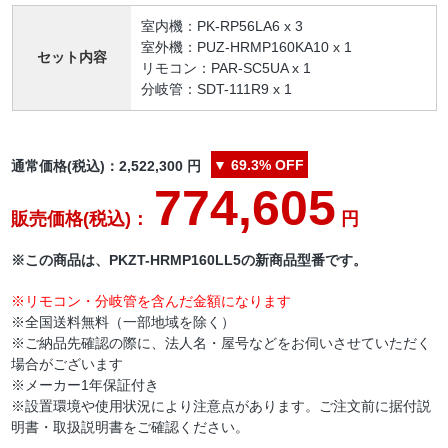
室内機：PK-RP56LA6 x 3
室外機：PUZ-HRMP160KA10 x 1
セット内容
リモコン：PAR-SC5UA x 1
分岐管：SDT-111R9 x 1
▼
69.3%
OFF
通常価格(税込)：
2,522,300
円
774,605
販売価格(税込)：
円
※この商品は、PKZT-HRMP160LL5の新商品型番です。
※リモコン・分岐管を含んだ金額になります
※全国送料無料（一部地域を除く）
※ご納品先確認の際に、法人名・屋号などをお伺いさせていただく
場合がございます
※メーカー1年保証付き
※設置環境や使用状況により注意点があります。ご注文前に据付説
明書・取扱説明書をご確認ください。