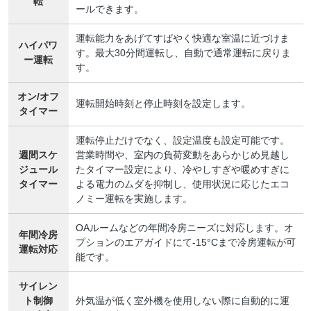
転
ールできます。
運転能力をあげてすばやく快適な室温に近づけま
ハイパワ
す。最大30分間運転し、自動で通常運転に戻りま
ー運転
す。
オン/オフ
運転開始時刻と停止時刻を設定します。
タイマー
運転停止だけでなく、設定温度も設定可能です。
週間スケ
営業時間や、室内の負荷変動をあらかじめ見越し
ジュール
たタイマー設定により、冷やしすぎや暖めすぎに
タイマー
よる電力のムダを抑制し、使用状況に応じたエコ
ノミー運転を実施します。
OAルームなどの年間冷房ニーズに対応します。オ
年間冷房
プションのエアガイドにて-15°Cまで冷房運転が可
運転対応
能です。
サイレン
ト制御
外気温が低く室外機を使用しない際に自動的に運