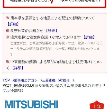
※
熊本県を震源とする地震による配送の影響について
【詳細】
※
夏季休業のお知らせ
【詳細】
※
注意喚起:ご注文内容誤りが増えております
【詳細】
ご注文前に、ご希望の型番の仕様(形状・寸法・電源・パネルカラ
ー・リモコン等)が設置可能か、今一度ご確認をお願いいたしま
す。
※
中東情勢の影響による製品の供給および販売価格につい
て
【詳細】
TOP
業務用エアコン
三菱電機
壁掛形
PKZT-HRMP160LL6 三菱電機 ズバ暖スリム 壁掛形 6馬力 同時トリ
プル 冷媒R32