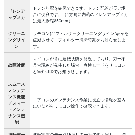
ドレン勾配を確保できます。ドレン配管が長い場
ドレンア
合に便利です。（4方向に内蔵のドレンアップメカ
ップメカ
は最大揚程850mm）
クリーニ
リモコンに“フィルタークリーニングサイン”表示を
ングサイ
点滅させて、フィルター清掃時期をお知らせしま
ン
す。
マイコンが常に運転状態を監視しており、万一不
故障診断
具合現象が発生した場合、点検モードをリモコン
と室外LEDでお知らせします。
スムース
メンテナ
ンス機能
エアコンのメンテナンス作業に役立つ情報を室内
／スマー
にいながらリモコン操作で確認できます。
トメンテ
ナンス機
能
運転デー
運転状態のデータ15項目を一括で取り出し、リモ