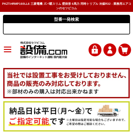
PKZT-HRMP160LL6 三菱電機 ズバ暖スリム 壁掛形 6馬力 同時トリプル 冷媒R32 - 業務用エアコ
ンのセツビコム
型番一発検索