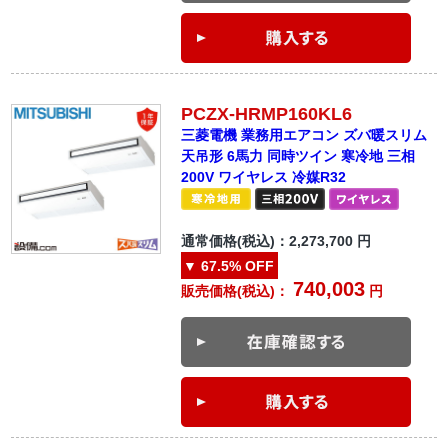
PCZX-HRMP160KL6
三菱電機 業務用エアコン ズバ暖スリム
天吊形 6馬力 同時ツイン 寒冷地 三相
200V ワイヤレス 冷媒R32
通常価格(税込)：
2,273,700
円
▼
67.5%
OFF
740,003
販売価格(税込)：
円