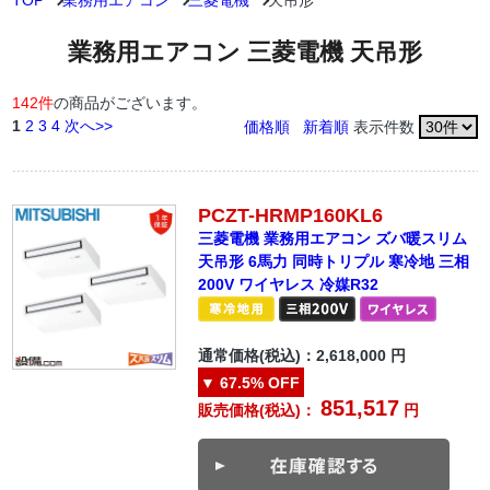
TOP
業務用エアコン
三菱電機
天吊形
業務用エアコン 三菱電機 天吊形
142件
の商品がございます。
1
2
3
4
次へ>>
価格順
新着順
表示件数
PCZT-HRMP160KL6
三菱電機 業務用エアコン ズバ暖スリム
天吊形 6馬力 同時トリプル 寒冷地 三相
200V ワイヤレス 冷媒R32
通常価格(税込)：
2,618,000
円
▼
67.5%
OFF
851,517
販売価格(税込)：
円