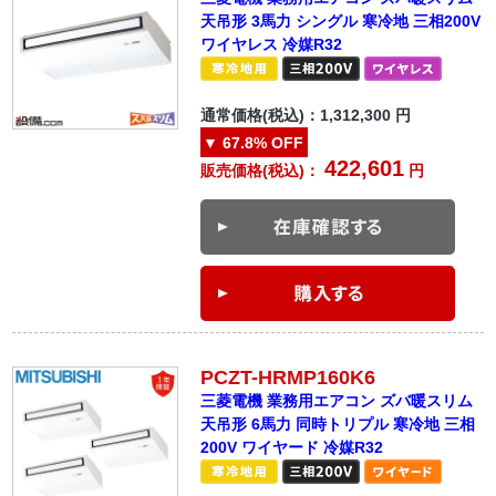
天吊形 3馬力 シングル 寒冷地 三相200V
ワイヤレス 冷媒R32
通常価格(税込)：
1,312,300
円
▼
67.8%
OFF
422,601
販売価格(税込)：
円
PCZT-HRMP160K6
三菱電機 業務用エアコン ズバ暖スリム
天吊形 6馬力 同時トリプル 寒冷地 三相
200V ワイヤード 冷媒R32