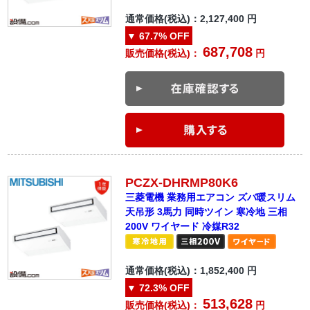
通常価格(税込)：
2,127,400
円
▼
67.7%
OFF
687,708
販売価格(税込)：
円
PCZX-DHRMP80K6
三菱電機 業務用エアコン ズバ暖スリム
天吊形 3馬力 同時ツイン 寒冷地 三相
200V ワイヤード 冷媒R32
通常価格(税込)：
1,852,400
円
▼
72.3%
OFF
513,628
販売価格(税込)：
円