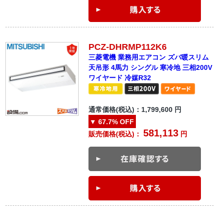
PCZ-DHRMP112K6
三菱電機 業務用エアコン ズバ暖スリム
天吊形 4馬力 シングル 寒冷地 三相200V
ワイヤード 冷媒R32
通常価格(税込)：
1,799,600
円
▼
67.7%
OFF
581,113
販売価格(税込)：
円