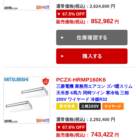
通常価格(税込)：
2,624,600
円
▼
67.5%
OFF
852,982
販売価格(税込)：
円
PCZX-HRMP160K6
三菱電機 業務用エアコン ズバ暖スリム
天吊形 6馬力 同時ツイン 寒冷地 三相
200V ワイヤード 冷媒R32
通常価格(税込)：
2,292,400
円
▼
67.6%
OFF
743,422
販売価格(税込)：
円