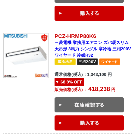
PCZ-HRMP80K6
三菱電機 業務用エアコン ズバ暖スリム
天吊形 3馬力 シングル 寒冷地 三相200V
ワイヤード 冷媒R32
通常価格(税込)：
1,343,100
円
▼
68.9%
OFF
418,238
販売価格(税込)：
円