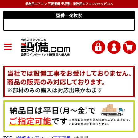
業務用エアコン 三菱電機 天吊形 - 業務用エアコンのセツビコム
型番一発検索