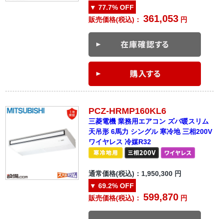
▼
77.7%
OFF
361,053
販売価格(税込)：
円
PCZ-HRMP160KL6
三菱電機 業務用エアコン ズバ暖スリム
天吊形 6馬力 シングル 寒冷地 三相200V
ワイヤレス 冷媒R32
通常価格(税込)：
1,950,300
円
▼
69.2%
OFF
599,870
販売価格(税込)：
円