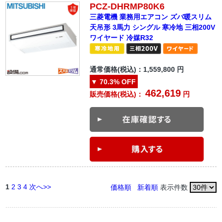
PCZ-DHRMP80K6
三菱電機 業務用エアコン ズバ暖スリム
天吊形 3馬力 シングル 寒冷地 三相200V
ワイヤード 冷媒R32
通常価格(税込)：
1,559,800
円
▼
70.3%
OFF
462,619
販売価格(税込)：
円
1
2
3
4
次へ>>
価格順
新着順
表示件数