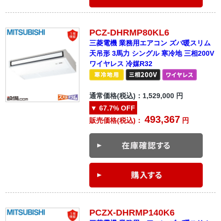
PCZ-DHRMP80KL6
三菱電機 業務用エアコン ズバ暖スリム
天吊形 3馬力 シングル 寒冷地 三相200V
ワイヤレス 冷媒R32
通常価格(税込)：
1,529,000
円
▼
67.7%
OFF
493,367
販売価格(税込)：
円
PCZX-DHRMP140K6