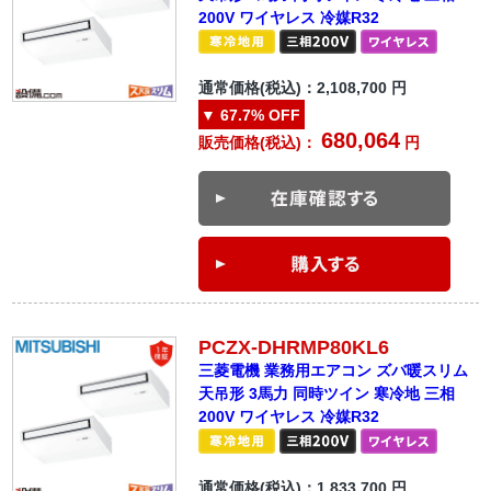
200V ワイヤレス 冷媒R32
通常価格(税込)：
2,108,700
円
▼
67.7%
OFF
680,064
販売価格(税込)：
円
PCZX-DHRMP80KL6
三菱電機 業務用エアコン ズバ暖スリム
天吊形 3馬力 同時ツイン 寒冷地 三相
200V ワイヤレス 冷媒R32
通常価格(税込)：
1,833,700
円