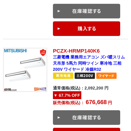
PCZX-HRMP140K6
三菱電機 業務用エアコン ズバ暖スリム
天吊形 5馬力 同時ツイン 寒冷地 三相
200V ワイヤード 冷媒R32
通常価格(税込)：
2,092,200
円
▼
67.7%
OFF
676,668
販売価格(税込)：
円