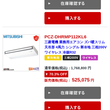
PCZ-DHRMP112KL6
三菱電機 業務用エアコン ズバ暖スリム
天吊形 4馬力 シングル 寒冷地 三相200V
ワイヤレス 冷媒R32
通常価格(税込)：
1,768,800
円
▼
70.3%
OFF
525,075
販売価格(税込)：
円