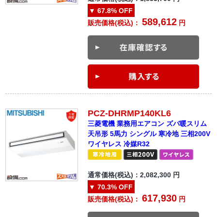
▼
67.8%
OFF
589,612
販売価格(税込)：
円
PCZ-DHRMP140KL6
三菱電機 業務用エアコン ズバ暖スリム
天吊形 5馬力 シングル 寒冷地 三相200V
ワイヤレス 冷媒R32
通常価格(税込)：
2,082,300
円
▼
70.3%
OFF
617,930
販売価格(税込)：
円