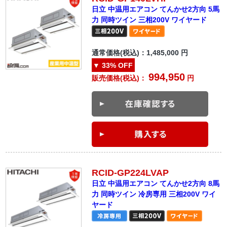
日立 中温用エアコン てんかせ2方向 5馬
力 同時ツイン 三相200V ワイヤード
通常価格(税込)：
1,485,000
円
▼
33%
OFF
994,950
販売価格(税込)：
円
RCID-GP224LVAP
日立 中温用エアコン てんかせ2方向 8馬
力 同時ツイン 冷房専用 三相200V ワイ
ヤード