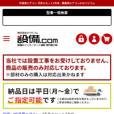
中温用エアコン 天井カセット2方向 - 業務用エアコンのセツビコム
型番一発検索