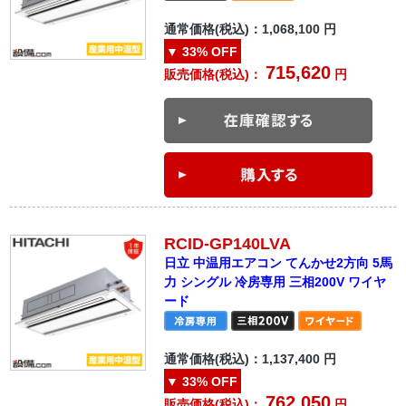
通常価格(税込)：
1,068,100
円
▼
33%
OFF
715,620
販売価格(税込)：
円
RCID-GP140LVA
日立 中温用エアコン てんかせ2方向 5馬
力 シングル 冷房専用 三相200V ワイヤ
ード
通常価格(税込)：
1,137,400
円
▼
33%
OFF
762,050
販売価格(税込)：
円