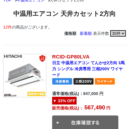
TOP
中温用エアコン
天井カセット2方向
中温用エアコン 天井カセット2方向
12件
の商品がございます。
価格順
新着順
表示件数
RCID-GP80LVA
日立 中温用エアコン てんかせ2方向 3馬
力 シングル 冷房専用 三相200V ワイヤ
ード
通常価格(税込)：
847,000
円
▼
33%
OFF
567,490
販売価格(税込)：
円