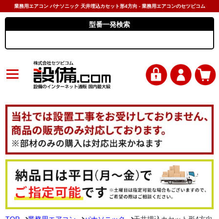
業務用エアコン パナソニック 天井埋込カセット形4方向 - 業務用エアコンのセツビコム
型番一発検索