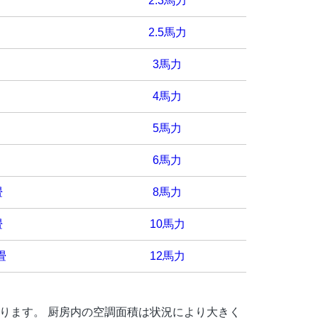
2.3馬力
2.5馬力
3馬力
4馬力
5馬力
6馬力
畳
8馬力
畳
10馬力
 畳
12馬力
ります。 厨房内の空調面積は状況により大きく