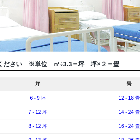
びください
※単位 ㎡÷3.3＝坪 坪×２＝畳
坪
畳
6 - 9 坪
12 - 18 畳
7 - 12 坪
14 - 24 畳
8 - 12 坪
16 - 24 畳