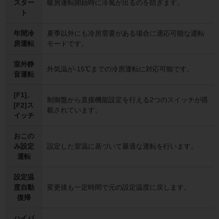
スター
暖房運転開始時に冷風が出るのを防ぎます。
ト
年間冷
夏季以外にも冷房需要がある場合に適応可能な運転
房運転
モードです。
室外静
外気温が-15℃までの冷房運転に対応可能です。
音運転
[F1]、
制御盤から直接機能設定を行える2つのスイッチが搭
[F2]ス
載されています。
イッチ
おこの
み設定
設定した室温に基づいて最適な運転を行います。
運転
設定温
度自動
変更後も一定時間で元の設定温度に戻します。
復帰
ハイパ