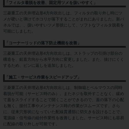
「フィルタ着脱を改善、固定用ツメを扱いやすく」
三菱重工の天井埋込形4方向吹出しは、フィルタの取り外し時にツ
メが硬いと弾けてホコリが落下することがまれにありました。新パ
ネルでは、、扱いやすいツメ形状にして、ソフトなフィルタ脱着を
可能にしました。
「コーナーリッドの落下防止機能を改善」
三菱重工の天井埋込形4方向吹出しは、ストラップの引掛け部分の
構造を、鉛直方向から水平方向に変更しました。また、抜けにくく
するため、ピンに返しを追加しました。
「施工・サービス作業をスピードアップ」
三菱重工の天井埋込形4方向吹出しは、制御箱とベルマウスの同時
着脱が可能（サービス時のみ）。またネジを取外すことなく、緩め
て蓋をスライドすることで開くことができるので、蓋の落下の心配
も無く、据付工事やメンテナンス時の作業がスムーズです。さら
に、従来穴形状になっていた配線貫通部に切欠きを設けることで、
電源線・信号線の組付作業性を改善しました。サービス時にも容易
に配線の取り外しが可能です。