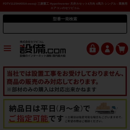
FDTV1125HA5SA-osouji 三菱重工 HyperInverter 天井カセット4方向 4馬力 シングル - 業務用
エアコンのセツビコム
型番一発検索