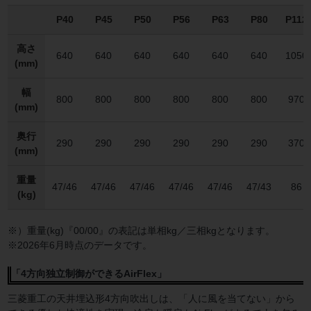
P40
P45
P50
P56
P63
P80
P112
高さ
640
640
640
640
640
640
1050
(mm)
幅
800
800
800
800
800
800
970
(mm)
奥行
290
290
290
290
290
290
370
(mm)
重量
47/46
47/46
47/46
47/46
47/46
47/43
86
(kg)
※）重量(kg)『00/00』の表記は単相kg／三相kgとなります。
※2026年6月時点のデータです。
「4方向独立制御ができるAirFlex」
三菱重工の天井埋込形4方向吹出しは、「人に風を当てない」から