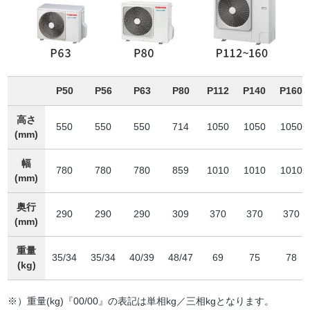
P50
P56
P63
P80
P112
P140
P160
高さ
550
550
550
714
1050
1050
1050
(mm)
幅
780
780
780
859
1010
1010
1010
(mm)
奥行
290
290
290
309
370
370
370
(mm)
重量
35/34
35/34
40/39
48/47
69
75
78
(kg)
※）重量(kg)『00/00』の表記は単相kg／三相kgとなります。