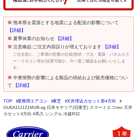
※
熊本県を震源とする地震による配送の影響について
【詳細】
※
夏季休業のお知らせ
【詳細】
※
注意喚起:ご注文内容誤りが増えております
【詳細】
ご注文前に、ご希望の型番の仕様(形状・寸法・電源・パネルカラ
ー・リモコン等)が設置可能か、今一度ご確認をお願いいたしま
す。
※
中東情勢の影響による製品の供給および販売価格につい
て
【詳細】
TOP
業務用エアコン
東芝
天井埋込カセット形4方向
GUEA112121MUB-ag 日本キヤリア(旧東芝) スマートエコneo 天井
カセット4方向 4馬力 シングル 冷媒R32