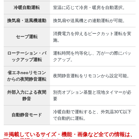
冷暖自動運転
室温に応じて冷房・暖房を自動選択。
換気扇・送風機連動
換気扇や送風機との連動運転が可能。
消費電力を抑えるピークカット運転を実
セーブ運転
施。
ローテーション・バ
運転時間を均等化し、万が一の際にバッ
ックアップ運転
クアップ。
省エネneoリモコン
夜間静音運転をリモコンから設定可能。
からの夜間静音運転
外部入力による夜間
別売オプション基盤と現地タイマーが必
静音
要
冷暖自動で運転すると、外気温30℃以下
自動静音モード
で自動的に運転。
※掲載しているサイズ・機能・画像など全ての情報は、