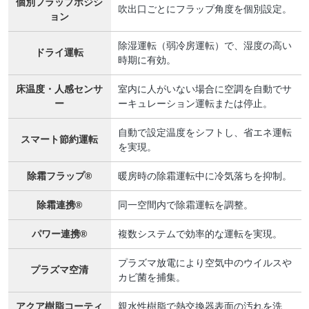
個別フラップポジシ
吹出口ごとにフラップ角度を個別設定。
ョン
除湿運転（弱冷房運転）で、湿度の高い
ドライ運転
時期に有効。
床温度・人感センサ
室内に人がいない場合に空調を自動でサ
ー
ーキュレーション運転または停止。
自動で設定温度をシフトし、省エネ運転
スマート節約運転
を実現。
除霜フラップ®
暖房時の除霜運転中に冷気落ちを抑制。
除霜連携®
同一空間内で除霜運転を調整。
パワー連携®
複数システムで効率的な運転を実現。
プラズマ放電により空気中のウイルスや
プラズマ空清
カビ菌を捕集。
アクア樹脂コーティ
親水性樹脂で熱交換器表面の汚れを洗