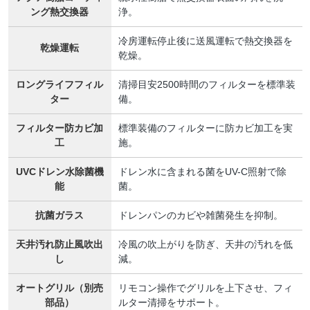
ング熱交換器
浄。
冷房運転停止後に送風運転で熱交換器を
乾燥運転
乾燥。
ロングライフフィル
清掃目安2500時間のフィルターを標準装
ター
備。
フィルター防カビ加
標準装備のフィルターに防カビ加工を実
工
施。
UVCドレン水除菌機
ドレン水に含まれる菌をUV-C照射で除
能
菌。
抗菌ガラス
ドレンパンのカビや雑菌発生を抑制。
天井汚れ防止風吹出
冷風の吹上がりを防ぎ、天井の汚れを低
し
減。
オートグリル（別売
リモコン操作でグリルを上下させ、フィ
部品）
ルター清掃をサポート。