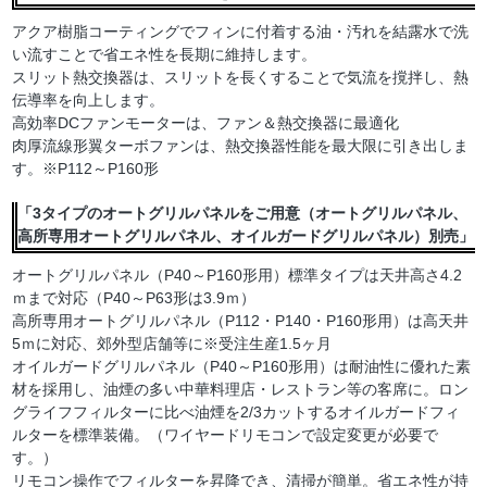
アクア樹脂コーティングでフィンに付着する油・汚れを結露水で洗
い流すことで省エネ性を長期に維持します。
スリット熱交換器は、スリットを長くすることで気流を撹拌し、熱
伝導率を向上します。
高効率DCファンモーターは、ファン＆熱交換器に最適化
肉厚流線形翼ターボファンは、熱交換器性能を最大限に引き出しま
す。※P112～P160形
「3タイプのオートグリルパネルをご用意（オートグリルパネル、
高所専用オートグリルパネル、オイルガードグリルパネル）別売」
オートグリルパネル（P40～P160形用）標準タイプは天井高さ4.2
ｍまで対応（P40～P63形は3.9ｍ）
高所専用オートグリルパネル（P112・P140・P160形用）は高天井
5ｍに対応、郊外型店舗等に※受注生産1.5ヶ月
オイルガードグリルパネル（P40～P160形用）は耐油性に優れた素
材を採用し、油煙の多い中華料理店・レストラン等の客席に。ロン
グライフフィルターに比べ油煙を2/3カットするオイルガードフィ
ルターを標準装備。（ワイヤードリモコンで設定変更が必要で
す。）
リモコン操作でフィルターを昇降でき、清掃が簡単。省エネ性が持