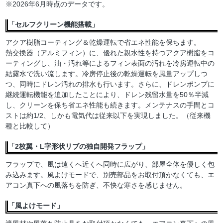
※2026年6月時点のデータです。
「セルフクリーン機能搭載」
アクア樹脂コーティング＆乾燥運転で省エネ性能を保ちます。
熱交換器（アルミフィン）に、優れた親水性を持つアクア樹脂をコ
ーティングし、油・汚れ等によるフィン表面の汚れを冷房運転中の
結露水で洗い流します。冷房停止後の乾燥運転を風量アップしつ
つ、同時にドレン汚れの排水も行います。さらに、ドレンポンプに
継続運転機能を追加したことにより、ドレン残留水量を50％半減
し、クリーンを保ち省エネ性能も続きます。メンテナスの手間とコ
ストは約1/2、しかも電気代は従来以下を実現しました。（従来機
種と比較して）
「2枚翼・L字形状リブの独自開発フラップ」
フラップで、風は遠くへ近くへ同時に広がり、部屋全体を優しく包
み込みます。風よけモードで、別売部品をお取付頂かなくても、エ
アコン真下への風落ちを防ぎ、不快な寒さを感じません。
「風よけモード」