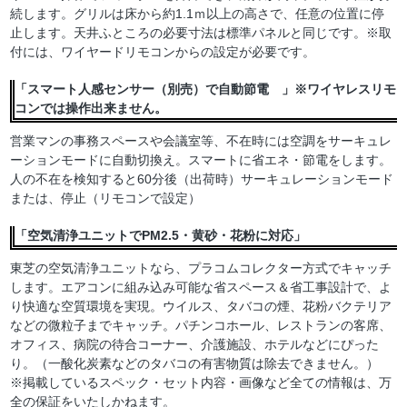
続します。グリルは床から約1.1ｍ以上の高さで、任意の位置に停
止します。天井ふところの必要寸法は標準パネルと同じです。※取
付には、ワイヤードリモコンからの設定が必要です。
「スマート人感センサー（別売）で自動節電 」※ワイヤレスリモ
コンでは操作出来ません。
営業マンの事務スペースや会議室等、不在時には空調をサーキュレ
ーションモードに自動切換え。スマートに省エネ・節電をします。
人の不在を検知すると60分後（出荷時）サーキュレーションモード
または、停止（リモコンで設定）
「空気清浄ユニットでPM2.5・黄砂・花粉に対応」
東芝の空気清浄ユニットなら、プラコムコレクター方式でキャッチ
します。エアコンに組み込み可能な省スペース＆省工事設計で、よ
り快適な空質環境を実現。ウイルス、タバコの煙、花粉バクテリア
などの微粒子までキャッチ。パチンコホール、レストランの客席、
オフィス、病院の待合コーナー、介護施設、ホテルなどにぴった
り。（一酸化炭素などのタバコの有害物質は除去できません。）
※掲載しているスペック・セット内容・画像など全ての情報は、万
全の保証をいたしかねます。