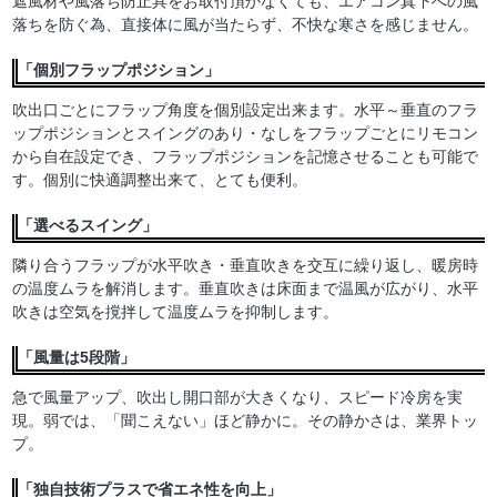
遮風材や風落ち防止具をお取付頂かなくても、エアコン真下への風
落ちを防ぐ為、直接体に風が当たらず、不快な寒さを感じません。
「個別フラップポジション」
吹出口ごとにフラップ角度を個別設定出来ます。水平～垂直のフラ
ップポジションとスイングのあり・なしをフラップごとにリモコン
から自在設定でき、フラップポジションを記憶させることも可能で
す。個別に快適調整出来て、とても便利。
「選べるスイング」
隣り合うフラップが水平吹き・垂直吹きを交互に繰り返し、暖房時
の温度ムラを解消します。垂直吹きは床面まで温風が広がり、水平
吹きは空気を撹拌して温度ムラを抑制します。
「風量は5段階」
急で風量アップ、吹出し開口部が大きくなり、スピード冷房を実
現。弱では、「聞こえない」ほど静かに。その静かさは、業界トッ
プ。
「独自技術プラスで省エネ性を向上」