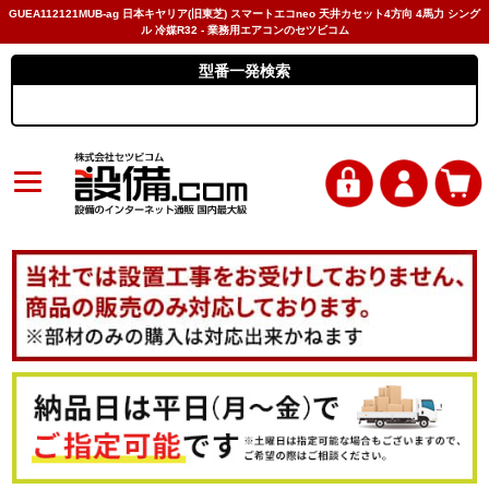
GUEA112121MUB-ag 日本キヤリア(旧東芝) スマートエコneo 天井カセット4方向 4馬力 シング
ル 冷媒R32 - 業務用エアコンのセツビコム
型番一発検索