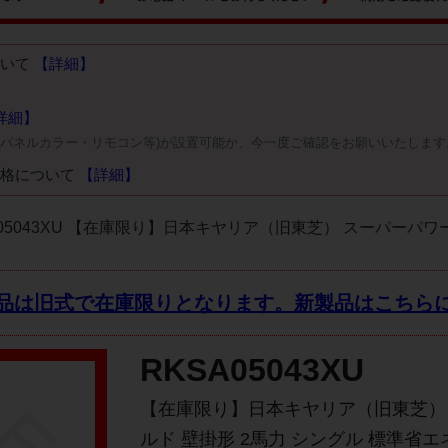
ついて
【詳細】
詳細】
・パネルカラー・リモコン等)が設置可能か、今一度ご確認をお願いいたします
価格について
【詳細】
A05043XU 【在庫限り】日本キヤリア（旧東芝） スーパーパワー
品は旧式で在庫限りとなります。
新製品はこちら
RKSA05043XU
【在庫限り】日本キヤリア（旧東芝）
ルド 壁掛形 2馬力 シングル 標準省エネ