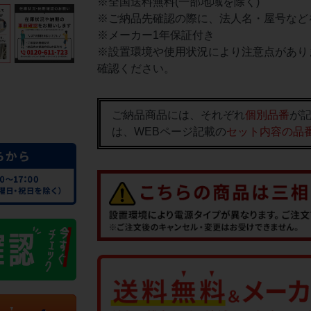
※全国送料無料(一部地域を除く)
※ご納品先確認の際に、法人名・屋号など
※メーカー1年保証付き
※設置環境や使用状況により注意点があり
確認ください。
ご納品商品には、それぞれ
個別品番
が記
は、WEBページ記載の
セット内容の品