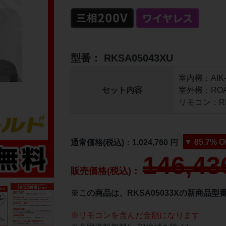
型番：
RKSA05043XU
室内機：AIK-R
セット内容
室外機：ROA-
リモコン：RBC
▼
85.7%
O
通常価格(税込)：
1,024,760
円
146,43
販売価格(税込)：
※この商品は、RKSA05033Xの新商品型
※リモコンを含んだ金額になります