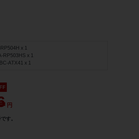
P504H x 1
RP503HS x 1
-ATX41 x 1
FF
6
円
番です。