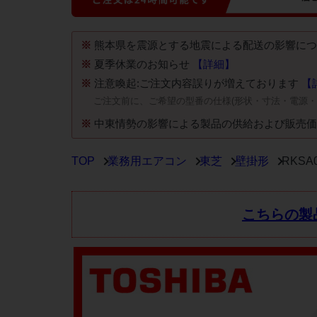
※
熊本県を震源とする地震による配送の影響に
※
夏季休業のお知らせ
【詳細】
※
注意喚起:ご注文内容誤りが増えております
【
ご注文前に、ご希望の型番の仕様(形状・寸法・電源
※
中東情勢の影響による製品の供給および販売
TOP
業務用エアコン
東芝
壁掛形
RKS
こちらの製