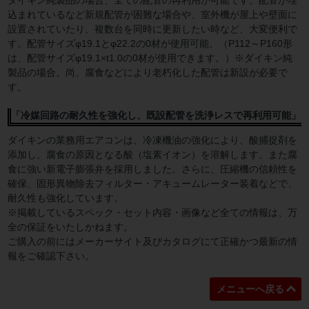
ダイキン純製品の場合、全ての配管の再利用が可能です。配管が埋
込まれているなど新規配管が困難な場合や、室外機が屋上や壁面に
設置されていたり、複数台を同時に更新したい時など、大変便利で
す。配管サイズφ19.1とφ22.2の0材が使用可能。（P112～P160形
は、配管サイズφ19.1×t1.0の0材が使用できます。）※ダイキン純
製品の場合。尚、腐食などにより老朽化した配管は新設が必要で
す。
「冷媒回路の耐久性を強化し、既設配管を洗浄レスで再利用可能」
ダイキンの業務用エアコンは、冷凍機油の強化により、酸捕捉剤を
添加し、腐食の原因となる酸（塩素イオン）を溶解します。また腐
食に強い新電子膨張弁を採用しました。さらに、圧縮機の信頼性を
確保、固形異物除去フィルター・アキュームレーター装着などで、
耐久性も強化しています。
※掲載しているスペック・セット内容・画像など全ての情報は、万
全の保証をいたしかねます。
ご購入の前にはメーカーサイト及びカタログにて正確かつ最新の情
報をご確認下さい。
メニューへ戻る