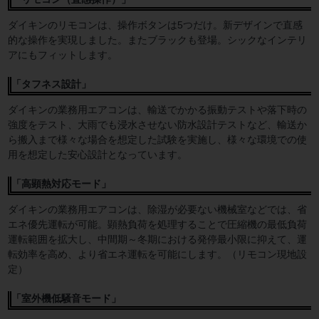
ダイキンのリモコンは、操作ボタンは5つだけ。新デザインで直感
的な操作を実現しました。またブラックも登場。シックなインテリ
アにもフィットします。
「タフネス設計」
ダイキンの業務用エアコンは、輸送でかかる振動テストや落下時の
強度をテスト、大雨でも浸水させない防水設計テストなど、輸送か
ら搬入まで様々な場合を想定した試験を実施し、様々な環境での使
用を想定した安心設計となっています。
「高顕熱対応モード」
ダイキンの業務用エアコンは、除湿が必要ない機械室などでは、省
エネ優先運転が可能。顕熱負荷を処理することで圧縮機の最低負荷
運転範囲を拡大し、中間期～冬期における発停最小限に抑えて、運
転効率を高め、より省エネ運転を可能にします。（リモコン現地設
定）
「室外機低騒音モード」