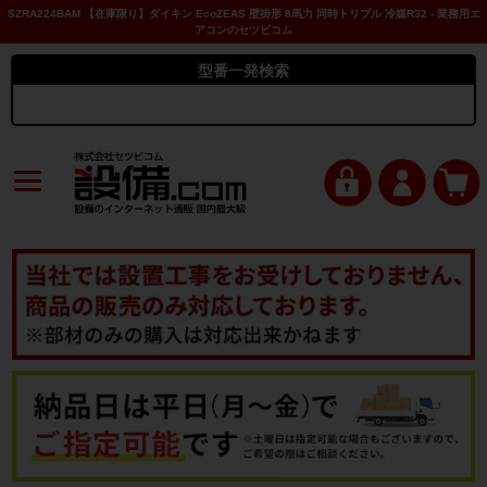
SZRA224BAM 【在庫限り】ダイキン EcoZEAS 壁掛形 8馬力 同時トリプル 冷媒R32 - 業務用エ
アコンのセツビコム
型番一発検索