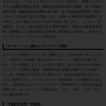
ダイキンは、「Ｖカットプロペラファン」を採用し、業界トップク
ラスの低騒音運転を実現。夜間自動低騒音運転の開始・終了時刻が
選択可能、開始時刻は夜8時と夜10時、終了時刻は翌朝6時と8時の
パターンで自在に設定が可能、また、近隣への運転音の影響度に合
わせて、3つの静かさのレベルから自由に選べます。（リモコン現
地設定）さらに、能力優先設定が選択可能で、普段は自動低騒音運
転、熱帯夜などの高負荷時は自動的に最低能力を確保し、快適さも
キープします。（リモコン現地設定）
「ローテーション運転＆バックアップ運転」
ダイキンの業務用エアコンは、機械によって運転時間が偏らないよ
う、1系統ずつを順番に休ませるローテーション運転が可能です。
また、万一1系統にトラブルが生じた際は、残りの停止中の1系統が
バックアップ運転を開始。24時間空調が必要な場所などに最適で
す。注）1系統ずつ停止させる運転です。適切な負荷選定を行った
上でご使用下さい。ベンティエール（熱交換器）との連動はできま
せん。2系統以上を1リモコンでグループ制御を行った場合のみ設定
可能です。ローテーション間隔は12ｈ、24ｈ、48ｈ、72ｈ、96ｈ
から選択可能です。
「冷暖設定温度一定制御」