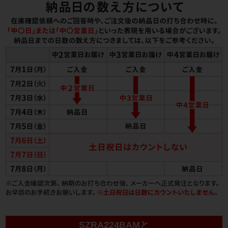
SZRA224BAMと