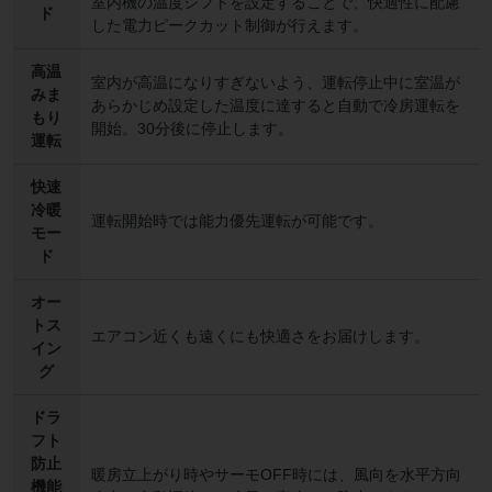
室内機の温度シフトを設定することで、快適性に配慮
ド
した電力ピークカット制御が行えます。
高温
室内が高温になりすぎないよう、運転停止中に室温が
みま
あらかじめ設定した温度に達すると自動で冷房運転を
もり
開始。30分後に停止します。
運転
快速
冷暖
運転開始時では能力優先運転が可能です。
モー
ド
オー
トス
エアコン近くも遠くにも快適さをお届けします。
イン
グ
ドラ
フト
防止
暖房立上がり時やサーモOFF時には、風向を水平方向
機能