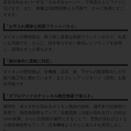
左右方向をカバーする「すみずみルーバー」で気流をよりワイドに
広げます。また、風量は3段階切換えも可能で、さらに快適にすご
せます。
「お手入れ簡単な前面フラットパネル」
ダイキンの壁掛形は、取り外し容易な前面フラットパネルで、丸洗
いも可能です。さらに、拭き取りやすい植毛レスフラップを採用
し、清潔をずっと保ちます。
「据付条件に柔軟に対応」
ダイキンの壁掛形は、全機種、左右、後、下からの配管取出しが可
能で施工性に優れています。またドレンアップキット（別売）も取
付可能です。
「ダブルマイクロチャンネル熱交換器で省エネ」
環境性・省エネ性を高めるダイキン独自の技術、扁平多穴伝熱管の
採用で、熱交換面積をアップ。冷媒流路（冷媒が流れる穴）の径は
1mm未満、さらに伝熱管の扁平にすることで、空気の流れがよくな
り熱交換効率もアップ。従来機種よりさらに省エネを実現しまし