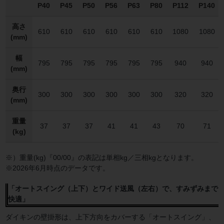
P40
P45
P50
P56
P63
P80
P112
P140
高さ
610
610
610
610
610
610
1080
1080
(mm)
幅
795
795
795
795
795
795
940
940
(mm)
奥行
300
300
300
300
300
300
320
320
(mm)
重量
37
37
37
41
41
43
70
71
(kg)
※）重量(kg)『00/00』の表記は単相kg／三相kgとなります。
※2026年6月時点のデータです。
「オートスイング（上下）とワイド送風（左右）で、すみずみまで
快適」
ダイキンの壁掛形は、上下方向をカバーする「オートスイング」、