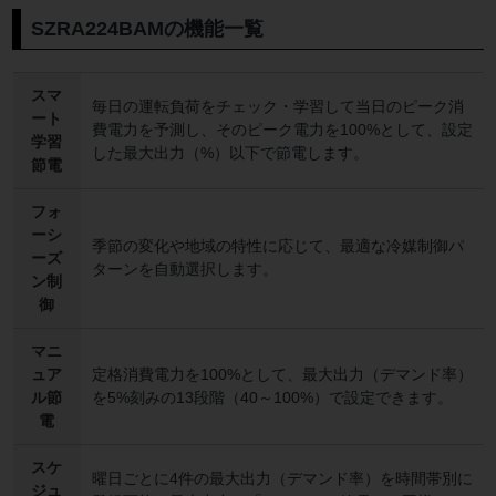
SZRA224BAMの機能一覧
スマ
毎日の運転負荷をチェック・学習して当日のピーク消
ート
費電力を予測し、そのピーク電力を100%として、設定
学習
した最大出力（%）以下で節電します。
節電
フォ
ーシ
季節の変化や地域の特性に応じて、最適な冷媒制御パ
ーズ
ターンを自動選択します。
ン制
御
マニ
ュア
定格消費電力を100%として、最大出力（デマンド率）
ル節
を5%刻みの13段階（40～100%）で設定できます。
電
スケ
曜日ごとに4件の最大出力（デマンド率）を時間帯別に
ジュ