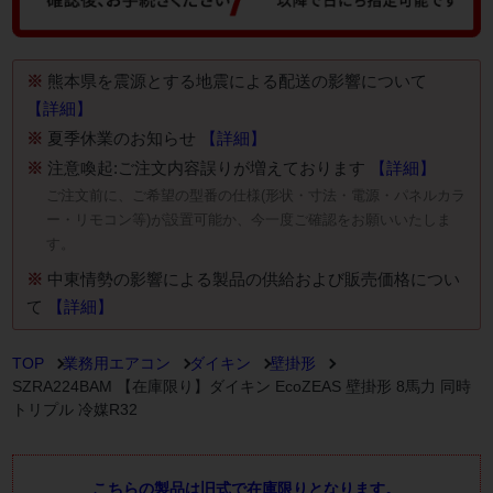
※
熊本県を震源とする地震による配送の影響について
【詳細】
※
夏季休業のお知らせ
【詳細】
※
注意喚起:ご注文内容誤りが増えております
【詳細】
ご注文前に、ご希望の型番の仕様(形状・寸法・電源・パネルカラ
ー・リモコン等)が設置可能か、今一度ご確認をお願いいたしま
す。
※
中東情勢の影響による製品の供給および販売価格につい
て
【詳細】
TOP
業務用エアコン
ダイキン
壁掛形
SZRA224BAM 【在庫限り】ダイキン EcoZEAS 壁掛形 8馬力 同時
トリプル 冷媒R32
こちらの製品は旧式で在庫限りとなります。