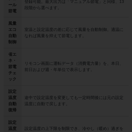
登録可能。最大出力は「マニュアル節電」と同様、13
ール
段階から選べます。
節電
風量
エコ
室温と設定温度の差に応じて風量を自動制御。適温に
自動
なれば風量を抑えて節電します。
制御
省エ
ネ・
リモコン画面に運転データ（消費電力量）を、本日、
節電
前日および週・年単位で表示します。
チェ
ック
設定
温度
途中で設定温度を変更しても一定時間後には元の設定
自動
温度に自動で戻します。
復帰
設定
温度
設定温度の上下限を制限でき、冷やし（暖め）過ぎを