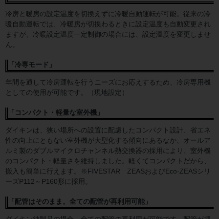
冷房と暖房の設定温度を切換えずに冷暖自動運転が可能。従来の冷
暖自動運転では、冷暖房が切換わるときに設定温度も自動変更され
ますが、冷暖設定温度一定制御の場合には、設定温度を変更しませ
ん。
「冷専モード」
年間を通して冷房運転を行うニーズにお応えするため、冷房専用機
としての使用が可能です。（現地設定）
「コンパクト・軽量な室外機」
ダイキンは、狭い場所への設置に配慮したコンパクト設計、省エネ
性の向上にともない室外機が大型化する傾向にあるなか、オールア
ルミ製のダブルマイクロチャンネル熱交換器の採用により、室外機
のコンパクト・軽量さを維持しました。軽くてコンパクトだから、
搬入も簡単に行えます。※FIVESTAR ZEASおよびEco-ZEASシリ
ーズP112～P160形に採用。
「配管はそのまま。全ての配管が再利用可能」