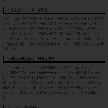
た。
「ムダをなくして省エネ設定」
ダイキンは、設定温度自動復帰で、一時的に温度を変えても一定時
間後には元の設定温度に自動で戻り、効かせ過ぎを防止します。ま
た、設定温度の上限・下限制限が可能で、不特定多数の人がリモコ
ンを操作できる場合、冷房時の下限、暖房時の上限設定をしておく
ことができ、安心です。他にもスケジュールタイマー搭載で、状況
に合わせた運転、停止や温度設定スケジュール管理が可能で、大変
便利です。
「快適さを損なわずに節電を実現」
ダイキンは、スマート学習節電搭載で、使うたびに学習して、かし
こく節電が可能。過去の運転データを元に本日の消費電力を予測
し、予測ピーク電力を100%として、本日の最大出力値を自動で決
定します。また、節電スケジュールでは、曜日ごとに4パターンの
時間帯別でデマンド率（最大出力）の手動設定が可能です。さらに
マニュアル節電では、13段階できめ細かいデマンド設定が可能で
す。
「リモコン（直感操作）」