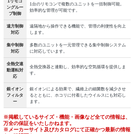
1リモコ
1台のリモコンで複数のユニットを一括制御可能。
ングルー
効率的な管理が可能です。
プ制御
遠方制御
遠隔地から操作できる機能で、管理の利便性を向上
対応
します。
集中制御
多数のユニットを一元管理できる集中制御システム
対応
に対応しています。
全熱交連
全熱交換器と連動し、効率的な空気循環を提供しま
動運転対
す。
応
銀イオン
銀イオンによる効果で、繊維上の細菌数を減少させ
フィルタ
るとともに、ホコリに付着したウイルスにも対応し
ー
ます。
※掲載しているサイズ・機能・画像など全ての情報は、
万全の保証をいたしかねます。
※メーカーサイト及びカタログにて正確かつ最新の情報