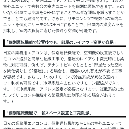
ミアムR410A）。室内ユニットごとにリモコン接続すれば、1台の
室外ユニットで複数台の室内ユニットを個別に運転できます。人の
いない部屋では空調をOFFにすることでムダな運転を減らすことが
でき、とても経済的です。さらに、リモコン1つで複数台の室内ユ
ニットを個別にサーモON/OFFにすることで、部屋内の温度ムラを
抑制し、室内の負荷に応じた快適な空調が可能です。
「個別運転機能で設置後でも、部屋のレイアウト変更が容易」
日立の業務用エアコンは、個別運転機能で、空調機の設置後でもリ
モコンの追加と簡単な配線工事で、部屋のレイアウト変更時にも柔
軟に対応可能。例えば、テナントビルでもともと1部屋だった空間
を間仕切りして2部屋にする場合も、機器の入れ替えが不要で工事
が容易です。さらに、1つのリモコンで冷媒系統が異なる室内ユニ
ット制御も可能です。冷媒系統をまたいでリモコン配線ができま
す。（※冷媒系統・アドレス設定が必要となります。複数系統にわ
たってリモコンを接続する節電機能に制限がある場合がありま
す。）
「個別運転機能で、省スペース設置と工期削減」
日立の業務用エアコンは、個別運転機能なら1台の室外ユニットで