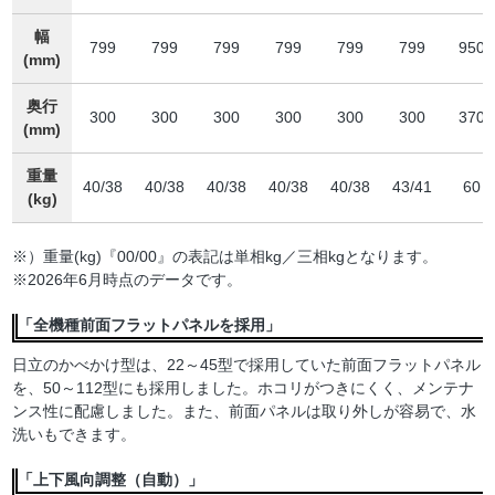
幅
799
799
799
799
799
799
950
(mm)
奥行
300
300
300
300
300
300
370
(mm)
重量
40/38
40/38
40/38
40/38
40/38
43/41
60
(kg)
※）重量(kg)『00/00』の表記は単相kg／三相kgとなります。
※2026年6月時点のデータです。
「全機種前面フラットパネルを採用」
日立のかべかけ型は、22～45型で採用していた前面フラットパネル
を、50～112型にも採用しました。ホコリがつきにくく、メンテナ
ンス性に配慮しました。また、前面パネルは取り外しが容易で、水
洗いもできます。
「上下風向調整（自動）」