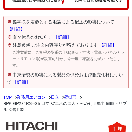
※
熊本県を震源とする地震による配送の影響について
【詳細】
※
夏季休業のお知らせ
【詳細】
※
注意喚起:ご注文内容誤りが増えております
【詳細】
ご注文前に、ご希望の型番の仕様(形状・寸法・電源・パネルカラ
ー・リモコン等)が設置可能か、今一度ご確認をお願いいたしま
す。
※
中東情勢の影響による製品の供給および販売価格につい
て
【詳細】
TOP
業務用エアコン
日立
壁掛形
RPK-GP224RSHG5 日立 省エネの達人 かべかけ 8馬力 同時トリプ
ル 冷媒R32