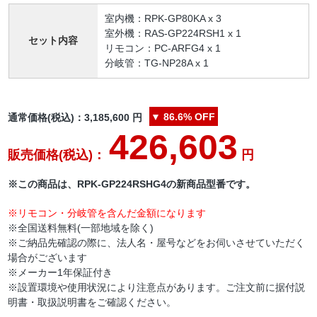
室内機：RPK-GP80KA x 3
室外機：RAS-GP224RSH1 x 1
セット内容
リモコン：PC-ARFG4 x 1
分岐管：TG-NP28A x 1
▼
86.6%
OFF
通常価格(税込)：
3,185,600
円
426,603
販売価格(税込)：
円
※この商品は、RPK-GP224RSHG4の新商品型番です。
※リモコン・分岐管を含んだ金額になります
※全国送料無料(一部地域を除く)
※ご納品先確認の際に、法人名・屋号などをお伺いさせていただく
場合がございます
※メーカー1年保証付き
※設置環境や使用状況により注意点があります。ご注文前に据付説
明書・取扱説明書をご確認ください。