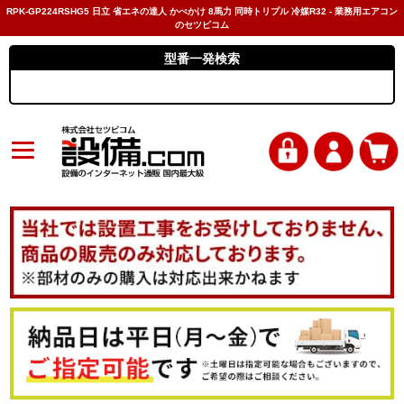
RPK-GP224RSHG5 日立 省エネの達人 かべかけ 8馬力 同時トリプル 冷媒R32 - 業務用エアコン
のセツビコム
型番一発検索