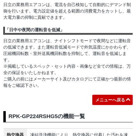
日立の業務用エアコンは、電流を自己検知して自動的にデマンド制
御を行います。電力設定値を超える範囲の消費電力をカットし、最
大電力量の抑制に貢献できます。
「日中や夜間の運転音を低減」
日立の業務用エアコンは、ナイトシフトモードで夜間などに運転音
の低減できます。また運転音低減モードで外気温度にかかわらず、
圧縮機回転数・室外送風機回転数を抑制して、運転音を低減しま
す。
※掲載しているスペック・セット内容・画像など全ての情報は、万
全の保証をいたしかねます。
ご購入の前にはメーカーサイト及びカタログにて正確かつ最新の情
報をご確認下さい。
メニューへ戻る
RPK-GP224RSHG5の機能一覧
熱交換器
凍結洗浄機能により、熱交換器に付着した汚れを凍