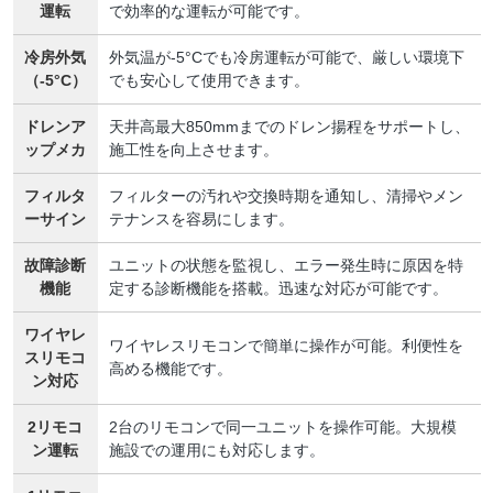
運転
で効率的な運転が可能です。
冷房外気
外気温が-5°Cでも冷房運転が可能で、厳しい環境下
（-5°C）
でも安心して使用できます。
ドレンア
天井高最大850mmまでのドレン揚程をサポートし、
ップメカ
施工性を向上させます。
フィルタ
フィルターの汚れや交換時期を通知し、清掃やメン
ーサイン
テナンスを容易にします。
故障診断
ユニットの状態を監視し、エラー発生時に原因を特
機能
定する診断機能を搭載。迅速な対応が可能です。
ワイヤレ
ワイヤレスリモコンで簡単に操作が可能。利便性を
スリモコ
高める機能です。
ン対応
2リモコ
2台のリモコンで同一ユニットを操作可能。大規模
ン運転
施設での運用にも対応します。