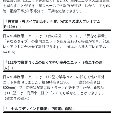
複数台の室内ユニットを運転できるため、室外ユニットの設置台数
を減らすことができ、省スペースでの設置が可能。しかも、主な配
管・配線工事が1系等分で、工期も短縮できます。
「異容量・異タイプ組合せが可能（省エネの達人プレミアム
R410A）」
日立の業務用エアコンは、1台の室外ユニットに、「異なる容量」
「異なるタイプ」の室内ユニットを組み合わせた接続ができ、部屋
レイアウトに合わせて設計できます。（省エネの達人プレミアム
R410A）
「112型で業界Ｎｏ.1の低くて軽い室外ユニット（省エネの達
人）」
日立の業務用エアコンは、112型で業界Ｎｏ.1の低くて軽い室外ユ
ニットを実現しました。梱包時高さは900mm（製品の高さは
800mm）で、従来は配送に軽トラックが必要でしたが、新製品
（112型）は、商用車（軽ワゴン）でも載せることができます。
（省エネの達人）
「「セルフデマインド機能」で節電に貢献」