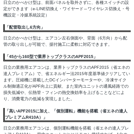
日立のかべかけ型は、前面パネルを取外さずに、各種スイッチの設
定ができます（e-LINE切換え・ワイヤード⇔ワイヤレス切換え・号
機設定・冷媒系統設定）
「配管取出し6方向」
日立のかべかけ型は、エアコン左右側面や、背面（6方向）から配
管の取り出しが可能で、据付施工に柔軟に対応できます。
「45から160型で業界トップクラスのAPF2015」
日立の業務用エアコンは、業界トップクラスのAPF2015（省エネの
達人プレミアム）で、省エネルギー法2015年度基準値クリアしてい
ます。圧縮機に搭載したDCインバーターモーターや、冷凍サイク
ル制御適正化がAPF向上に貢献、また室内ユニットの通風経路での
損失低減や、伝熱管・フィンの熱交換効率を上げることなどによ
り、消費電力の低減を実現しました。
「高いAPF2015に加え、「個別運転」機能を搭載（省エネの達人
プレミアムR410A）」
日立の業務用エアコンは、個別運転機能を搭載（省エネの達人プレ