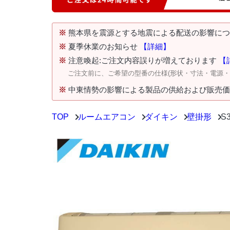
※
熊本県を震源とする地震による配送の影響に
※
夏季休業のお知らせ
【詳細】
※
注意喚起:ご注文内容誤りが増えております
【
ご注文前に、ご希望の型番の仕様(形状・寸法・電源
※
中東情勢の影響による製品の供給および販売
TOP
ルームエアコン
ダイキン
壁掛形
S