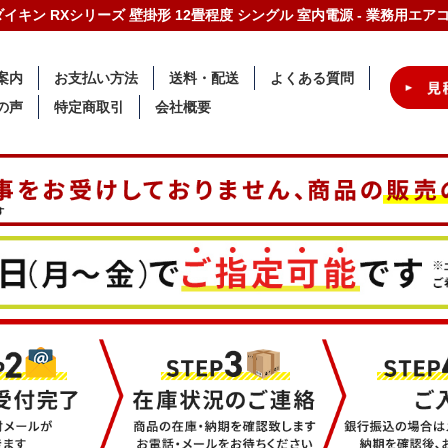
-C ダイキン RXシリーズ 壁掛形 12畳程度 シングル 室内電源 - 業務用エ
案内
お支払い方法
送料・配送
よくある質問
の声
特定商取引
会社概要