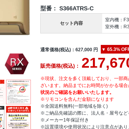
型番：
S366ATRS-C
室内機：F366
セット内容
室外機：R36
▼
65.3%
OF
通常価格(税込)：
627,000
円
217,67
販売価格(税込)：
※現状、注文を多く頂戴しており、一部商
ざいます。納品までにお時間がかかる場合
状況のご確認をお願いいたします。
※リモコンを含んだ金額になります
※全国送料無料(一部地域を除く)
※ご納品先確認の際に、法人名・屋号など
※メーカー1年保証付き
※設置環境や使用状況により注意点があり