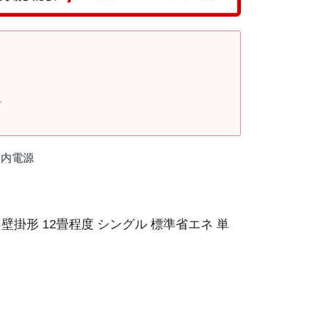
。
室内電源
壁掛形 12畳程度 シングル 標準省エネ 単