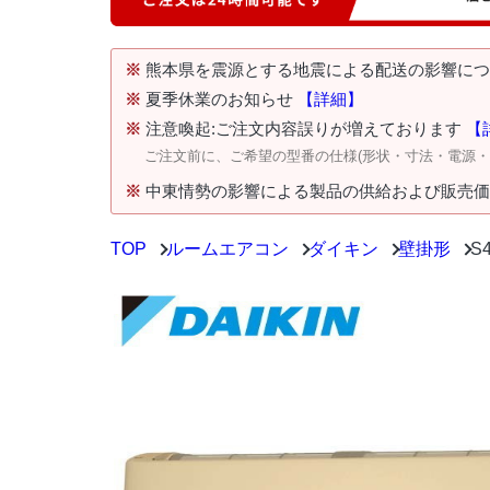
※
熊本県を震源とする地震による配送の影響に
※
夏季休業のお知らせ
【詳細】
※
注意喚起:ご注文内容誤りが増えております
【
ご注文前に、ご希望の型番の仕様(形状・寸法・電源
※
中東情勢の影響による製品の供給および販売
TOP
ルームエアコン
ダイキン
壁掛形
S