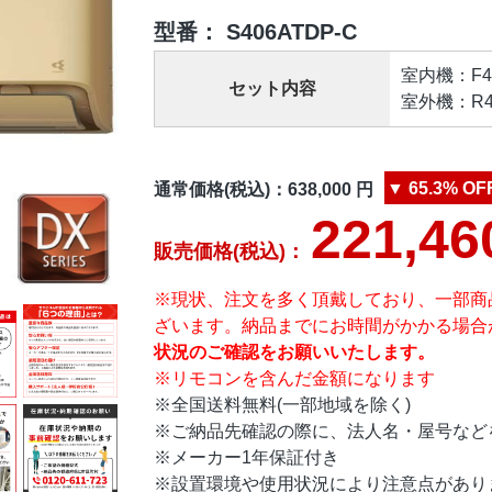
型番：
S406ATDP-C
室内機：F406
セット内容
室外機：R40
▼
65.3%
OF
通常価格(税込)：
638,000
円
221,46
販売価格(税込)：
※現状、注文を多く頂戴しており、一部商
ざいます。納品までにお時間がかかる場合
状況のご確認をお願いいたします。
※リモコンを含んだ金額になります
※全国送料無料(一部地域を除く)
※ご納品先確認の際に、法人名・屋号など
※メーカー1年保証付き
※設置環境や使用状況により注意点があり