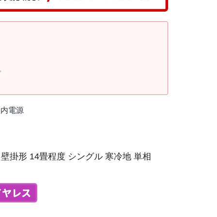
。
室内電源
壁掛形 14畳程度 シングル 寒冷地 単相