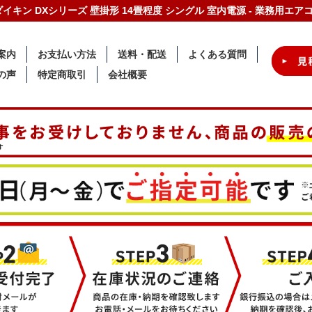
-C ダイキン DXシリーズ 壁掛形 14畳程度 シングル 室内電源 - 業務用エ
案内
お支払い方法
送料・配送
よくある質問
の声
特定商取引
会社概要