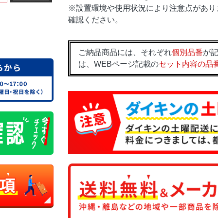
※設置環境や使用状況により注意点があり
確認ください。
ご納品商品には、それぞれ
個別品番
が記
は、WEBページ記載の
セット内容の品