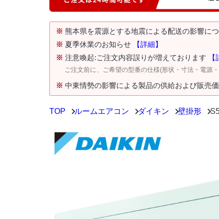
※
熊本県を震源とする地震による配送の影響に
※
夏季休業のお知らせ
【詳細】
※
注意喚起:ご注文内容誤りが増えております
【
ご注文前に、ご希望の型番の仕様(形状・寸法・電源
※
中東情勢の影響による製品の供給および販売
TOP
ルームエアコン
ダイキン
壁掛形
S