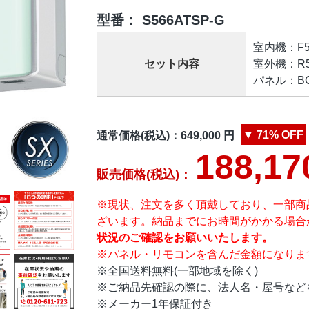
型番：
S566ATSP-G
室内機：F56
セット内容
室外機：R56
パネル：BCF
▼
71%
OFF
通常価格(税込)：
649,000
円
188,17
販売価格(税込)：
※現状、注文を多く頂戴しており、一部商
ざいます。納品までにお時間がかかる場合
状況のご確認をお願いいたします。
※パネル・リモコンを含んだ金額になりま
※全国送料無料(一部地域を除く)
※ご納品先確認の際に、法人名・屋号など
※メーカー1年保証付き