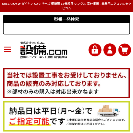
S566ATCV-W ダイキン CXシリーズ 壁掛形 18畳程度 シングル 室外電源 - 業務用エアコンのセツ
ビコム
型番一発検索