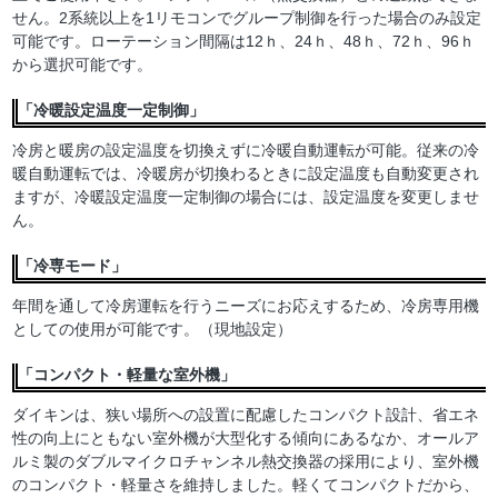
せん。2系統以上を1リモコンでグループ制御を行った場合のみ設定
可能です。ローテーション間隔は12ｈ、24ｈ、48ｈ、72ｈ、96ｈ
から選択可能です。
「冷暖設定温度一定制御」
冷房と暖房の設定温度を切換えずに冷暖自動運転が可能。従来の冷
暖自動運転では、冷暖房が切換わるときに設定温度も自動変更され
ますが、冷暖設定温度一定制御の場合には、設定温度を変更しませ
ん。
「冷専モード」
年間を通して冷房運転を行うニーズにお応えするため、冷房専用機
としての使用が可能です。（現地設定）
「コンパクト・軽量な室外機」
ダイキンは、狭い場所への設置に配慮したコンパクト設計、省エネ
性の向上にともない室外機が大型化する傾向にあるなか、オールア
ルミ製のダブルマイクロチャンネル熱交換器の採用により、室外機
のコンパクト・軽量さを維持しました。軽くてコンパクトだから、