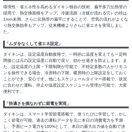
環境性・省エネ性を高めるダイキン独自の技術、扁平多穴伝熱管の
採用で、熱交換面積をアップ。冷媒流路（冷媒が流れる穴）の径は
1mm未満、さらに伝熱管の扁平にすることで、空気の流れがよくな
り熱交換効率もアップ。従来機種よりさらに省エネを実現しまし
た。
「ムダをなくして省エネ設定」
ダイキンは、設定温度自動復帰で、一時的に温度を変えても一定時
間後には元の設定温度に自動で戻り、効かせ過ぎを防止します。ま
た、設定温度の上限・下限制限が可能で、不特定多数の人がリモコ
ンを操作できる場合、冷房時の下限、暖房時の上限設定をしておく
ことができ、安心です。他にもスケジュールタイマー搭載で、状況
に合わせた運転、停止や温度設定スケジュール管理が可能で、大変
便利です。
「快適さを損なわずに節電を実現」
ダイキンは、スマート学習節電搭載で、使うたびに学習して、かし
こく節電が可能。過去の運転データを元に本日の消費電力を予測
し、予測ピーク電力を100%として、本日の最大出力値を自動で決