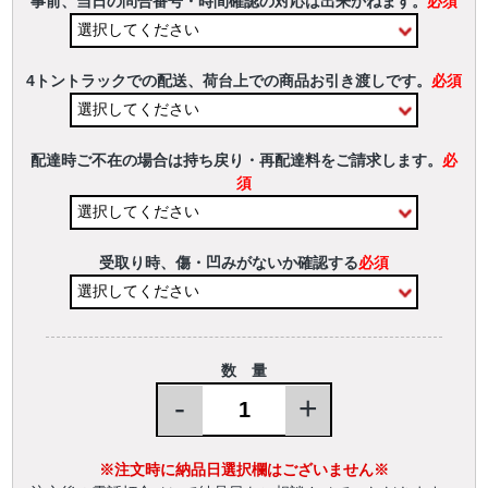
事前、当日の問合番号・時間確認の対応は出来かねます。
必須
4トントラックでの配送、荷台上での商品お引き渡しです。
必須
配達時ご不在の場合は持ち戻り・再配達料をご請求します。
必
須
受取り時、傷・凹みがないか確認する
必須
数 量
-
+
※注文時に納品日選択欄はございません※