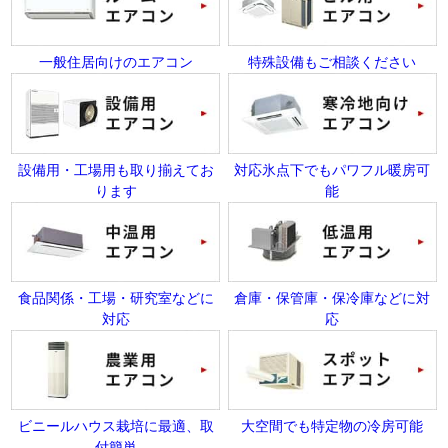
一般住居向けのエアコン
特殊設備もご相談ください
設備用・工場用も取り揃えてお
対応氷点下でもパワフル暖房可
ります
能
食品関係・工場・研究室などに
倉庫・保管庫・保冷庫などに対
対応
応
ビニールハウス栽培に最適、取
大空間でも特定物の冷房可能
付簡単