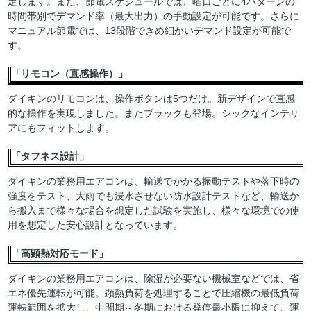
定します。また、節電スケジュールでは、曜日ごとに4パターンの
時間帯別でデマンド率（最大出力）の手動設定が可能です。さらに
マニュアル節電では、13段階できめ細かいデマンド設定が可能で
す。
「リモコン（直感操作）」
ダイキンのリモコンは、操作ボタンは5つだけ。新デザインで直感
的な操作を実現しました。またブラックも登場。シックなインテリ
アにもフィットします。
「タフネス設計」
ダイキンの業務用エアコンは、輸送でかかる振動テストや落下時の
強度をテスト、大雨でも浸水させない防水設計テストなど、輸送か
ら搬入まで様々な場合を想定した試験を実施し、様々な環境での使
用を想定した安心設計となっています。
「高顕熱対応モード」
ダイキンの業務用エアコンは、除湿が必要ない機械室などでは、省
エネ優先運転が可能。顕熱負荷を処理することで圧縮機の最低負荷
運転範囲を拡大し、中間期～冬期における発停最小限に抑えて、運