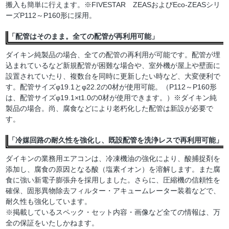
搬入も簡単に行えます。※FIVESTAR ZEASおよびEco-ZEASシリ
ーズP112～P160形に採用。
「配管はそのまま。全ての配管が再利用可能」
ダイキン純製品の場合、全ての配管の再利用が可能です。配管が埋
込まれているなど新規配管が困難な場合や、室外機が屋上や壁面に
設置されていたり、複数台を同時に更新したい時など、大変便利で
す。配管サイズφ19.1とφ22.2の0材が使用可能。（P112～P160形
は、配管サイズφ19.1×t1.0の0材が使用できます。）※ダイキン純
製品の場合。尚、腐食などにより老朽化した配管は新設が必要で
す。
「冷媒回路の耐久性を強化し、既設配管を洗浄レスで再利用可能」
ダイキンの業務用エアコンは、冷凍機油の強化により、酸捕捉剤を
添加し、腐食の原因となる酸（塩素イオン）を溶解します。また腐
食に強い新電子膨張弁を採用しました。さらに、圧縮機の信頼性を
確保、固形異物除去フィルター・アキュームレーター装着などで、
耐久性も強化しています。
※掲載しているスペック・セット内容・画像など全ての情報は、万
全の保証をいたしかねます。