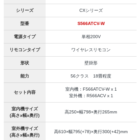
シリーズ
CXシリーズ
型番
S566ATCV-W
電源タイプ
単相200V
リモコンタイプ
ワイヤレスリモコン
形状
壁掛形
能力
56クラス 18畳程度
室内機：F566ATCV-W x 1
セット内容
室外機：R566ACV x 1
室内機サイズ
高250×幅798×奥行265mm
(高さx幅x奥行)
室外機サイズ
高610×幅795(+78)×奥行300(+42)mm
(高さx幅x奥行)