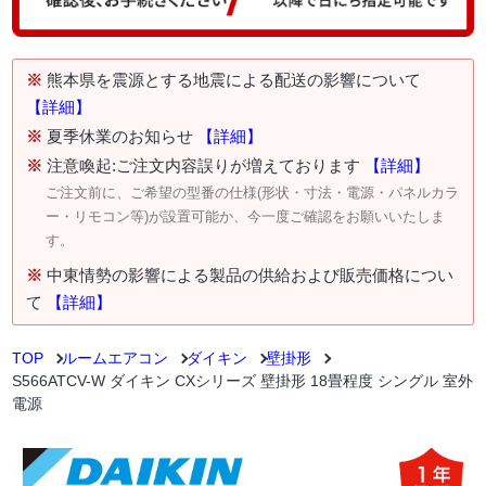
※
熊本県を震源とする地震による配送の影響について
【詳細】
※
夏季休業のお知らせ
【詳細】
※
注意喚起:ご注文内容誤りが増えております
【詳細】
ご注文前に、ご希望の型番の仕様(形状・寸法・電源・パネルカラ
ー・リモコン等)が設置可能か、今一度ご確認をお願いいたしま
す。
※
中東情勢の影響による製品の供給および販売価格につい
て
【詳細】
TOP
ルームエアコン
ダイキン
壁掛形
S566ATCV-W ダイキン CXシリーズ 壁掛形 18畳程度 シングル 室外
電源