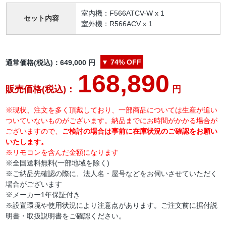
室内機：F566ATCV-W x 1
セット内容
室外機：R566ACV x 1
▼
74%
OFF
通常価格(税込)：
649,000
円
168,890
販売価格(税込)：
円
※現状、注文を多く頂戴しており、一部商品については生産が追い
ついていないものがございます。納品までにお時間がかかる場合が
ございますので、
ご検討の場合は事前に在庫状況のご確認をお願い
いたします。
※リモコンを含んだ金額になります
※全国送料無料(一部地域を除く)
※ご納品先確認の際に、法人名・屋号などをお伺いさせていただく
場合がございます
※メーカー1年保証付き
※設置環境や使用状況により注意点があります。ご注文前に据付説
明書・取扱説明書をご確認ください。