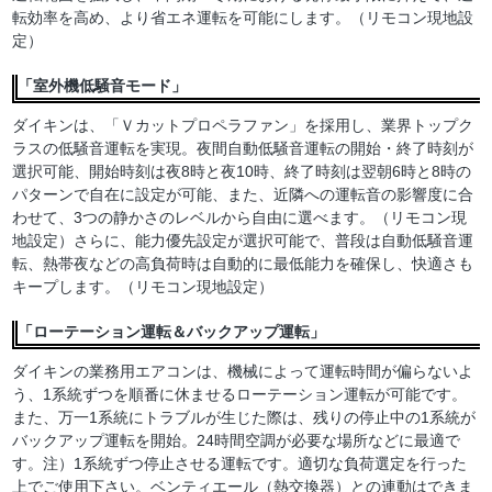
転効率を高め、より省エネ運転を可能にします。（リモコン現地設
定）
「室外機低騒音モード」
ダイキンは、「Ｖカットプロペラファン」を採用し、業界トップク
ラスの低騒音運転を実現。夜間自動低騒音運転の開始・終了時刻が
選択可能、開始時刻は夜8時と夜10時、終了時刻は翌朝6時と8時の
パターンで自在に設定が可能、また、近隣への運転音の影響度に合
わせて、3つの静かさのレベルから自由に選べます。（リモコン現
地設定）さらに、能力優先設定が選択可能で、普段は自動低騒音運
転、熱帯夜などの高負荷時は自動的に最低能力を確保し、快適さも
キープします。（リモコン現地設定）
「ローテーション運転＆バックアップ運転」
ダイキンの業務用エアコンは、機械によって運転時間が偏らないよ
う、1系統ずつを順番に休ませるローテーション運転が可能です。
また、万一1系統にトラブルが生じた際は、残りの停止中の1系統が
バックアップ運転を開始。24時間空調が必要な場所などに最適で
す。注）1系統ずつ停止させる運転です。適切な負荷選定を行った
上でご使用下さい。ベンティエール（熱交換器）との連動はできま