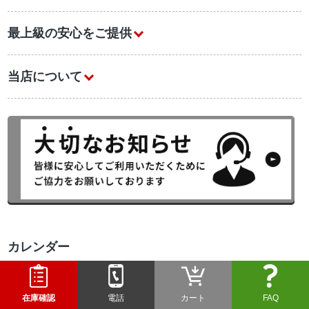
最上級の安心をご提供
当店について
カレンダー
2026年8月
日
月
火
水
木
金
土
在庫確認
電話
カート
FAQ