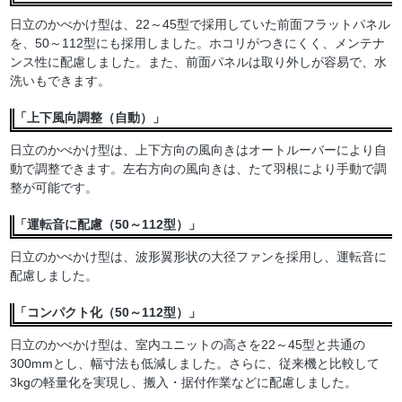
日立のかべかけ型は、22～45型で採用していた前面フラットパネル
を、50～112型にも採用しました。ホコリがつきにくく、メンテナ
ンス性に配慮しました。また、前面パネルは取り外しが容易で、水
洗いもできます。
「上下風向調整（自動）」
日立のかべかけ型は、上下方向の風向きはオートルーバーにより自
動で調整できます。左右方向の風向きは、たて羽根により手動で調
整が可能です。
「運転音に配慮（50～112型）」
日立のかべかけ型は、波形翼形状の大径ファンを採用し、運転音に
配慮しました。
「コンパクト化（50～112型）」
日立のかべかけ型は、室内ユニットの高さを22～45型と共通の
300mmとし、幅寸法も低減しました。さらに、従来機と比較して
3kgの軽量化を実現し、搬入・据付作業などに配慮しました。