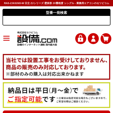
RAS-ZJ6326D-W 日立 ZJシリーズ 壁掛形 20畳程度 シングル - 業務用エアコンのセツビコム
型番一発検索