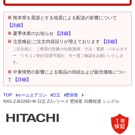
※
熊本県を震源とする地震による配送の影響について
【詳細】
※
夏季休業のお知らせ
【詳細】
※
注意喚起:ご注文内容誤りが増えております
【詳細】
ご注文前に、ご希望の型番の仕様(形状・寸法・電源・パネルカラ
ー・リモコン等)が設置可能か、今一度ご確認をお願いいたしま
す。
※
中東情勢の影響による製品の供給および販売価格につい
て
【詳細】
TOP
ルームエアコン
日立
壁掛形
RAS-ZJ6326D-W 日立 ZJシリーズ 壁掛形 20畳程度 シングル