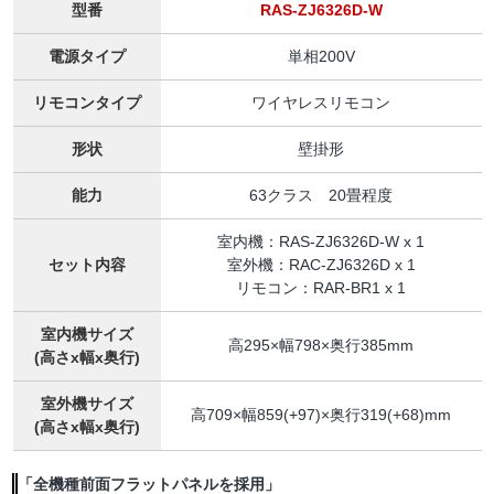
型番
RAS-ZJ6326D-W
電源タイプ
単相200V
リモコンタイプ
ワイヤレスリモコン
形状
壁掛形
能力
63クラス 20畳程度
室内機：RAS-ZJ6326D-W x 1
セット内容
室外機：RAC-ZJ6326D x 1
リモコン：RAR-BR1 x 1
室内機サイズ
高295×幅798×奥行385mm
(高さx幅x奥行)
室外機サイズ
高709×幅859(+97)×奥行319(+68)mm
(高さx幅x奥行)
「全機種前面フラットパネルを採用」