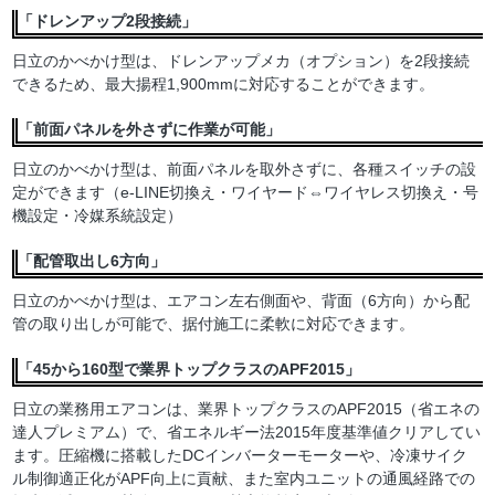
「ドレンアップ2段接続」
日立のかべかけ型は、ドレンアップメカ（オプション）を2段接続
できるため、最大揚程1,900mmに対応することができます。
「前面パネルを外さずに作業が可能」
日立のかべかけ型は、前面パネルを取外さずに、各種スイッチの設
定ができます（e-LINE切換え・ワイヤード⇔ワイヤレス切換え・号
機設定・冷媒系統設定）
「配管取出し6方向」
日立のかべかけ型は、エアコン左右側面や、背面（6方向）から配
管の取り出しが可能で、据付施工に柔軟に対応できます。
「45から160型で業界トップクラスのAPF2015」
日立の業務用エアコンは、業界トップクラスのAPF2015（省エネの
達人プレミアム）で、省エネルギー法2015年度基準値クリアしてい
ます。圧縮機に搭載したDCインバーターモーターや、冷凍サイク
ル制御適正化がAPF向上に貢献、また室内ユニットの通風経路での