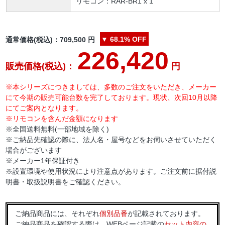
リモコン：RAR-BR1 x 1
▼
68.1%
OFF
通常価格(税込)：
709,500
円
226,420
販売価格(税込)：
円
※本シリーズにつきましては、多数のご注文をいただき、メーカー
にて今期の販売可能台数を完了しております。現状、次回10月以降
にてご案内となります。
※リモコンを含んだ金額になります
※全国送料無料(一部地域を除く)
※ご納品先確認の際に、法人名・屋号などをお伺いさせていただく
場合がございます
※メーカー1年保証付き
※設置環境や使用状況により注意点があります。ご注文前に据付説
明書・取扱説明書をご確認ください。
ご納品商品には、それぞれ
個別品番
が記載されております。
ご納品商品を確認する際は、WEBページ記載の
セット内容の