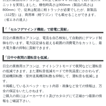
ニットを実現しました。梱包時高さは900mm（製品の高さは
800mm）で、従来は配送に軽トラックが必要でしたが、新製品
（112型）は、商用車（軽ワゴン）でも載せることができます。
（省エネの達人）
「「セルフデマインド機能」で節電に貢献」
日立の業務用エアコンは、電流を自己検知して自動的にデマンド制
御を行います。電力設定値を超える範囲の消費電力をカットし、最
大電力量の抑制に貢献できます。
「日中や夜間の運転音を低減」
日立の業務用エアコンは、ナイトシフトモードで夜間などに運転音
の低減できます。また運転音低減モードで外気温度にかかわらず、
圧縮機回転数・室外送風機回転数を抑制して、運転音を低減しま
す。
※掲載しているスペック・セット内容・画像など全ての情報は、万
全の保証をいたしかねます。
ご購入の前にはメーカーサイト及びカタログにて正確かつ最新の情
報をご確認下さい。