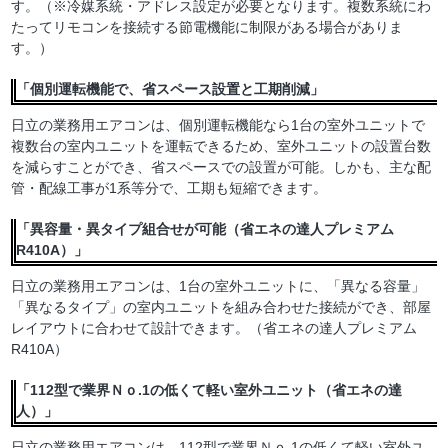
す。（※冷媒系統・アドレス設定が必要となります。複数系統にわ
たってリモコンを接続する節電機能に制限がある場合がありま
す。）
「個別運転機能で、省スペース設置と工期削減」
日立の業務用エアコンは、個別運転機能なら1台の室外ユニットで
複数台の室内ユニットを運転できるため、室外ユニットの設置台数
を減らすことができ、省スペースでの設置が可能。しかも、主な配
管・配線工事が1系等分で、工期も短縮できます。
「異容量・異タイプ組合せが可能（省エネの達人プレミアム
R410A）」
日立の業務用エアコンは、1台の室外ユニットに、「異なる容量」
「異なるタイプ」の室内ユニットを組み合わせた接続ができ、部屋
レイアウトに合わせて設計できます。（省エネの達人プレミアム
R410A）
「112型で業界Ｎｏ.1の低くて軽い室外ユニット（省エネの達
人）」
日立の業務用エアコンは、112型で業界Ｎｏ.1の低くて軽い室外ユ