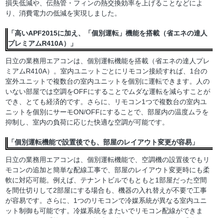
損失低減や、伝熱管・フィンの熱交換効率を上げることなどによ
り、消費電力の低減を実現しました。
「高いAPF2015に加え、「個別運転」機能を搭載（省エネの達人
プレミアムR410A）」
日立の業務用エアコンは、個別運転機能を搭載（省エネの達人プレ
ミアムR410A）。室内ユニットごとにリモコン接続すれば、1台の
室外ユニットで複数台の室内ユニットを個別に運転できます。人の
いない部屋では空調をOFFにすることでムダな運転を減らすことが
でき、とても経済的です。さらに、リモコン1つで複数台の室内ユ
ニットを個別にサーモON/OFFにすることで、部屋内の温度ムラを
抑制し、室内の負荷に応じた快適な空調が可能です。
「個別運転機能で設置後でも、部屋のレイアウト変更が容易」
日立の業務用エアコンは、個別運転機能で、空調機の設置後でもリ
モコンの追加と簡単な配線工事で、部屋のレイアウト変更時にも柔
軟に対応可能。例えば、テナントビルでもともと1部屋だった空間
を間仕切りして2部屋にする場合も、機器の入れ替えが不要で工事
が容易です。さらに、1つのリモコンで冷媒系統が異なる室内ユニ
ット制御も可能です。冷媒系統をまたいでリモコン配線ができま