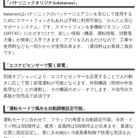
「パナソニックオリジナルdatanavi」
datanaviはパナソニックのパッケージエアコンを安心して使用する
ためにスマートフォンされあれば手軽に利用可能な「かんたん安心
サポートシステム」です。スマートフォンを多機能リモコン（CZ-
10RT4C）にかざすだけで、欲しい情報（機器、運転情報、消費電
力量）が簡単に入手できます。アプリを入れるだけなので、工事や
使用料なども一切かからず使用出来ます。（通信料はお客様ご負担
です）
「エコナビセンサーで賢く節電」
別途オプションにより、エコナビセンサーを設置することで人の動
きに応じて賢く節電運転が可能となります。外部機器（照明や外気
処理など）との連動し、その機器のオン・オフします。※信号出力
基板が別売品で必須です。
「運転モードで風向を自動調整設定可能」
運転モードに合わせて、フラップの角度を自動固定可能。冷房・ド
ライ時は3段階停止、暖房・送風時は5段階停止が出来ます。最適な
位置に固定設定し、更にきめ細かい5速風量制御で快適な気流をお