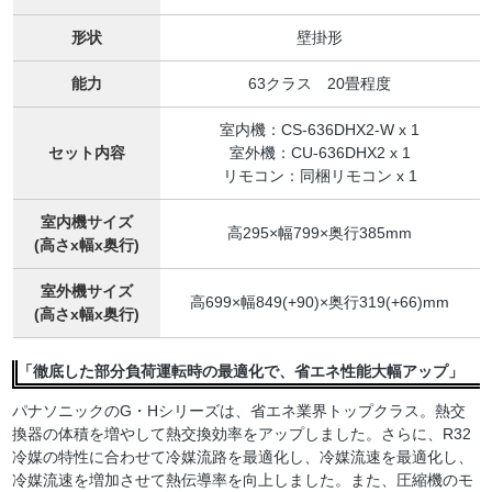
形状
壁掛形
能力
63クラス 20畳程度
室内機：CS-636DHX2-W x 1
セット内容
室外機：CU-636DHX2 x 1
リモコン：同梱リモコン x 1
室内機サイズ
高295×幅799×奥行385mm
(高さx幅x奥行)
室外機サイズ
高699×幅849(+90)×奥行319(+66)mm
(高さx幅x奥行)
「徹底した部分負荷運転時の最適化で、省エネ性能大幅アップ」
パナソニックのG・Hシリーズは、省エネ業界トップクラス。熱交
換器の体積を増やして熱交換効率をアップしました。さらに、R32
冷媒の特性に合わせて冷媒流路を最適化し、冷媒流速を最適化し、
冷媒流速を増加させて熱伝導率を向上しました。また、圧縮機のモ