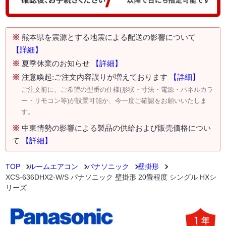
※
熊本県を震源とする地震による配送の影響について
【詳細】
※
夏季休業のお知らせ
【詳細】
※
注意喚起:ご注文内容誤りが増えております
【詳細】
ご注文前に、ご希望の型番の仕様(形状・寸法・電源・パネルカラ
ー・リモコン等)が設置可能か、今一度ご確認をお願いいたしま
す。
※
中東情勢の影響による製品の供給および販売価格につい
て
【詳細】
TOP
ルームエアコン
パナソニック
壁掛形
XCS-636DHX2-W/S パナソニック 壁掛形 20畳程度 シングル HXシ
リーズ