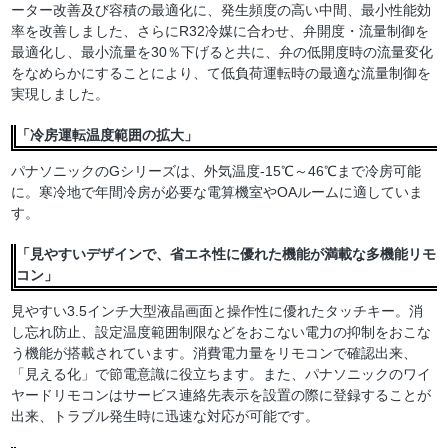
ーター改善及び容積の最適化に、発生頻度の高い中間、最小性能効
率を改善しました、さらにR32冷媒に合わせ、弁開度・流量制御を
最適化し、最小流量を30％下げると共に、弁の低開度時の流量変化
をなめらかにすることにより、て低負荷運転時の最適な流量制御を
実現しました。
「冷房運転温度範囲の拡大」
パナソニックのGシリーズは、外気温度-15℃～46℃まで冷房可能
に。寒冷地で年間冷房が必要な電算機室やOAルームに適していま
す。
「見やすいデザインで、省エネ性に優れた機能が満載な多機能リモ
コン」
見やすい3.5インチ大型液晶画面と操作性に優れたタッチキー。消
し忘れ防止、設定温度範囲制限などをおこない電力の抑制をおこな
う機能が搭載されています。消費電力量をリモコンで確認出来、
「見える化」で節電意識に役立ちます。また、パナソニックのワイ
ヤードリモコンはサービス連絡先表示を設置の際に登録することが
出来、トラブル発生時に迅速な対応が可能です。