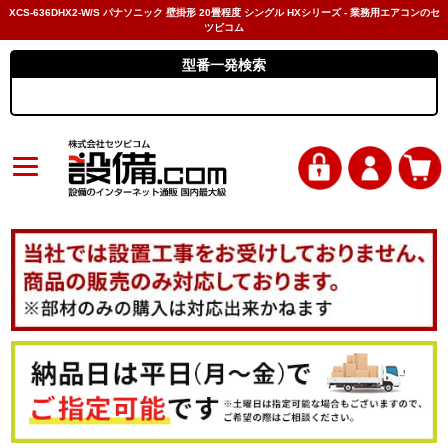
XCS-636DHX2-W/S パナソニック 壁掛形 20畳程度 シングル HXシリーズ - 業務用エアコンのセ
ツビコム
型番一発検索