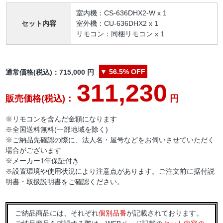
室内機：CS-636DHX2-W x 1
セット内容
室外機：CU-636DHX2 x 1
リモコン：同梱リモコン x 1
▼
56.5%
OFF
通常価格(税込)：
715,000
円
311,230
販売価格(税込)：
円
※リモコンを含んだ金額になります
※全国送料無料(一部地域を除く)
※ご納品先確認の際に、法人名・屋号などをお伺いさせていただく
場合がございます
※メーカー1年保証付き
※設置環境や使用状況により注意点があります。ご注文前に据付説
明書・取扱説明書をご確認ください。
ご納品商品には、それぞれ
個別品番
が記載されております。