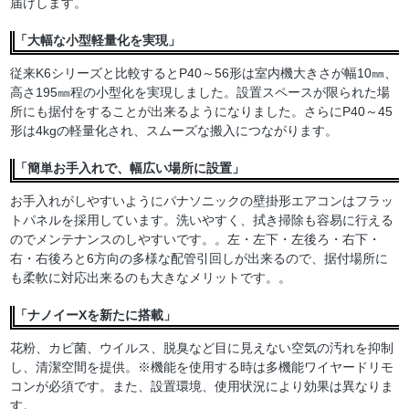
届けします。
「大幅な小型軽量化を実現」
従来K6シリーズと比較するとP40～56形は室内機大きさが幅10㎜、
高さ195㎜程の小型化を実現しました。設置スペースが限られた場
所にも据付をすることが出来るようになりました。さらにP40～45
形は4kgの軽量化され、スムーズな搬入につながります。
「簡単お手入れで、幅広い場所に設置」
お手入れがしやすいようにパナソニックの壁掛形エアコンはフラッ
トパネルを採用しています。洗いやすく、拭き掃除も容易に行える
のでメンテナンスのしやすいです。。左・左下・左後ろ・右下・
右・右後ろと6方向の多様な配管引回しが出来るので、据付場所に
も柔軟に対応出来るのも大きなメリットです。。
「ナノイーXを新たに搭載」
花粉、カビ菌、ウイルス、脱臭など目に見えない空気の汚れを抑制
し、清潔空間を提供。※機能を使用する時は多機能ワイヤードリモ
コンが必須です。また、設置環境、使用状況により効果は異なりま
す。