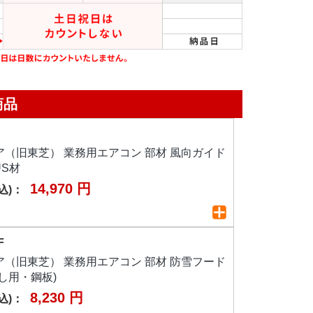
商品
S
（旧東芝） 業務用エアコン 部材 風向ガイド
US材
14,970 円
込)：
F
（旧東芝） 業務用エアコン 部材 防雪フード
し用・鋼板)
8,230 円
込)：