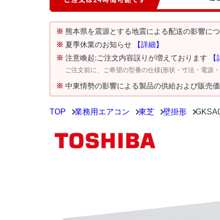
※
熊本県を震源とする地震による配送の影響に
※
夏季休業のお知らせ
【詳細】
※
注意喚起:ご注文内容誤りが増えております
【
ご注文前に、ご希望の型番の仕様(形状・寸法・電源
※
中東情勢の影響による製品の供給および販売
TOP
業務用エアコン
東芝
壁掛形
GKS