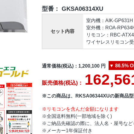
型番：
GKSA06314XU
室内機：AIK-GP631H 
室外機：ROA-RP634HS
セット内容
リモコン：RBC-ATX41
ワイヤレスリモコン受信部
▼
86.5%
O
通常価格(税込)：
1,200,100
円
162,56
販売価格(税込)：
※この商品は、RKSA06344XUの新商品
※リモコンを含んだ金額になります
※全国送料無料(一部地域を除く)
※ご納品先確認の際に、法人名・屋号など
※メーカー1年保証付き