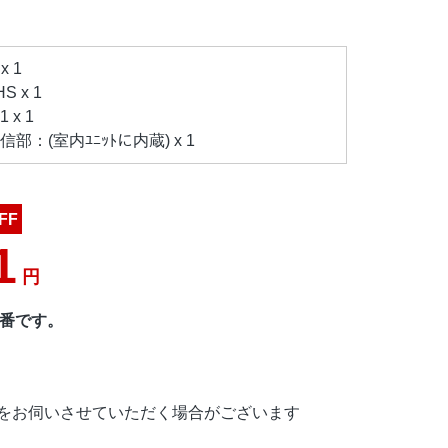
x 1
 x 1
 x 1
：(室内ﾕﾆｯﾄに内蔵) x 1
FF
1
円
型番です。
をお伺いさせていただく場合がございます