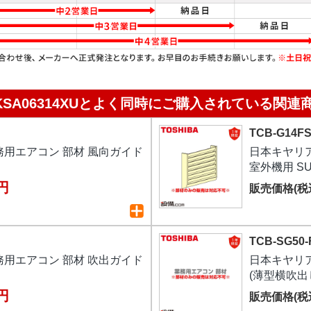
KSA06314XUと
よく同時にご購入されている関連
TCB-G14F
用エアコン 部材 風向ガイド
日本キヤリア
室外機用 S
 円
販売価格(税
TCB-SG50-
用エアコン 部材 吹出ガイド
日本キヤリア
(薄型横吹出
 円
販売価格(税