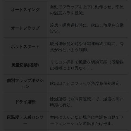
自動でフラップを上下に動作させ、部屋
オートスイング
の温度ムラを低減。
冷房・暖房運転時に、吹出し角度を自動
オートフラップ
設定。
暖房運転開始時や除霜運転終了時に、冷
ホットスタート
風が出ないよう制御。
リモコン操作で風量を切換可能（段階数
風量切換(段階)
は機種により異なる）。
個別フラップポジシ
吹出口ごとにフラップ角度を個別設定。
ョン
除湿運転（弱冷房運転）で、湿度の高い
ドライ運転
時期に有効。
床温度・人感センサ
室内に人がいない場合に空調を自動でサ
ー
ーキュレーション運転または停止。