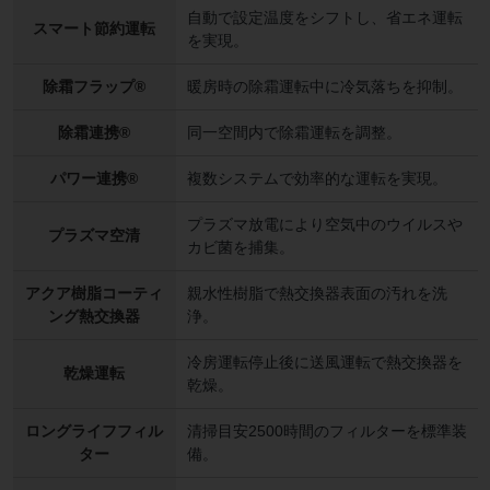
自動で設定温度をシフトし、省エネ運転
スマート節約運転
を実現。
除霜フラップ®
暖房時の除霜運転中に冷気落ちを抑制。
除霜連携®
同一空間内で除霜運転を調整。
パワー連携®
複数システムで効率的な運転を実現。
プラズマ放電により空気中のウイルスや
プラズマ空清
カビ菌を捕集。
アクア樹脂コーティ
親水性樹脂で熱交換器表面の汚れを洗
ング熱交換器
浄。
冷房運転停止後に送風運転で熱交換器を
乾燥運転
乾燥。
ロングライフフィル
清掃目安2500時間のフィルターを標準装
ター
備。