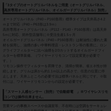
「3タイプのオートグリルパネルをご用意（オートグリルパネル、
高所専用オートグリルパネル、オイルガードグリルパネル）別売」
オートグリルパネル（P40～P160形用）標準タイプは天井高さ4.2
ｍまで対応（P40～P63形は3.9ｍ）
高所専用オートグリルパネル（P112・P140・P160形用）は高天井
5ｍに対応、郊外型店舗等に※受注生産1.5ヶ月
オイルガードグリルパネル（P40～P160形用）は耐油性に優れた素
材を採用し、油煙の多い中華料理店・レストラン等の客席に。ロン
グライフフィルターに比べ油煙を2/3カットするオイルガードフィ
ルターを標準装備。（ワイヤードリモコンで設定変更が必要で
す。）
リモコン操作でフィルターを昇降でき、清掃が簡単。省エネ性が持
続します。グリルは床から約1.1ｍ以上の高さで、任意の位置に停
止します。天井ふところの必要寸法は標準パネルと同じです。※取
付には、ワイヤードリモコンからの設定が必要です。
「スマート人感センサー（別売）で自動節電 」※ワイヤレスリモ
コンでは操作出来ません。
営業マンの事務スペースや会議室等、不在時には空調をサーキュレ
ーションモードに自動切換え。スマートに省エネ・節電をします。