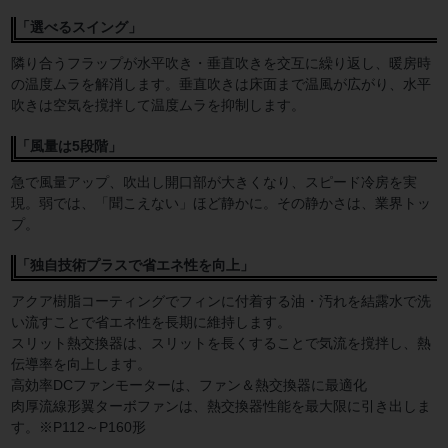
「選べるスイング」
隣り合うフラップが水平吹き・垂直吹きを交互に繰り返し、暖房時
の温度ムラを解消します。垂直吹きは床面まで温風が広がり、水平
吹きは空気を撹拌して温度ムラを抑制します。
「風量は5段階」
急で風量アップ、吹出し開口部が大きくなり、スピード冷房を実
現。弱では、「聞こえない」ほど静かに。その静かさは、業界トッ
プ。
「独自技術プラスで省エネ性を向上」
アクア樹脂コーティングでフィンに付着する油・汚れを結露水で洗
い流すことで省エネ性を長期に維持します。
スリット熱交換器は、スリットを長くすることで気流を撹拌し、熱
伝導率を向上します。
高効率DCファンモーターは、ファン＆熱交換器に最適化
肉厚流線形翼ターボファンは、熱交換器性能を最大限に引き出しま
す。※P112～P160形