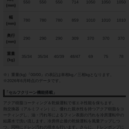
550
550
550
714
1050
1050
1050
(mm)
幅
780
780
780
859
1010
1010
1010
(mm)
奥行
290
290
290
309
370
370
370
(mm)
重量
35/34
35/34
40/39
48/47
69
75
78
(kg)
※）重量(kg)『00/00』の表記は単相kg／三相kgとなります。
※2026年6月時点のデータです。
「セルフクリーン機能搭載」
アクア樹脂コーティング＆乾燥運転で省エネ性能を保ちます。
熱交換器（アルミフィン）に、優れた親水性を持つアクア樹脂をコ
ーティングし、油・汚れ等によるフィン表面の汚れを冷房運転中の
結露水で洗い流します。冷房停止後の乾燥運転を風量アップしつ
つ、同時にドレン汚れの排水も行います。さらに、ドレンポンプに