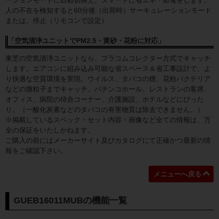
人の不在を検知すると60分後（出荷時）サーキュレーションモード
または、停止（リモコンで設定）
「空気清浄ユニットでPM2.5・黄砂・花粉に対応」
東芝の空気清浄ユニットなら、プラコムコレクター方式でキャッチ
します。エアコンに組み込み可能な省スペース＆省工事設計で、よ
り快適な空質環境を実現。ウイルス、タバコの煙、花粉バクテリア
などの微粒子までキャッチ。パチンコホール、レストランの客席、
オフィス、病院の待合コーナー、介護施設、ホテルなどにぴった
り。（一酸化炭素などのタバコの有害物質は除去できません。）
※掲載しているスペック・セット内容・画像など全ての情報は、万
全の保証をいたしかねます。
ご購入の前にはメーカーサイト及びカタログにて正確かつ最新の情
報をご確認下さい。
メニューへ戻る
GUEB16011MUBの機能一覧