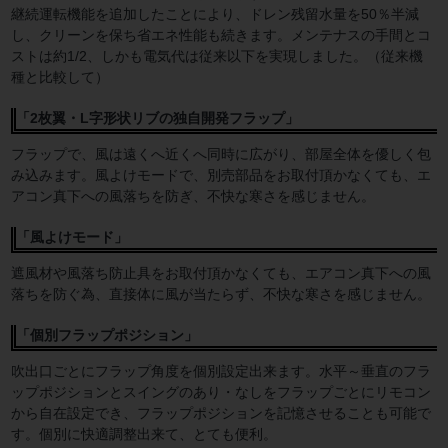
継続運転機能を追加したことにより、ドレン残留水量を50％半減
し、クリーンを保ち省エネ性能も続きます。メンテナスの手間とコ
ストは約1/2、しかも電気代は従来以下を実現しました。（従来機
種と比較して）
「2枚翼・L字形状リブの独自開発フラップ」
フラップで、風は遠くへ近くへ同時に広がり、部屋全体を優しく包
み込みます。風よけモードで、別売部品をお取付頂かなくても、エ
アコン真下への風落ちを防ぎ、不快な寒さを感じません。
「風よけモード」
遮風材や風落ち防止具をお取付頂かなくても、エアコン真下への風
落ちを防ぐ為、直接体に風が当たらず、不快な寒さを感じません。
「個別フラップポジション」
吹出口ごとにフラップ角度を個別設定出来ます。水平～垂直のフラ
ップポジションとスイングのあり・なしをフラップごとにリモコン
から自在設定でき、フラップポジションを記憶させることも可能で
す。個別に快適調整出来て、とても便利。