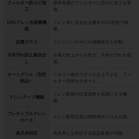
フィルター防カビ加
標準装備のフィルターに防カビ加工を実
工
施。
UVCドレン水除菌機
ドレン水に含まれる菌をUV-C照射で除
能
菌。
抗菌ガラス
ドレンパンのカビや雑菌発生を抑制。
天井汚れ防止風吹出
冷風の吹上がりを防ぎ、天井の汚れを低
し
減。
オートグリル（別売
リモコン操作でグリルを上下させ、フィ
部品）
ルター清掃をサポート。
ドレン配管の位置調整を容易にする機
ドレンアップ機能
能。
フレキシブルドレン
ドレン配管位置の調整用ホースを付属。
ホース
高天井対応
高天井にも対応する設定変更が可能。