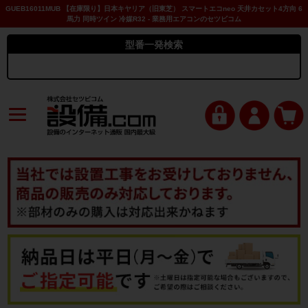
GUEB16011MUB 【在庫限り】日本キヤリア（旧東芝） スマートエコneo 天井カセット4方向 6
馬力 同時ツイン 冷媒R32 - 業務用エアコンのセツビコム
型番一発検索