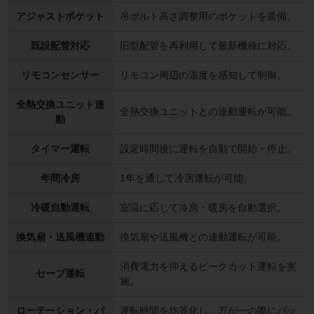
アジャストポケット
吊ボルト高さ調整用のポケットを装備。
既設配管対応
旧型配管を再利用して最新機種に対応。
リモコンセンサー
リモコン周辺の温度を感知して制御。
全熱交換ユニット連
全熱交換ユニットとの連動運転が可能。
動
タイマー運転
設定時間後に運転を自動で開始・停止。
年間冷房
1年を通して冷房運転が可能。
冷暖自動運転
室温に応じて冷房・暖房を自動選択。
換気扇・送風機連動
換気扇や送風機との連動運転が可能。
消費電力を抑えるピークカット運転を実
セーブ運転
施。
ローテーション・バ
運転時間を均等化し、万が一の際にバッ