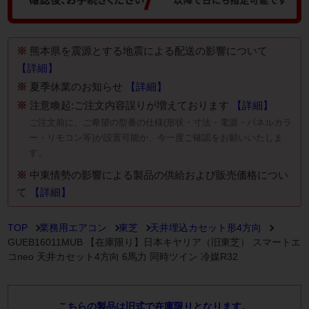
※
熊本県を震源とする地震による配送の影響について
【詳細】
※
夏季休業のお知らせ
【詳細】
※
注意喚起:ご注文内容誤りが増えております
【詳細】
ご注文前に、ご希望の型番の仕様(形状・寸法・電源・パネルカラ
ー・リモコン等)が設置可能か、今一度ご確認をお願いいたしま
す。
※
中東情勢の影響による製品の供給および販売価格につい
て
【詳細】
TOP
業務用エアコン
東芝
天井埋込カセット形4方向
GUEB16011MUB 【在庫限り】日本キヤリア（旧東芝） スマートエ
コneo 天井カセット4方向 6馬力 同時ツイン 冷媒R32
こちらの製品は旧式で在庫限りとなります。