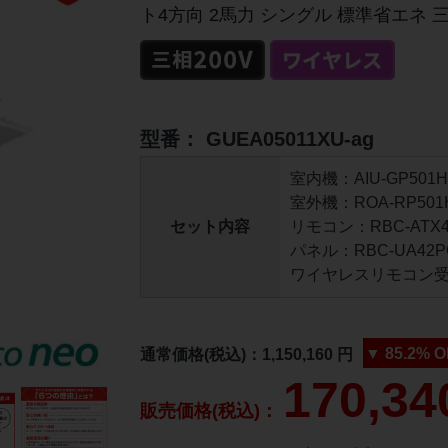
ト4方向 2馬力 シングル 標準省エネ 三
型番：
GUEA05011XU-ag
室内機：AIU-GP501H 
室外機：ROA-RP501H
セット内容
リモコン：RBC-ATX41
パネル：RBC-UA42PG(
ワイヤレスリモコン受信部
▼
85.2%
O
通常価格(税込)：
1,150,160
円
170,34
販売価格(税込)：