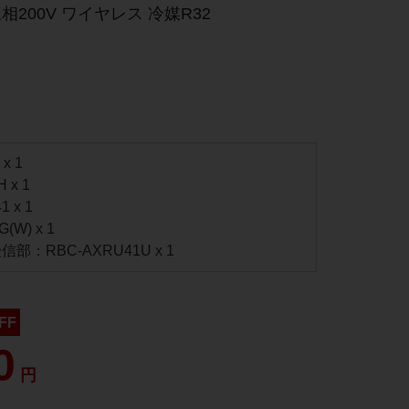
相200V ワイヤレス 冷媒R32
x 1
 x 1
 x 1
W) x 1
：RBC-AXRU41U x 1
FF
0
円