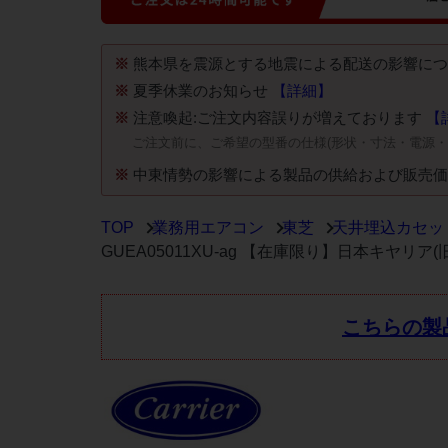
※
熊本県を震源とする地震による配送の影響に
※
夏季休業のお知らせ
【詳細】
※
注意喚起:ご注文内容誤りが増えております
【
ご注文前に、ご希望の型番の仕様(形状・寸法・電源
※
中東情勢の影響による製品の供給および販売
TOP
業務用エアコン
東芝
天井埋込カセッ
GUEA05011XU-ag 【在庫限り】日本キヤリア
こちらの製