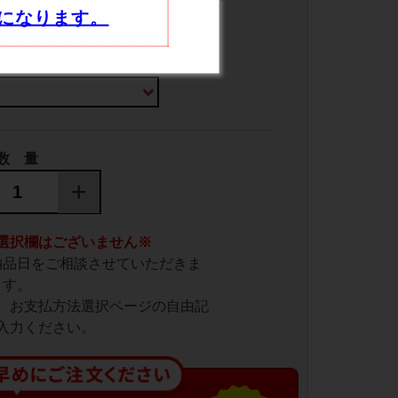
になります。
みがないか確認する
必須
数 量
+
選択欄はございません※
納品日をご相談させていただきま
す。
、お支払方法選択ページの自由記
入力ください。