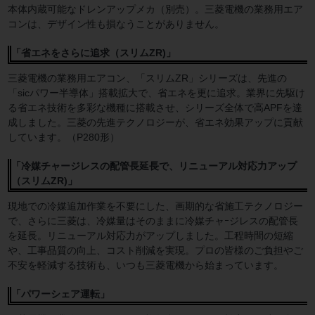
本体内蔵可能なドレンアップメカ（別売）。三菱電機の業務用エア
コンは、デザイン性も損なうことがありません。
「省エネをさらに追求（スリムZR)」
三菱電機の業務用エアコン、「スリムZR」シリーズは、先進の
「sicパワー半導体」搭載拡大で、省エネを更に追求。業界に先駆け
る省エネ技術を多彩な機種に搭載させ、シリーズ全体で高APFを達
成しました。三菱の先進テクノロジーが、省エネ効果アップに貢献
しています。（P280形）
「冷媒チャージレスの配管長延長で、リニューアル対応力アップ
（スリムZR)」
現地での冷媒追加作業を不要にした、画期的な省施工テクノロジー
で、さらに三菱は、冷媒量はそのままに冷媒チャｰジレスの配管長
を延長。リニューアル対応力がアップしました。工程時間の短縮
や、工事品質の向上、コスト削減を実現。プロの皆様のご負担やご
不安を軽減する技術も、いつも三菱電機から始まっています。
「パワーシェア運転」