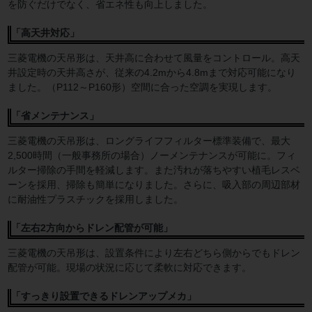
を防ぐだけでなく、省エネ性も向上しました。
「高天井対応」
三菱電機の天吊形は、天井高に合わせて風量をコントロール。高天
井設定時の天井高さが、従来の4.2mから4.8mまで対応可能になり
ました。（P112～P160形）空間に合った空調を実現します。
「省メンテナンス」
三菱電機の天吊形は、ロングライフフィルター標準装備で、最大
2,500時間（一般事務所の場合）ノーメンテナンスが可能に。フィ
ルター掃除の手間を軽減します。また汚れが落ちやすい植毛レスベ
ーンを採用、掃除も簡単になりました。さらに、吸入部の周辺部材
に耐油性プラスチックを採用しました。
「左右2方向からドレン配管が可能」
三菱電機の天吊形は、設置条件により左右どちら側からでもドレン
配管が可能。現場の状況に応じて柔軟に対応できます。
「すっきり設置できるドレンアップメカ」