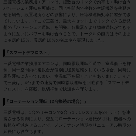
三菱電機の業務用エアコンは、複数台のリンクで効率よく助け合う
パワーシェア運転を可能に。同じ空間内で複数の空調機器を稼動さ
せる場合、設置場所などの影響により、圧縮機運転効率に差ができ
てしまいます。そこで三菱は、最大４セットまでリンクできる新発
想の「パワーシェア運転」を開発。各機器がより効率運転ができる
ように互いにパワーを助け合うことで、トータルの能力はそのまま
に冷房約15％、暖房約10％の省エネを実現しました。
「スマートデフロスト」
三菱電機の業務用エアコンは、同時霜取運転回避で、室温低下を抑
制。同一空間内の複数台が個別に暖房運転をしている場合、同時に
霜取運転に入ってしまい、室温低下を招くこともありました。そこ
で三菱は、4台までの連携で同時霜取運転を回避する「スマートデ
フロスト」を搭載。親切抑制で快適さを守ります。
「ローテーション運転（2台接続の場合）」
三菱電機は、1台のリモコンで2台（1：1システムを2セット）を連
携させる制御により、交互にローテーション運転が可能。機器への
負担を軽減させることで、メンテナンス時期やリニューアル時期の
延長にも役立ちます。