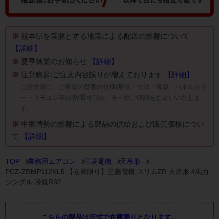
※
熊本県を震源とする地震による配送の影響について
【詳細】
※
夏季休業のお知らせ
【詳細】
※
注意喚起:ご注文内容誤りが増えております
【詳細】
ご注文前に、ご希望の型番の仕様(形状・寸法・電源・パネルカラ
ー・リモコン等)が設置可能か、今一度ご確認をお願いいたしま
す。
※
中東情勢の影響による製品の供給および販売価格につい
て
【詳細】
TOP
業務用エアコン
三菱電機
天吊形
PCZ-ZRMP112KL5 【在庫限り】三菱電機 スリムZR 天吊形 4馬力
シングル 冷媒R32
こちらの製品は旧式で在庫限りとなります。