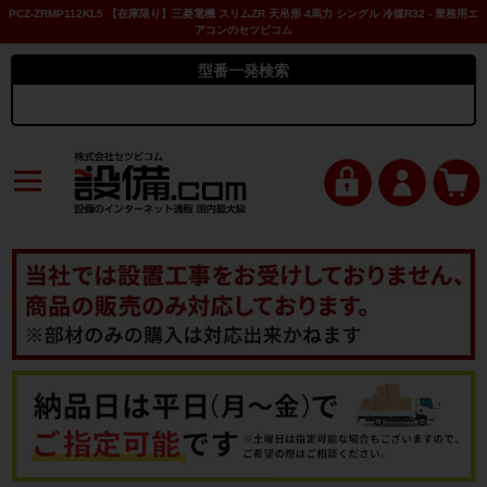
PCZ-ZRMP112KL5 【在庫限り】三菱電機 スリムZR 天吊形 4馬力 シングル 冷媒R32 - 業務用エ
アコンのセツビコム
型番一発検索