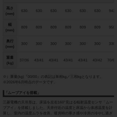
高さ
630
630
630
630
630
630
943
(mm)
幅
809
809
809
809
809
809
950
(mm)
奥行
300
300
300
300
300
300
330
(mm)
重量
37/36
43/41
43/41
43/41
43/41
43/42
70/66
(kg)
※）重量(kg)『00/00』の表記は単相kg／三相kgとなります。
※2026年6月時点のデータです。
「ムーブアイを搭載」
三菱電機の天吊形は、床温を左右160°見はる輻射温度センサ「ムー
ブアイ」を搭載しました。天井付近の温度と床温から体感温度を計
算し、室内の温度ムラを改善。暖房時の寒さ感や冷房の冷やし過ぎ