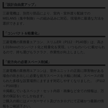
「設計自由度アップ」
三菱電機は、別売り部品により、室内・室外渡り配線での
MELANS（集中制御）への組み込みに対応。現場井に最適な方法を
選択できます。
「コンパクト＆軽量化」
三菱電機の業務量エアコン、スリムER（P112・P140形）は、高さ
1,018mmのコンパクト化と軽量化を実現。いつものバンに載せられ
るので、持ち運びもラクラク、作業性が向上しました。
「前方向の必要スペース削減」
三菱電機の業務用エアコンは、室外ユニットの正面に障害物がある
場合の吹き出しに必要な前方スペースを大幅に削減。スペースの限
られた多様な設置場所にますます対応しやすくなりました。（P112
～P160形）
※掲載しているスペック・セット内容・画像など全ての情報は、万
全の保証をいたしかねます。
ご購入の前にはメーカーサイト及びカタログにて正確かつ最新の情
報をご確認下さい。