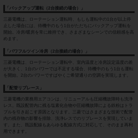
「バックアップ運転（2台接続の場合）」
三菱電機は、ローテーション運転時、もしも運転中の1台が以上停
止した場合には、待機中のもう1台がただちにバックアップ運転を
開始。冷房/暖房を常に維持でき、さまざまなシーンでの信頼感を高
めます。
「パワフルツイン冷房（2台接続の場合）」
三菱電機は、ローテーション運転中、室内温度と冷房設定温度の差
が大きく、1台のパワーでは不足する場合、待機中のもう1台も運転
を開始。2台のパワーですばやくご希望通りの空調を実現します。
「配管リプレース」
三菱電機の業務用エアコンは、リニューアルも圧縮機故障時も洗浄
レス。既設配管内に残る塩素化合物や圧縮機故障による鉄粉はトラ
ブルを引き起こす原因となります。三菱ではさまざまな技術で配管
内の残存物の影響を排除、洗浄レスでのリプレースを実現していま
す。また、既設配線もあらゆる配線方式に対応して、そのまま再利
用できます。