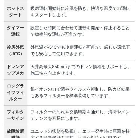
ホットス
暖房運転開始時に冷風を防ぎ、快適な温度での運転
タート
をスタートします。
タイマー
設定した時間に合わせて運転を開始・停止すること
運転
で効率的な運転が可能です。
冷房外気
外気温が-5°Cでも冷房運転が可能で、厳しい環境下
（-5°C）
でも安心して使用できます。
ドレンア
天井高最大850mmまでのドレン揚程をサポートし、
ップメカ
施工性を向上させます。
ロングラ
銀イオンの力で菌やウイルスを抑制し、防カビ効果
イフフィ
もあるフィルターを標準装備しています。
ルター
フィルタ
フィルターの汚れや交換時期を通知し、清掃やメン
ーサイン
テナンスを容易にします。
故障診断
ユニットの状態を監視し、エラー発生時に原因を特
機能
定する診断機能を搭載。迅速な対応が可能です。