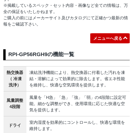
※掲載しているスペック・セット内容・画像など全ての情報は、万
全の保証をいたしかねます。
ご購入の前にはメーカーサイト及びカタログにて正確かつ最新の情
報をご確認下さい。
メニューへ戻る
RPI-GP56RGH9の機能一覧
熱交換器
凍結洗浄機能により、熱交換器に付着した汚れを凍
（ 冷凍
結・溶解によって効果的に除去します。省エネ性能
洗浄）
を維持し、快適な空気環境を提供します。
風量を「H急」「急」「強」「弱」の4段階に設定可
風量調整
能。細かな調整ができ、使用環境に応じた快適な空
4段階
気を提供します。
室内湿度を効果的にコントロールし、快適な環境を
ドライ
維持します。