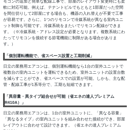
モコンの追加と簡単な配線工事で、部屋のレイアウト変更時にも柔
軟に対応可能。例えば、テナントビルでもともと1部屋だった空間
を間仕切りして2部屋にする場合も、機器の入れ替えが不要で工事
が容易です。さらに、1つのリモコンで冷媒系統が異なる室内ユニ
ット制御も可能です。冷媒系統をまたいでリモコン配線ができま
す。（※冷媒系統・アドレス設定が必要となります。複数系統にわ
たってリモコンを接続する節電機能に制限がある場合がありま
す。）
「個別運転機能で、省スペース設置と工期削減」
日立の業務用エアコンは、個別運転機能なら1台の室外ユニットで
複数台の室内ユニットを運転できるため、室外ユニットの設置台数
を減らすことができ、省スペースでの設置が可能。しかも、主な配
管・配線工事が1系等分で、工期も短縮できます。
「異容量・異タイプ組合せが可能（省エネの達人プレミアム
R410A）」
日立の業務用エアコンは、1台の室外ユニットに、「異なる容量」
「異なるタイプ」の室内ユニットを組み合わせた接続ができ、部屋
レイアウトに合わせて設計できます。（省エネの達人プレミアム