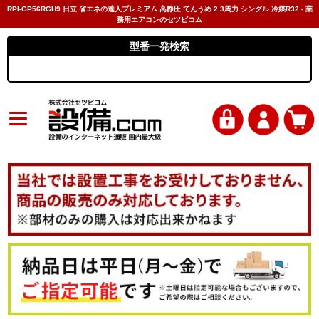
RPI-GP56RGH9 日立 省エネの達人プレミアム 高静圧 てんうめ 2.3馬力 シングル 冷媒R32 - 業
務用エアコンのセツビコム
型番一発検索