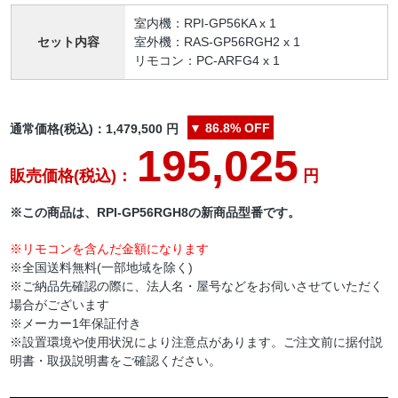
室内機：RPI-GP56KA x 1
セット内容
室外機：RAS-GP56RGH2 x 1
リモコン：PC-ARFG4 x 1
▼
86.8%
OFF
通常価格(税込)：
1,479,500
円
195,025
販売価格(税込)：
円
※この商品は、RPI-GP56RGH8の新商品型番です。
※リモコンを含んだ金額になります
※全国送料無料(一部地域を除く)
※ご納品先確認の際に、法人名・屋号などをお伺いさせていただく
場合がございます
※メーカー1年保証付き
※設置環境や使用状況により注意点があります。ご注文前に据付説
明書・取扱説明書をご確認ください。