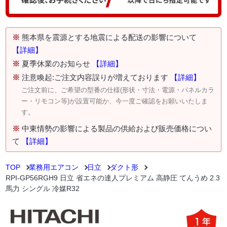
※
熊本県を震源とする地震による配送の影響について
【詳細】
※
夏季休業のお知らせ
【詳細】
※
注意喚起:ご注文内容誤りが増えております
【詳細】
ご注文前に、ご希望の型番の仕様(形状・寸法・電源・パネルカラ
ー・リモコン等)が設置可能か、今一度ご確認をお願いいたしま
す。
※
中東情勢の影響による製品の供給および販売価格につい
て
【詳細】
TOP
業務用エアコン
日立
ダクト形
RPI-GP56RGH9 日立 省エネの達人プレミアム 高静圧 てんうめ 2.3
馬力 シングル 冷媒R32