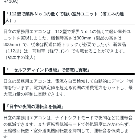
R410A）
「112型で業界Ｎｏ.1の低くて軽い室外ユニット（省エネの達
人）」
日立の業務用エアコンは、112型で業界Ｎｏ.1の低くて軽い室外ユ
ニットを実現しました。梱包時高さは900mm（製品の高さは
800mm）で、従来は配送に軽トラックが必要でしたが、新製品
（112型）は、商用車（軽ワゴン）でも載せることができます。
（省エネの達人）
「「セルフデマインド機能」で節電に貢献」
日立の業務用エアコンは、電流を自己検知して自動的にデマンド制
御を行います。電力設定値を超える範囲の消費電力をカットし、最
大電力量の抑制に貢献できます。
「日中や夜間の運転音を低減」
日立の業務用エアコンは、ナイトシフトモードで夜間などに運転音
の低減できます。また運転音低減モードで外気温度にかかわらず、
圧縮機回転数・室外送風機回転数を抑制して、運転音を低減しま
す。