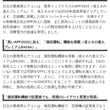
日立の業務用エアコンは、業界トップクラスのAPF2015（省エネの
達人プレミアム）で、省エネルギー法2015年度基準値クリアしてい
ます。圧縮機に搭載したDCインバーターモーターや、冷凍サイク
ル制御適正化がAPF向上に貢献、また室内ユニットの通風経路での
損失低減や、伝熱管・フィンの熱交換効率を上げることなどによ
り、消費電力の低減を実現しました。
「高いAPF2015に加え、「個別運転」機能を搭載（省エネの達人
プレミアムR410A）」
日立の業務用エアコンは、個別運転機能を搭載（省エネの達人プレ
ミアムR410A）。室内ユニットごとにリモコン接続すれば、1台の
室外ユニットで複数台の室内ユニットを個別に運転できます。人の
いない部屋では空調をOFFにすることでムダな運転を減らすことが
でき、とても経済的です。さらに、リモコン1つで複数台の室内ユ
ニットを個別にサーモON/OFFにすることで、部屋内の温度ムラを
抑制し、室内の負荷に応じた快適な空調が可能です。
「個別運転機能で設置後でも、部屋のレイアウト変更が容易」
日立の業務用エアコンは、個別運転機能で、空調機の設置後でもリ